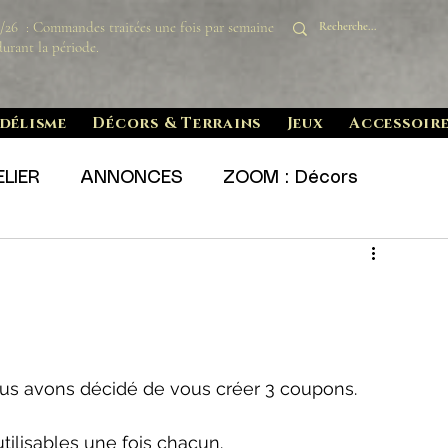
8/26 : Commandes traitées une fois par semaine
durant la période.
délisme
Décors & Terrains
Jeux
Accessoire
LIER
ANNONCES
ZOOM : Décors
N A TESTE !
ZOOM : Matériel Hobby
nous avons décidé de vous créer 3 coupons.
tilisables une fois chacun.