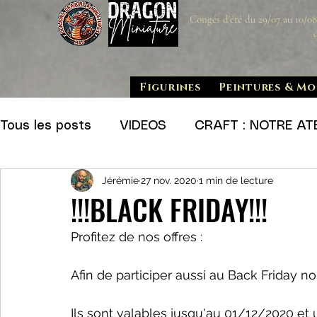
Congés d'été du 29/07 au 10/0
Figurines
Peintures & Mo
Tous les posts
VIDEOS
CRAFT : NOTRE ATE
Jérémie
27 nov. 2020
1 min de lecture
ZOOM : Figurines
JEU DE FIGURINES
O
!!!BLACK FRIDAY!!!
Profitez de nos offres :
PRECOMMANDE
Afin de participer aussi au Back Friday 
Ils sont valables jusqu'au 01/12/2020 et u