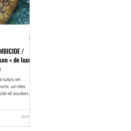
OMBICIDE /
on « de luxe
u
i tutos en
Boris, un des
cté et soutenu