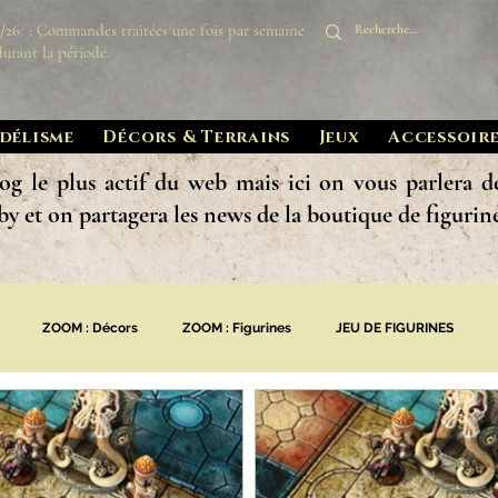
8/26 : Commandes traitées une fois par semaine
durant la période.
délisme
Décors & Terrains
Jeux
Accessoire
og le plus actif du web mais ici on vous parlera d
by et on partagera les news de la boutique de figurines
ZOOM : Décors
ZOOM : Figurines
JEU DE FIGURINES