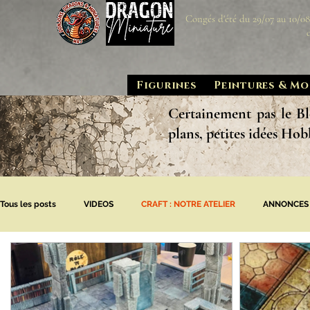
Congés d'été du 29/07 au 10/0
Figurines
Peintures & Mo
Certainement pas le Bl
plans, petites idées Hob
Tous les posts
VIDEOS
CRAFT : NOTRE ATELIER
ANNONCES