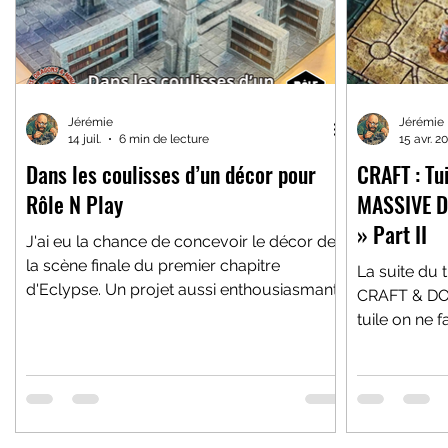
Jérémie
Jérémie
14 juil.
6 min de lecture
15 avr. 2
Dans les coulisses d’un décor pour
CRAFT : Tu
Rôle N Play
MASSIVE D
» Part II
J'ai eu la chance de concevoir le décor de
la scène finale du premier chapitre
La suite du 
d'Eclypse. Un projet aussi enthousiasmant
CRAFT & DO
que technique, avec une contrainte
tuile on ne fait pas la différence entre les
permanente : créer un décor spectaculaire,
salles et...
solide, jouable... et capable d'être filmé.