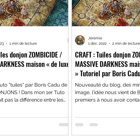
Jérémie
023
1 min de lecture
1 déc. 2022
2 min de lecture
iles donjon ZOMBICIDE /
CRAFT : Tuiles donjon Z
ARKNESS maison « de luxe
MASSIVE DARKNESS mais
» Tutoriel par Boris Cad
tuto "tuiles" par Boris Cadu de
Nouveauté du blog, des min
NJONS ! Dans mon 1er Tuto
image, l'idée nous vient de 
premiers à nous avoir conta
lorsque nous...