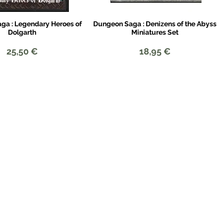
ga : Legendary Heroes of
Dungeon Saga : Denizens of the Abyss
Aperçu rapide
Aperçu rapide
Dolgarth
Miniatures Set
Prix
Prix
25,50 €
18,95 €