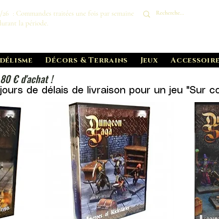
8/26 : Commandes traitées une fois par semaine
durant la période.
délisme
Décors & Terrains
Jeux
Accessoire
 80 € d'achat !
ours de délais de livraison pour un jeu "Sur 