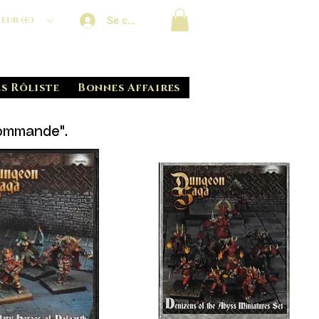
Se connecter
EUR (€)
s Rôliste
Bonnes Affaires
commande".