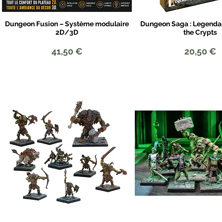
Dungeon Fusion – Système modulaire
Dungeon Saga : Legendar
Aperçu rapide
Aperçu rapid
2D/3D
the Crypts
Prix
Prix
41,50 €
20,50 €