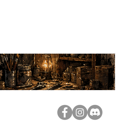
ferte dès 80€
ance
curisé