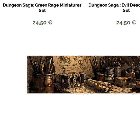
Dungeon Saga: Green Rage Miniatures
Dungeon Saga : Evil Dea
Aperçu rapide
Aperçu rapid
Set
Set
Prix
Prix
24,50 €
24,50 €
DRAGON MINIATURE
SERVICES
Qui sommes nous ?
Programme fid
Blog du Dragon
Carte cadeau
Nos partenaires
Parrainage
Portefolio
Conseils & Tu