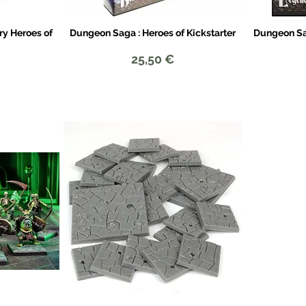
y Heroes of
Dungeon Saga : Heroes of Kickstarter
Dungeon Sa
e
Aperçu rapide
Prix
25,50 €