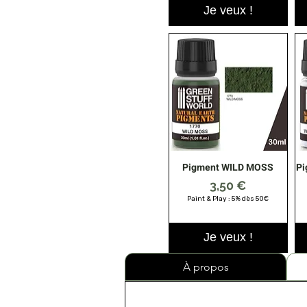
Je veux !
Pigment WILD MOSS
Pi
Aperçu rapide
Prix
3,50 €
Paint & Play : 5% dès 50€
Je veux !
À propos