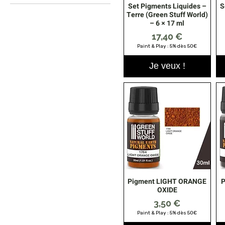
Set Pigments Liquides –
S
Aperçu rapide
Terre
Terre (Green Stuff World)
Boue
– 6 × 17 ml
Désert
Prix
17,40 €
Rouille
Paint & Play : 5% dès 50€
Neige
Je veux !
Pigment LIGHT ORANGE
Aperçu rapide
OXIDE
Prix
3,50 €
Paint & Play : 5% dès 50€