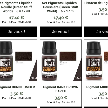
et Pigments Liquides –
Set Pigments Liquides –
Fixateur de Pi
Aperçu rapide
Aperçu rapide
Aperçu r
Rouille (Green Stuff
Poussière (Green Stuff
Prix
3,50
World) – 6 × 17 ml
World) – 6 × 17 ml
Paint & Play : 
Prix
Prix
17,40 €
17,40 €
Paint & Play : 5% dès 50€
Paint & Play : 5% dès 50€
Je veux !
Je veux !
Je veu
Pigment BURNT UMBER
Pigment DARK BROWN
Pigment MID
Aperçu rapide
Aperçu rapide
Aperçu r
EARTH
Prix
Prix
3,50 €
3,50
Prix
3,50 €
Paint & Play : 5% dès 50€
Paint & Play : 
Paint & Play : 5% dès 50€