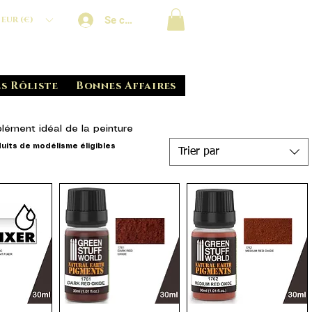
Se connecter
EUR (€)
s Rôliste
Bonnes Affaires
ément idéal de la peinture
its de modélisme éligibles
Trier par