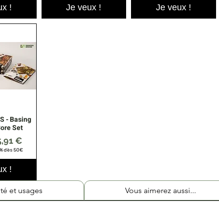
x !
Je veux !
Je veux !
 - Basing
apide
ore Set
ginal
rix promotionnel
5,91 €
5% dès 50€
x !
té et usages
Vous aimerez aussi...