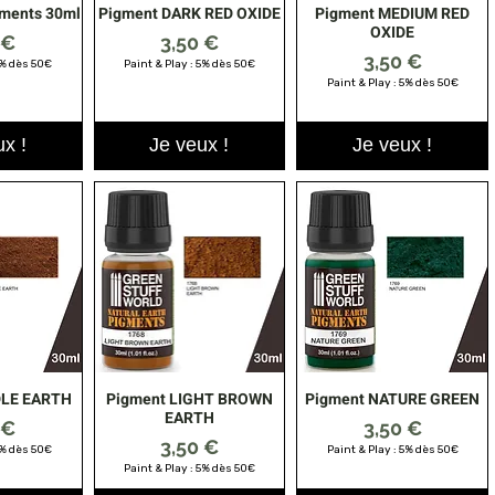
gments 30ml
Pigment DARK RED OXIDE
Pigment MEDIUM RED
apide
Aperçu rapide
Aperçu rapide
OXIDE
Prix
 €
3,50 €
Prix
3,50 €
5% dès 50€
Paint & Play : 5% dès 50€
Paint & Play : 5% dès 50€
x !
Je veux !
Je veux !
DLE EARTH
Pigment LIGHT BROWN
Pigment NATURE GREEN
apide
Aperçu rapide
Aperçu rapide
EARTH
Prix
 €
3,50 €
Prix
3,50 €
5% dès 50€
Paint & Play : 5% dès 50€
Paint & Play : 5% dès 50€