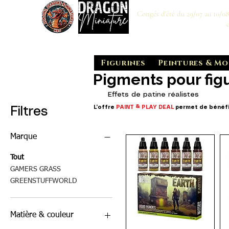
Congés d'été du 29/07 au 10/0
Figurines
Peintures & Mo
Pigments pour fig
Effets de patine réalistes
L’offre
PAINT & PLAY DEAL
permet de bénéfi
Filtres
Marque
Tout
GAMERS GRASS
GREENSTUFFWORLD
Matière & couleur