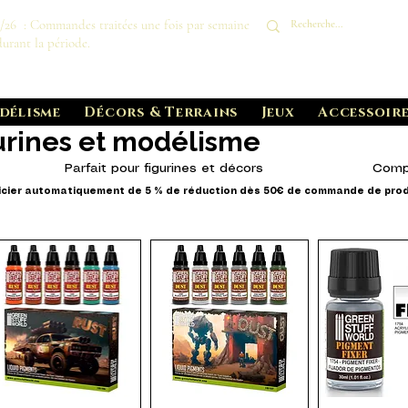
8/26 : Commandes traitées une fois par semaine
durant la période.
délisme
Décors & Terrains
Jeux
Accessoire
urines et modélisme
Parfait pour figurines et décors
Compl
cier automatiquement de 5 % de réduction dès 50€ de commande de produ