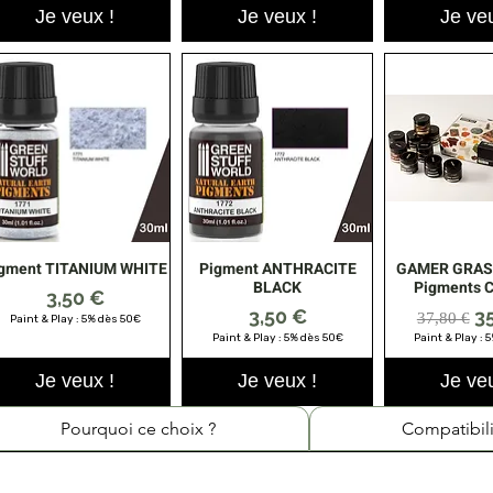
Je veux !
Je veux !
Je veu
gment TITANIUM WHITE
Pigment ANTHRACITE
GAMER GRASS
Aperçu rapide
Aperçu rapide
Aperçu r
BLACK
Pigments C
Prix
3,50 €
Prix
Prix ori
P
3,50 €
3
37,80 €
Paint & Play : 5% dès 50€
Paint & Play : 5% dès 50€
Paint & Play : 
Je veux !
Je veux !
Je veu
Pourquoi ce choix ?
Compatibili