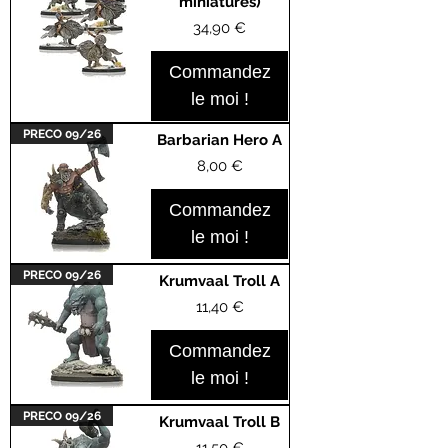
miniatures)
Prix
34,90 €
Commandez
le moi !
PRECO 09/26
Barbarian Hero A
Prix
8,00 €
Commandez
le moi !
PRECO 09/26
Krumvaal Troll A
Prix
11,40 €
Commandez
le moi !
PRECO 09/26
Krumvaal Troll B
Prix
11,50 €