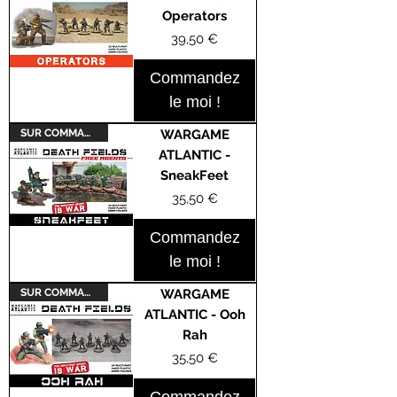
Operators
Prix
39,50 €
Commandez
le moi !
SUR COMMANDE
WARGAME
ATLANTIC -
SneakFeet
Prix
35,50 €
Commandez
le moi !
SUR COMMANDE
WARGAME
ATLANTIC - Ooh
Rah
Prix
35,50 €