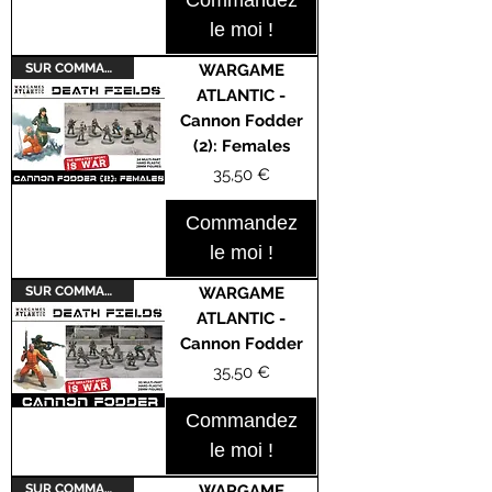
Commandez
le moi !
SUR COMMANDE
WARGAME
ATLANTIC -
Cannon Fodder
(2): Females
Prix
35,50 €
Commandez
le moi !
SUR COMMANDE
WARGAME
ATLANTIC -
Cannon Fodder
Prix
35,50 €
Commandez
le moi !
SUR COMMANDE
WARGAME