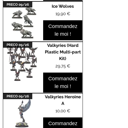
PRECO 09/26
Ice Wolves
Prix
19,90 €
Commandez
le moi !
PRECO 09/26
Valkyries (Hard
Plastic Multi-part
Kit)
Prix
29,75 €
Commandez
le moi !
PRECO 09/26
Valkyries Heroine
A
Prix
10,00 €
Commandez