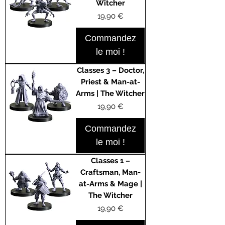
Witcher
Prix
19,90 €
Commandez
le moi !
Classes 3 – Doctor,
Priest & Man-at-
Arms | The Witcher
Prix
19,90 €
Commandez
le moi !
Classes 1 –
Craftsman, Man-
at-Arms & Mage |
The Witcher
Prix
19,90 €