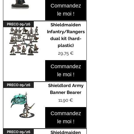
Commandez
le moi !
PRECO 09/26
Shieldmaiden
Infantry/Rangers
dual kit (hard-
plastic)
Prix
29,75 €
Commandez
le moi !
PRECO 09/26
Shieldlord Army
Banner Bearer
Prix
11,90 €
Commandez
le moi !
PRECO 09/26
Shieldmaiden