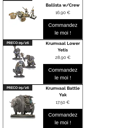
Ballista w/Crew
Prix
16,90 €
Commandez
le moi !
PRECO 09/26
Krumvaal Lower
Yetis
Prix
28,90 €
Commandez
le moi !
PRECO 09/26
Krumvaal Battle
Yak
Prix
17,50 €
Commandez
le moi !