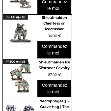
Commandez
le moi !
PRECO 09/26
Shieldmaiden
Chieftess on
Icecrusher
Prix
34,90 €
Commandez
le moi !
PRECO 09/26
Shieldmaiden Ice
Warbear Cavalry
Prix
87,90 €
Commandez
le moi !
Necrophages 3 –
Grave Hag | The