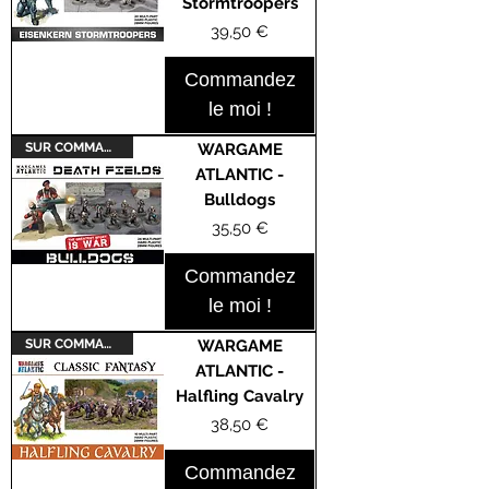
Stormtroopers
Prix
39,50 €
Commandez
le moi !
SUR COMMANDE
WARGAME
ATLANTIC -
Bulldogs
Prix
35,50 €
Commandez
le moi !
SUR COMMANDE
WARGAME
ATLANTIC -
Halfling Cavalry
Prix
38,50 €
Commandez