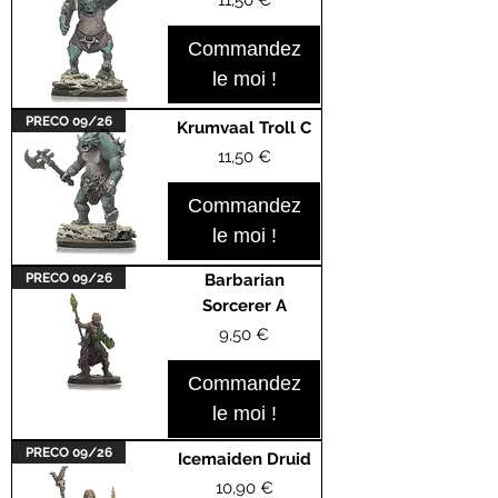
Commandez
le moi !
PRECO 09/26
Krumvaal Troll C
Prix
11,50 €
Commandez
le moi !
PRECO 09/26
Barbarian
Sorcerer A
Prix
9,50 €
Commandez
le moi !
PRECO 09/26
Icemaiden Druid
Prix
10,90 €