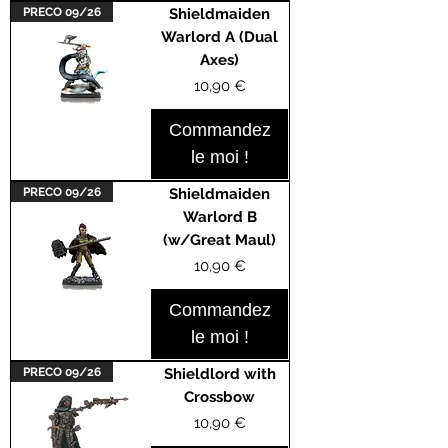
PRECO 09/26
Shieldmaiden
Warlord A (Dual
Axes)
Prix
10,90 €
Commandez
le moi !
PRECO 09/26
Shieldmaiden
Warlord B
(w/Great Maul)
Prix
10,90 €
Commandez
le moi !
PRECO 09/26
Shieldlord with
Crossbow
Prix
10,90 €