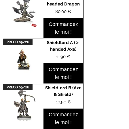
headed Dragon
Prix
80,00 €
Commandez
le moi !
PRECO 09/26
Shieldlord A (2-
handed Axe)
Prix
11,90 €
Commandez
le moi !
PRECO 09/26
Shieldlord B (Axe
& Shield)
Prix
10,90 €
Commandez
le moi !