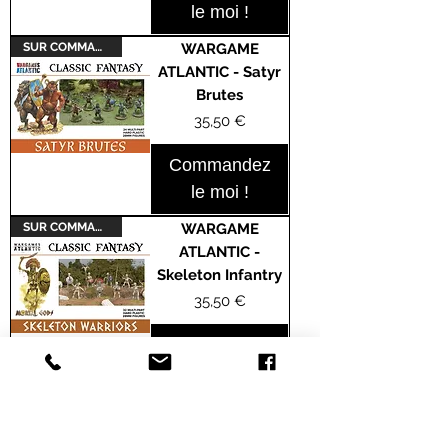
le moi !
SUR COMMANDE
WARGAME
ATLANTIC - Satyr
Brutes
Prix
35,50 €
Commandez
le moi !
SUR COMMANDE
WARGAME
ATLANTIC -
Skeleton Infantry
Prix
35,50 €
Commandez
le moi !
WARGAME
ATLANTIC - The