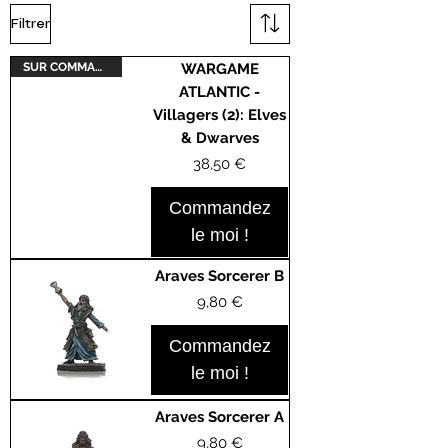
Filtrer
SUR COMMANDE
WARGAME
ATLANTIC -
Villagers (2): Elves
& Dwarves
Prix
38,50 €
Commandez
le moi !
Araves Sorcerer B
Prix
9,80 €
Commandez
le moi !
Araves Sorcerer A
Prix
9,80 €