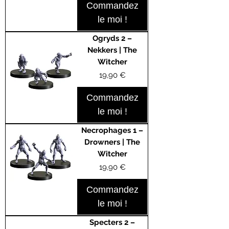
Commandez
le moi !
Ogryds 2 –
Nekkers | The
Witcher
Prix
19,90 €
Commandez
le moi !
Necrophages 1 –
Drowners | The
Witcher
Prix
19,90 €
Commandez
le moi !
Specters 2 –