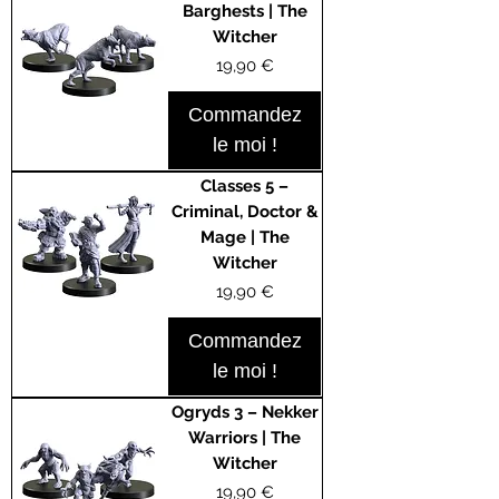
Barghests | The
Witcher
Prix
19,90 €
Commandez
le moi !
Classes 5 –
Criminal, Doctor &
Mage | The
Witcher
Prix
19,90 €
Commandez
le moi !
Ogryds 3 – Nekker
Warriors | The
Witcher
Prix
19,90 €