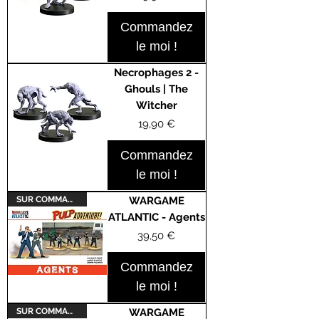
Commandez
le moi !
Necrophages 2 -
Ghouls | The
Witcher
Prix
19,90 €
Commandez
le moi !
SUR COMMANDE
WARGAME
ATLANTIC - Agents
Prix
39,50 €
Commandez
le moi !
SUR COMMANDE
WARGAME