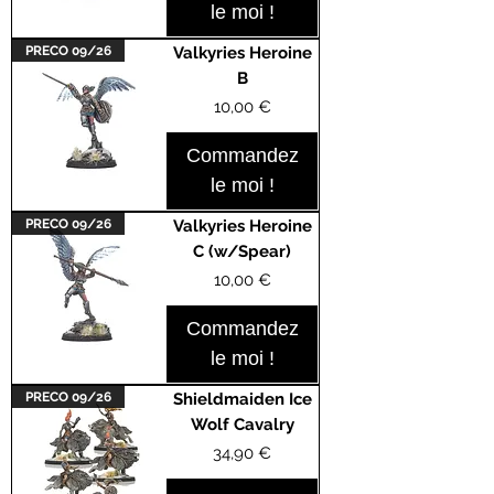
le moi !
PRECO 09/26
Valkyries Heroine
B
Prix
10,00 €
Commandez
le moi !
PRECO 09/26
Valkyries Heroine
C (w/Spear)
Prix
10,00 €
Commandez
le moi !
PRECO 09/26
Shieldmaiden Ice
Wolf Cavalry
Prix
34,90 €