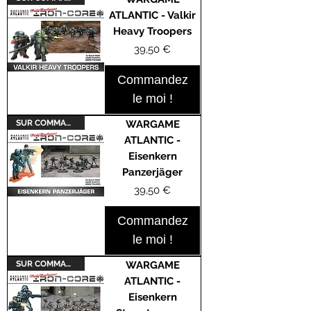
ATLANTIC - Valkir
Heavy Troopers
Prix
39,50 €
Commandez
le moi !
SUR COMMANDE
WARGAME
ATLANTIC -
Eisenkern
Panzerjäger
Prix
39,50 €
Commandez
le moi !
SUR COMMANDE
WARGAME
ATLANTIC -
Eisenkern