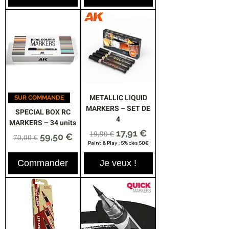
METALLIC LIQUID
SUR COMMANDE
MARKERS – SET DE
SPECIAL BOX RC
4
MARKERS – 34 units
Prix original
Prix promotionnel
17,91 €
19,90 €
Prix original
Prix promotionnel
59,50 €
70,00 €
Paint & Play : 5% dès 50€
Commander
Je veux !