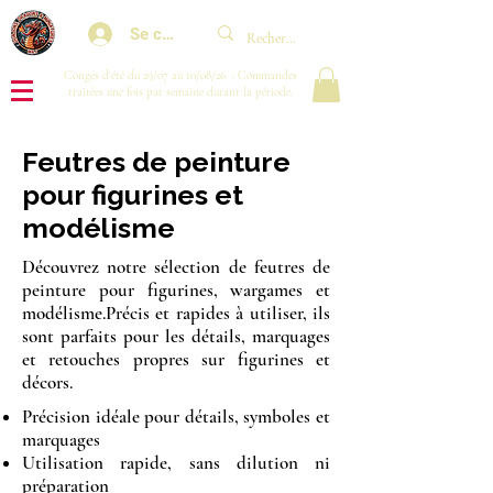
Se connecter
Congés d'été du 29/07 au 10/08/26 : Commandes
traitées une fois par semaine durant la période.
Feutres de peinture
pour figurines et
modélisme
Découvrez notre sélection de feutres de
peinture pour figurines, wargames et
modélisme.Précis et rapides à utiliser, ils
sont parfaits pour les détails, marquages
et retouches propres sur figurines et
décors.
Précision idéale pour détails, symboles et
marquages
Utilisation rapide, sans dilution ni
préparation