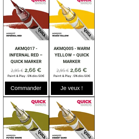
AKMQ017 -
AKMQ005 - WARM
INFERNAL RED –
YELLOW – QUICK
QUICK MARKER
MARKER
Prix original
Prix promotionnel
Prix original
Prix promotionnel
2,66 €
2,66 €
2,95 €
2,95 €
Paint & Play : 5% dès 50€
Paint & Play : 5% dès 50€
Commander
Je veux !