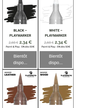
BLACK –
WHITE –
PLAYMARKER
PLAYMARKER
Prix original
Prix promotionnel
Prix original
Prix promotionnel
2,34 €
2,34 €
2,60 €
2,60 €
Paint & Play : 5% dès 50€
Paint & Play : 5% dès 50€
Bientôt
Bientôt
dispo...
dispo...