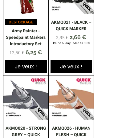
AKMQ021 - BLACK –
DESTOCKAGE
QUICK MARKER
Army Painter -
Prix original
Prix promotionnel
2,66 €
Speedpaint Markers
2,95 €
Introductory Set
Paint & Play : 5% dès 50€
Prix original
Prix promotionnel
6,25 €
12,50 €
Je veux !
Je veux !
AKMQ020 - STRONG
AKMQ026 - HUMAN
GREY – QUICK
FLESH – QUICK