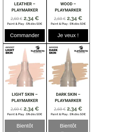
LEATHER –
WOOD –
PLAYMARKER
PLAYMARKER
Prix original
Prix promotionnel
Prix original
Prix promotionnel
2,34 €
2,34 €
2,60 €
2,60 €
Paint & Play : 5% dès 50€
Paint & Play : 5% dès 50€
Commander
Je veux !
LIGHT SKIN –
DARK SKIN –
PLAYMARKER
PLAYMARKER
Prix original
Prix promotionnel
Prix original
Prix promotionnel
2,34 €
2,34 €
2,60 €
2,60 €
Paint & Play : 5% dès 50€
Paint & Play : 5% dès 50€
Bientôt
Bientôt