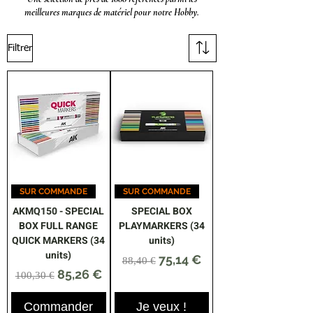
meilleures marques de matériel pour notre Hobby.
Filtrer
SUR COMMANDE
SUR COMMANDE
AKMQ150 - SPECIAL
SPECIAL BOX
BOX FULL RANGE
PLAYMARKERS (34
QUICK MARKERS (34
units)
units)
Prix original
Prix promotionnel
75,14 €
88,40 €
Prix original
Prix promotionnel
85,26 €
100,30 €
Commander
Je veux !