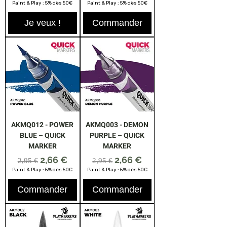
Paint & Play : 5% dès 50€
Paint & Play : 5% dès 50€
Je veux !
Commander
AKMQ012 - POWER
AKMQ003 - DEMON
BLUE – QUICK
PURPLE – QUICK
MARKER
MARKER
Prix original
Prix promotionnel
Prix original
Prix promotionnel
2,66 €
2,66 €
2,95 €
2,95 €
Paint & Play : 5% dès 50€
Paint & Play : 5% dès 50€
Commander
Commander