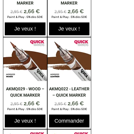
MARKER
MARKER
Prix original
Prix promotionnel
Prix original
Prix promotionnel
2,66 €
2,66 €
2,95 €
2,95 €
Paint & Play : 5% dès 50€
Paint & Play : 5% dès 50€
Je veux !
Je veux !
AKMQ029 - WOOD –
AKMQ022 - LEATHER
QUICK MARKER
– QUICK MARKER
Prix original
Prix promotionnel
Prix original
Prix promotionnel
2,66 €
2,66 €
2,95 €
2,95 €
Paint & Play : 5% dès 50€
Paint & Play : 5% dès 50€
Je veux !
Commander