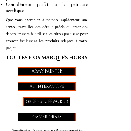
Complément parfait à la peinture
acrylique
Que vous cherchiez à peindre rapidement une
armée, travailler des détails précis ou créer des
décors immersifs, utilisez les filtres par usage pour
trouver facilement les produits adaptés à votre
projet.
TOUTES NOS MARQUES HOBBY
ARMY PAINTER
AK INTERACTIVE
GREENSTUFFWORLD
GAMER GRASS
Une sélection de près de 1000 références parmi les