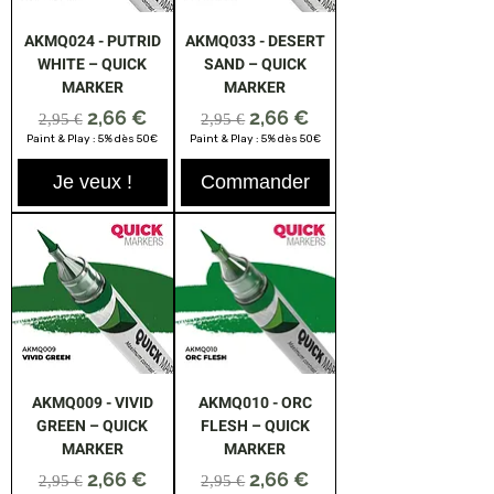
AKMQ024 - PUTRID
AKMQ033 - DESERT
WHITE – QUICK
SAND – QUICK
MARKER
MARKER
Prix original
Prix promotionnel
Prix original
Prix promotionnel
2,66 €
2,66 €
2,95 €
2,95 €
Paint & Play : 5% dès 50€
Paint & Play : 5% dès 50€
Je veux !
Commander
AKMQ009 - VIVID
AKMQ010 - ORC
GREEN – QUICK
FLESH – QUICK
MARKER
MARKER
Prix original
Prix promotionnel
Prix original
Prix promotionnel
2,66 €
2,66 €
2,95 €
2,95 €