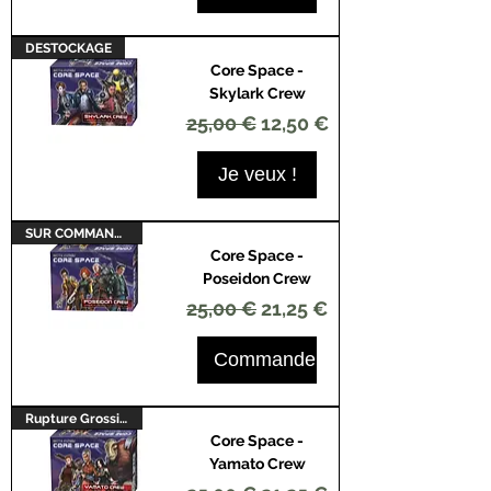
DESTOCKAGE
Core Space -
Skylark Crew
Prix original
Prix promotionnel
25,00 €
12,50 €
Je veux !
SUR COMMANDE
Core Space -
Poseidon Crew
Prix original
Prix promotionnel
25,00 €
21,25 €
Commander
Rupture Grossiste
Core Space -
Yamato Crew