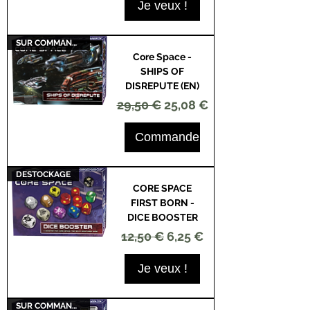
Je veux !
SUR COMMANDE
Core Space -
SHIPS OF
DISREPUTE (EN)
Prix original
Prix promotionnel
29,50 €
25,08 €
Commander
DESTOCKAGE
CORE SPACE
FIRST BORN -
DICE BOOSTER
Prix original
Prix promotionnel
12,50 €
6,25 €
Je veux !
SUR COMMANDE