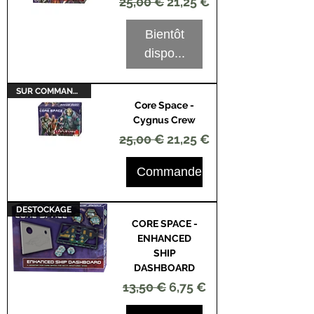
Prix original
Prix promotionnel
25,00 €
21,25 €
Bientôt
dispo...
SUR COMMANDE
Core Space -
Cygnus Crew
Prix original
Prix promotionnel
25,00 €
21,25 €
Commander
DESTOCKAGE
CORE SPACE -
ENHANCED
SHIP
DASHBOARD
Prix original
Prix promotionnel
13,50 €
6,75 €