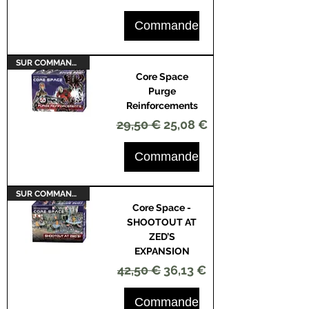
Commander
SUR COMMANDE
Core Space
Purge
Reinforcements
Prix original
Prix promotionnel
29,50 €
25,08 €
Commander
SUR COMMANDE
Core Space -
SHOOTOUT AT
ZED’S
EXPANSION
Prix original
Prix promotionnel
42,50 €
36,13 €
Commander