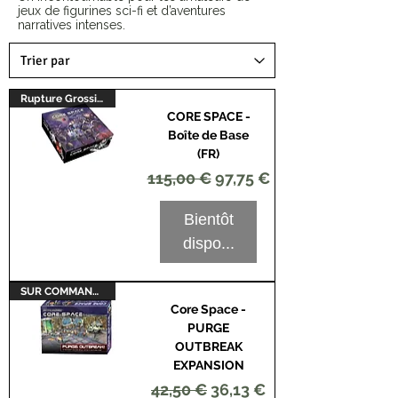
jeux de figurines sci-fi et d’aventures
narratives intenses.
Rupture Grossiste
CORE SPACE -
Boîte de Base
(FR)
Prix original
Prix promotionnel
115,00 €
97,75 €
Bientôt
dispo...
SUR COMMANDE
Core Space -
PURGE
OUTBREAK
EXPANSION
Prix original
Prix promotionnel
42,50 €
36,13 €