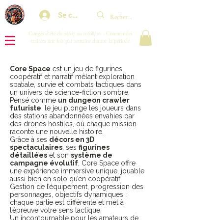
Se connecter
Congés d'été du 29/07 au 10/08/26 : Commandes
traitées une fois par semaine durant la période.
Core Space
est un jeu de figurines
coopératif et narratif mêlant exploration
spatiale, survie et combats tactiques dans
un univers de science-fiction sombre.
Pensé comme
un dungeon crawler
futuriste
, le jeu plonge les joueurs dans
des stations abandonnées envahies par
des drones hostiles, où chaque mission
raconte une nouvelle histoire.
Grâce à ses
décors en 3D
spectaculaires
, ses
figurines
détaillées
et son
système de
campagne évolutif
,
Core Space
offre
une expérience immersive unique, jouable
aussi bien en solo qu’en coopératif.
Gestion de l’équipement, progression des
personnages, objectifs dynamiques :
chaque partie est différente et met à
l’épreuve votre sens tactique.
Un incontournable pour les amateurs de