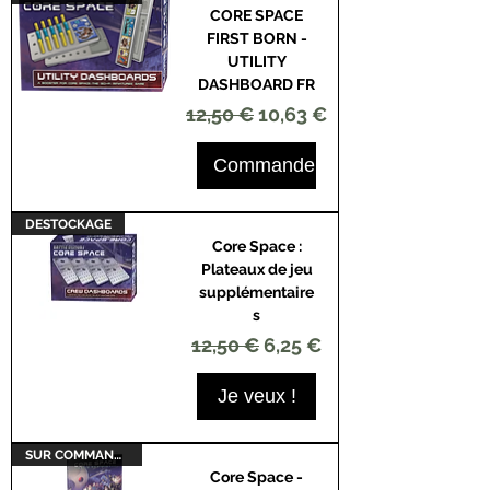
CORE SPACE
FIRST BORN -
UTILITY
DASHBOARD FR
Prix original
Prix promotionnel
12,50 €
10,63 €
Commander
DESTOCKAGE
Core Space :
Plateaux de jeu
supplémentaire
s
Prix original
Prix promotionnel
12,50 €
6,25 €
Je veux !
SUR COMMANDE
Core Space -