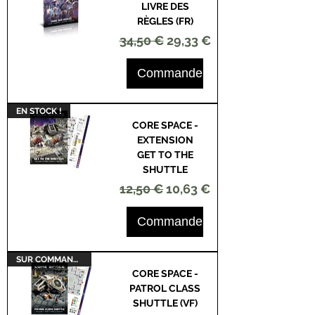
LIVRE DES
RÈGLES (FR)
Prix original
Prix promotionnel
34,50 €
29,33 €
Commander
EN STOCK !
CORE SPACE -
EXTENSION
GET TO THE
SHUTTLE
Prix original
Prix promotionnel
12,50 €
10,63 €
Commander
SUR COMMANDE
CORE SPACE -
PATROL CLASS
SHUTTLE (VF)