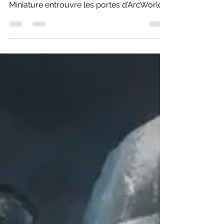
surtout de ses figurines donc, Dragon
Miniature entrouvre les portes d’ArcWorlde
en France et go se poutrer dans la
gigantesque forêt Mildaark !