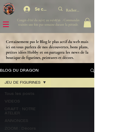
Se connecter
Congés d'été du 29/07 au 10/08/26 : Commandes
traitées une fois par semaine durant la période.
Certainement pas le Blog le plus actif du web mais
ici on vous parlera de nos découvertes, bons plans,
petites idées Hobby et on partagera les news de la
boutique de figurines, peintures et décors.​
BLOG DU DRAGON
JEU DE FIGURINES
Tous les posts
VIDEOS
CRAFT : NOTRE
ATELIER
ANNONCES
ZOOM : Décors