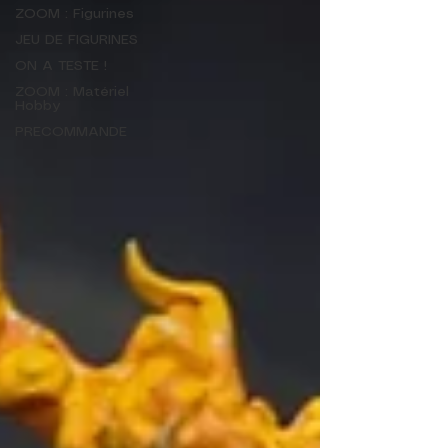
ZOOM : Figurines
JEU DE FIGURINES
ON A TESTE !
ZOOM : Matériel
Hobby
PRECOMMANDE