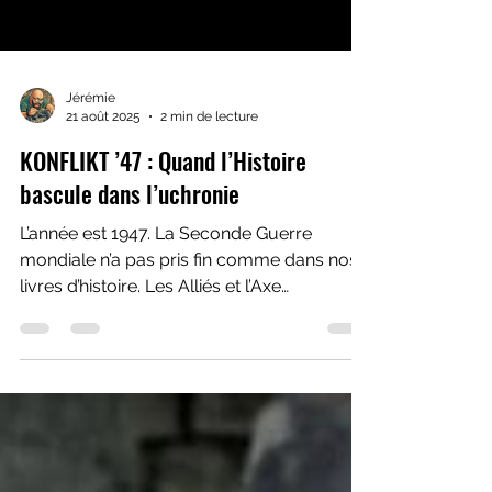
Jérémie
21 août 2025
2 min de lecture
KONFLIKT ’47 : Quand l’Histoire
bascule dans l’uchronie
L’année est 1947. La Seconde Guerre
mondiale n’a pas pris fin comme dans nos
livres d’histoire. Les Alliés et l’Axe
s’affrontent toujours, mais désormais sur
des champs de bataille où les blindés
côtoient des marcheurs mécaniques
géants, où l’infanterie est épaulée par des
armes expérimentales, et où des horreurs