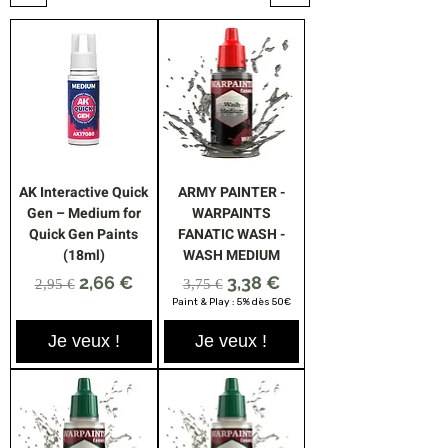
AK Interactive Quick
ARMY PAINTER -
Gen – Medium for
WARPAINTS
Quick Gen Paints
FANATIC WASH -
(18ml)
WASH MEDIUM
Prix original
Prix promotionnel
Prix original
Prix promotionnel
2,66 €
3,38 €
2,95 €
3,75 €
Paint & Play : 5% dès 50€
Je veux !
Je veux !