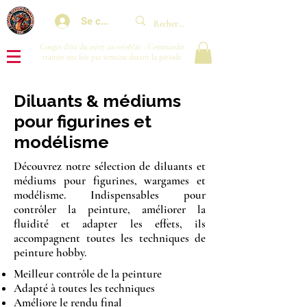
Se connecter
Congés d'été du 29/07 au 10/08/26 : Commandes
traitées une fois par semaine durant la période.
Diluants & médiums
pour figurines et
modélisme
Découvrez notre sélection de diluants et
médiums pour figurines, wargames et
modélisme. Indispensables pour
contrôler la peinture, améliorer la
fluidité et adapter les effets, ils
accompagnent toutes les techniques de
peinture hobby.
Meilleur contrôle de la peinture
Adapté à toutes les techniques
Améliore le rendu final