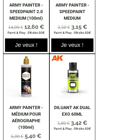
ARMY PAINTER -
ARMY PAINTER -
SPEEDPAINT 2.0
SPEEDPAINT
MEDIUM (100ml)
MEDIUM
Prix original
Prix promotionnel
Prix original
Prix promotionnel
12,60 €
3,15 €
14,00 €
3,50 €
Paint & Play : 5% dès 50€
Paint & Play : 5% dès 50€
Je veux !
Je veux !
ARMY PAINTER -
DILUANT AK DUAL
MÉDIUM POUR
EXO 60ML
AÉROGRAPHE
Prix original
Prix promotionnel
3,42 €
3,80 €
(100ml)
Paint & Play : 5% dès 50€
Prix original
Prix promotionnel
5,40 €
6,00 €