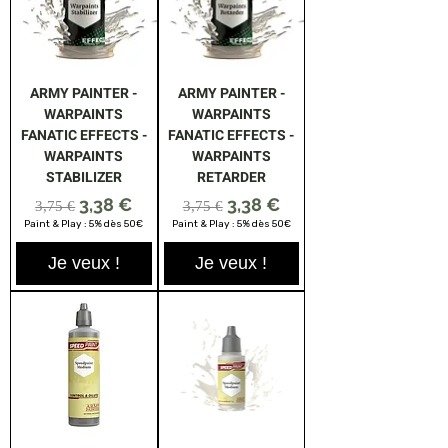
ARMY PAINTER -
ARMY PAINTER -
WARPAINTS
WARPAINTS
FANATIC EFFECTS -
FANATIC EFFECTS -
WARPAINTS
WARPAINTS
STABILIZER
RETARDER
Prix original
Prix promotionnel
Prix original
Prix promotionnel
3,38 €
3,38 €
3,75 €
3,75 €
Paint & Play : 5% dès 50€
Paint & Play : 5% dès 50€
Je veux !
Je veux !