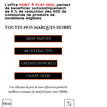
L’offre
PAINT & PLAY DEAL
permet
de bénéficier automatiquement
de 5 % de réduction dès 50€ de
commande de produits de
modélisme éligibles
TOUTES NOS MARQUES HOBBY
ARMY PAINTER
AK INTERACTIVE
GREENSTUFFWORLD
GAMER GRASS
Une sélection de près de 1000 références parmi les
meilleures marques de matériel pour notre Hobby.
Filtrer