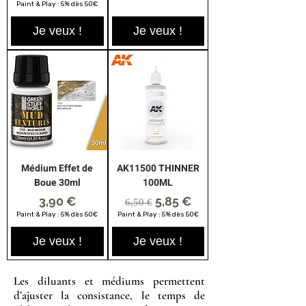
Paint & Play : 5% dès 50€
Je veux !
Je veux !
Médium Effet de
AK11500 THINNER
Boue 30ml
100ML
Prix
Prix original
Prix promotionnel
3,90 €
5,85 €
6,50 €
Paint & Play : 5% dès 50€
Paint & Play : 5% dès 50€
Je veux !
Je veux !
​Les diluants et médiums permettent
d’ajuster la consistance, le temps de