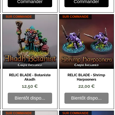
Commander
Commander
SUR COMMANDE
SUR COMMANDE
RELIC BLADE - Botaniste
RELIC BLADE - Shrimp
Aperçu rapide
Aperçu rapide
Akadh
Harpooners
Prix
Prix
12,50 €
22,00 €
Bientôt dispo...
Bientôt dispo...
SUR COMMANDE
SUR COMMANDE