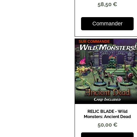
Prix
58,50 €
Commander
SUR COMMANDE
RELIC BLADE - Wild
Aperçu rapide
Monsters: Ancient Dead
Prix
50,00 €