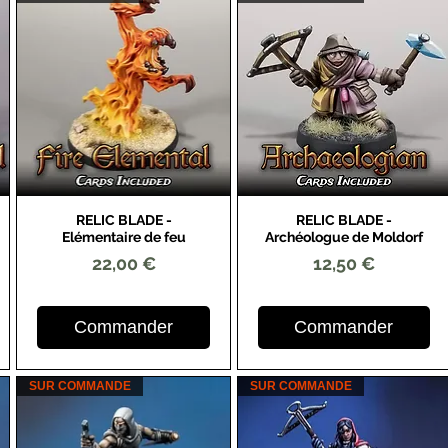
RELIC BLADE -
RELIC BLADE -
Aperçu rapide
Aperçu rapide
Elémentaire de feu
Archéologue de Moldorf
Prix
Prix
22,00 €
12,50 €
Commander
Commander
SUR COMMANDE
SUR COMMANDE