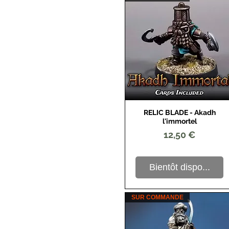
RELIC BLADE - Akadh
Aperçu rapide
l'immortel
Prix
12,50 €
Bientôt dispo...
SUR COMMANDE