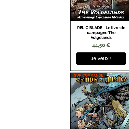
RELIC BLADE - Le livre de
Aperçu rapide
campagne The
Volgelands
Prix
44,50 €
Je veux !
SUR COMMANDE