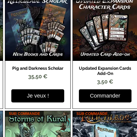
Pig and Darkness Scholar
Updated Expansion Cards
Aperçu rapide
Aperçu rapide
Add-On
Prix
35,50 €
Prix
3,50 €
Je veux !
Commander
SUR COMMANDE
SUR COMMANDE