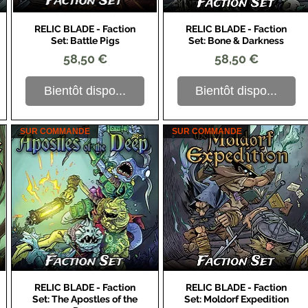
RELIC BLADE - Faction
RELIC BLADE - Faction
Aperçu rapide
Aperçu rapide
Set: Battle Pigs
Set: Bone & Darkness
Prix
Prix
58,50 €
58,50 €
Bientôt dispo...
Bientôt dispo...
SUR COMMANDE
SUR COMMANDE
RELIC BLADE - Faction
RELIC BLADE - Faction
Aperçu rapide
Aperçu rapide
Set: The Apostles of the
Set: Moldorf Expedition