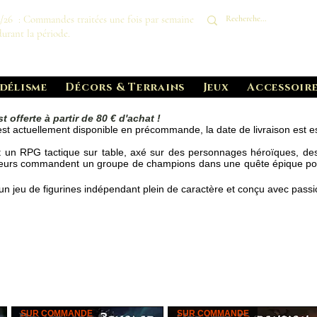
8/26 : Commandes traitées une fois par semaine
durant la période.
délisme
Décors & Terrains
Jeux
Accessoire
t offerte à partir de 80 € d'achat !
 actuellement disponible en précommande, la date de livraison est 
 un RPG tactique sur table, axé sur des personnages héroïques, d
joueurs commandent un groupe de champions dans une quête épique po
 un jeu de figurines indépendant plein de caractère et conçu avec pass
SUR COMMANDE
SUR COMMANDE