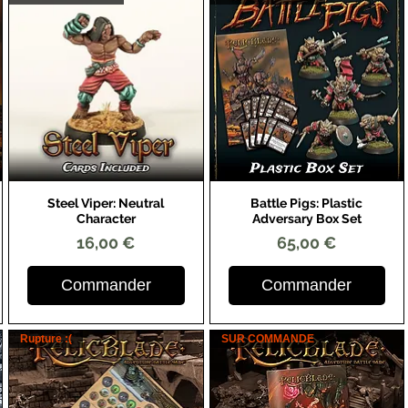
Steel Viper: Neutral
Battle Pigs: Plastic
Aperçu rapide
Aperçu rapide
Character
Adversary Box Set
Prix
Prix
16,00 €
65,00 €
Commander
Commander
Rupture :(
SUR COMMANDE