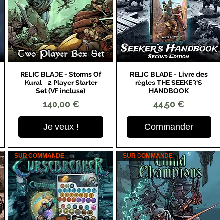
RELIC BLADE - Storms Of
RELIC BLADE - Livre des
Aperçu rapide
Aperçu rapide
Kural - 2 Player Starter
règles THE SEEKER'S
Set (VF incluse)
HANDBOOK
Prix
Prix
140,00 €
44,50 €
Je veux !
Commander
SUR COMMANDE
SUR COMMANDE