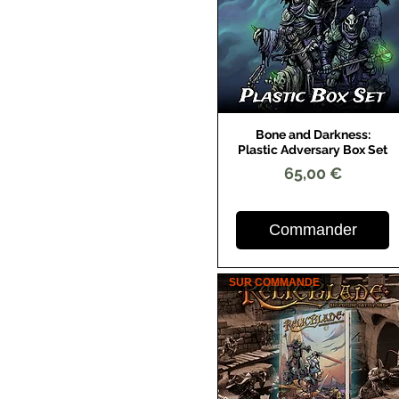
KINGDOMS OF AKADH
Bone and Darkness:
Aperçu rapide
Plastic Adversary Box Set
Prix
65,00 €
Commander
SUR COMMANDE