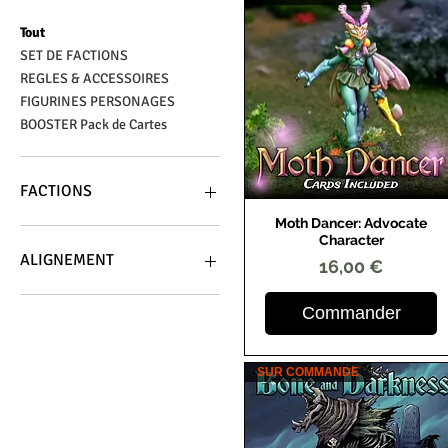
Tout
SET DE FACTIONS
REGLES & ACCESSOIRES
FIGURINES PERSONAGES
BOOSTER Pack de Cartes
FACTIONS
Moth Dancer: Advocate
Aperçu rapide
TEMPLE OF JUSTICE
Character
WILDERKIN
ALIGNEMENT
Prix
16,00 €
THE LONE GUARD
LOSTWOOD ENCLAVE
THE ADVOCATE
Commander
BATTLEPIGS
THE ADVERSARY
BONE & DARKNESS
NEUTRE
THE APOSTLE OF THE DEEP
SUR COMMANDE
THE WRETCHED HIVE
THE AUG-SUUL
MOLDORF EXPEDITION