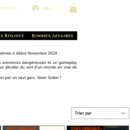
Se connecter
EUR (€)
s Rôliste
Bonnes Affaires
estimée à début Novembre 2024.
es aventures dangereuses et un gameplay
ur décider du sort d'un monde en voie de
ion
par un seul gars, Sean Sutter !​
Trier par
SUR COMMANDE
SUR COMMANDE