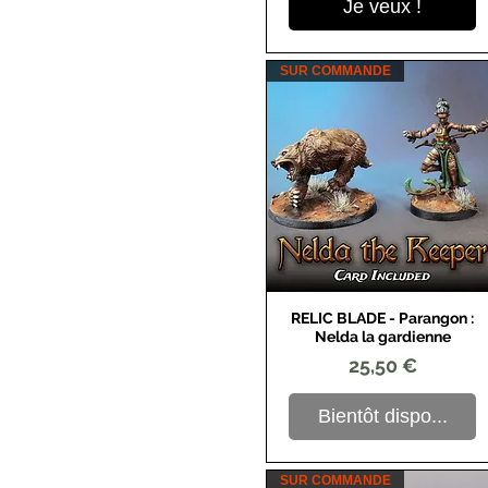
Je veux !
SUR COMMANDE
RELIC BLADE - Parangon :
Aperçu rapide
Nelda la gardienne
Prix
25,50 €
Bientôt dispo...
SUR COMMANDE