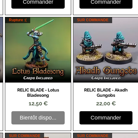
Commander
Commander
Rupture :(
SUR COMMANDE
RELIC BLADE - Lotus
RELIC BLADE - Akadh
Aperçu rapide
Aperçu rapide
Bladesong
Gungobs
Prix
Prix
12,50 €
22,00 €
Bientôt dispo...
Commander
SUR COMMANDE
SUR COMMANDE