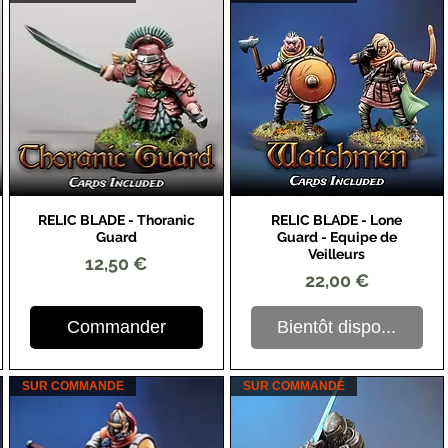
RELIC BLADE - Thoranic
RELIC BLADE - Lone
Aperçu rapide
Aperçu rapide
Guard
Guard - Equipe de
Veilleurs
Prix
12,50 €
Prix
22,00 €
Commander
Bientôt dispo...
SUR COMMANDE
SUR COMMANDE