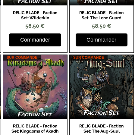
RELIC BLADE - Faction
RELIC BLADE - Faction
Aperçu rapide
Aperçu rapide
Set: Wilderkin
Set: The Lone Guard
Prix
Prix
58,50 €
58,50 €
Commander
Commander
SUR COMMANDE
SUR COMMANDE
RELIC BLADE - Faction
RELIC BLADE - Faction
Aperçu rapide
Aperçu rapide
Set: Kingdoms of Akadh
Set: The Aug-Suul