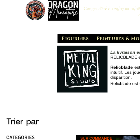
Congés d'été du 29/07 au 10/0
Figurines
Peintures & Mo
La livraison es
RELICBLADE est
Relicblade
est
intuitif. Les 
disparition.
Relicblade est
Trier par
CATEGORIES
SUR COMMANDE