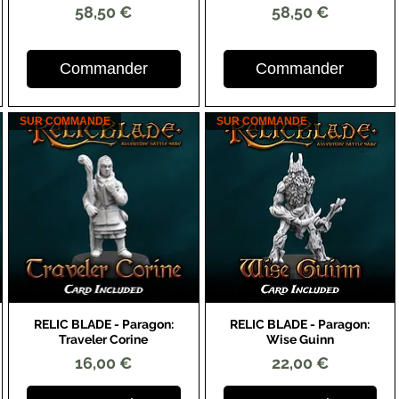
Prix
Prix
58,50 €
58,50 €
Commander
Commander
SUR COMMANDE
SUR COMMANDE
RELIC BLADE - Paragon:
RELIC BLADE - Paragon:
Aperçu rapide
Aperçu rapide
Traveler Corine
Wise Guinn
Prix
Prix
16,00 €
22,00 €