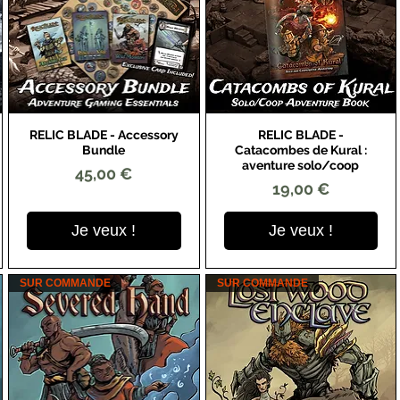
RELIC BLADE - Accessory
RELIC BLADE -
Aperçu rapide
Aperçu rapide
Bundle
Catacombes de Kural :
aventure solo/coop
Prix
45,00 €
Prix
19,00 €
Je veux !
Je veux !
SUR COMMANDE
SUR COMMANDE