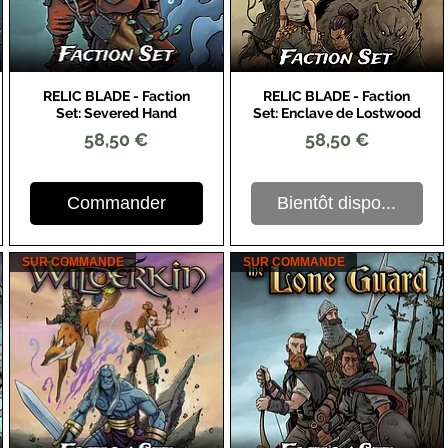
RELIC BLADE - Faction
RELIC BLADE - Faction
Aperçu rapide
Aperçu rapide
Set: Severed Hand
Set: Enclave de Lostwood
Prix
Prix
58,50 €
58,50 €
Commander
Bientôt dispo...
SUR COMMANDE
SUR COMMANDE