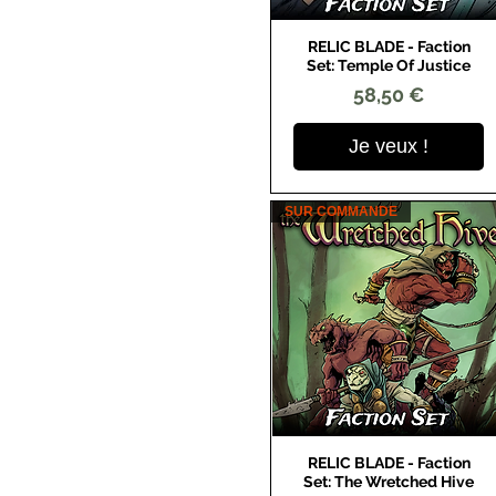
RELIC BLADE - Faction
Aperçu rapide
Set: Temple Of Justice
Prix
58,50 €
Je veux !
SUR COMMANDE
RELIC BLADE - Faction
Aperçu rapide
Set: The Wretched Hive