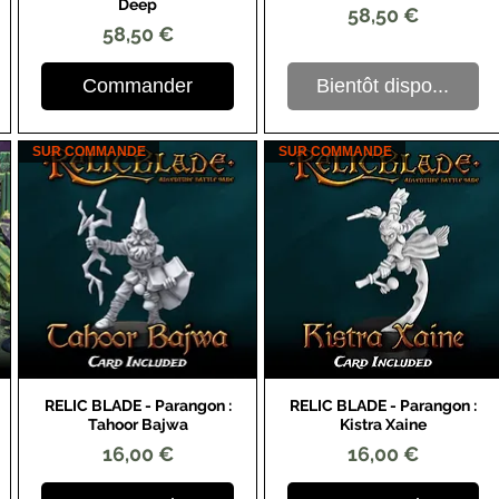
Deep
Prix
58,50 €
Prix
58,50 €
Commander
Bientôt dispo...
SUR COMMANDE
SUR COMMANDE
RELIC BLADE - Parangon :
RELIC BLADE - Parangon :
Aperçu rapide
Aperçu rapide
Tahoor Bajwa
Kistra Xaine
Prix
Prix
16,00 €
16,00 €