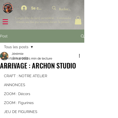
Se connecter
Congés d'été du 29/07 au 10/08/26 : Commandes
traitées une fois par semaine durant la période.
Post
Tous les posts
Jérémie
Tous les posts
22 nov. 2022
1 min de lecture
ARRIVAGE : ARCHON STUDIO
VIDEOS
CRAFT : NOTRE ATELIER
ANNONCES
ZOOM : Décors
ZOOM : Figurines
JEU DE FIGURINES