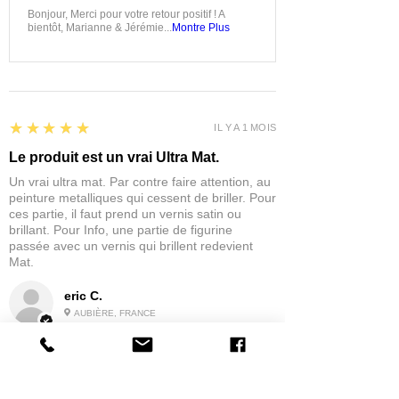
Bonjour, Merci pour votre retour positif ! A
bientôt, Marianne & Jérémie...
Montre Plus
5
★★★★★
IL Y A 1 MOIS
Le produit est un vrai Ultra Mat.
Un vrai ultra mat. Par contre faire attention, au
peinture metalliques qui cessent de briller. Pour
ces partie, il faut prend un vernis satin ou
brillant. Pour Info, une partie de figurine
passée avec un vernis qui brillent redevient
Mat.
eric C.
AUBIÈRE, FRANCE
5
★★★★★
IL Y A 1 MOIS