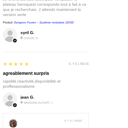
plateau heroquest corresponds tout à fait à ce
que je recherchais. J attends maintenant la
version verte
Produit:
Dungeon Fusion – Système modulaire 2D/3D
cyril G.
OSSUN, N
5
★★★★★
IL Y A 1 MOIS
agreablement surpris
rapidité,réactivité,disponibilité et
proffessionalisme
jean G.
MAISONS-ALFORT, J
IL Y A 1 MOIS
: