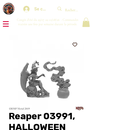
Se connecter
Congés d'été du 29/07 au 10/08/26 : Commandes
traitées une fois par semaine durant la période.
Reaper 03991,
HALLOWEEN