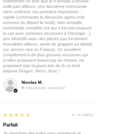
notamment un livre que je n'arrivais à trouver
nulle part ailleurs, une deuxième commande
vient confirmer ma première impression :
rapide (commande le dimanche après-midi,
annonce du départ le lundi), bien emballé,
commande complète (ce qui n'est pas toujours
le cas avec certaines structures à l'étranger...),
prix attractifs avec des pièces pas forcément
trouvables ailleurs, vente de grappes au détails
(un service rare en France). Un excellent
complément à de plus grosses structures qui,
si elles proposent beaucoup de choses, ne
proposent pas toujours loin de là ce dont
dispose Dragon. Merci, donc !
Nicolas M.
STRASBOURG, GRAND-EST
5
★★★★★
IL Y A 1 MOIS
Parfait
Je cherchais des tuiles pour remplacer le