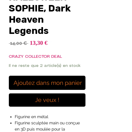
SOPHIE, Dark
Heaven
Legends
Prix
13,30 €
Prix
 14,00 € 
promotionnel
original
CRAZY COLLECTOR DEAL
Il ne reste que 2 article(s) en stock
Ajoutez dans mon panier
Je veux !
Figurine en métal
Figurine sculptée main ou conçue
en 3D puis moulée pour la