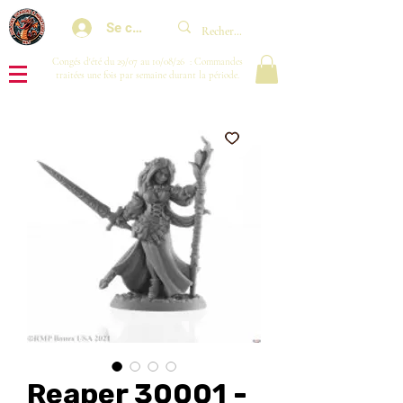
Se connecter
Congés d'été du 29/07 au 10/08/26 : Commandes
traitées une fois par semaine durant la période.
Reaper 30001 -