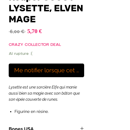
LYSETTE, ELVEN
MAGE
Prix
5,70 €
Prix
 6,00 € 
promotionnel
original
CRAZY COLLECTOR DEAL
Aï rupture :(
Me notifier lorsque cet article est disponibl
Lysette est une sorcière Elfe qui manie
aussi bien sa magie avec son bâton que
son épée couverte de runes.
Figurine en résine.
Figurine sculptée main ou conçue
en 3D puis moulée pour la
Bones USA
production.