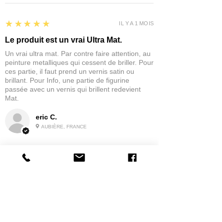
5
★★★★★
IL Y A 1 MOIS
Le produit est un vrai Ultra Mat.
Un vrai ultra mat. Par contre faire attention, au
peinture metalliques qui cessent de briller. Pour
ces partie, il faut prend un vernis satin ou
brillant. Pour Info, une partie de figurine
passée avec un vernis qui brillent redevient
Mat.
eric C.
AUBIÈRE, FRANCE
5
★★★★★
IL Y A 1 MOIS
tres bonne
la possibilité de commander a la grappe
Produit:
Grappe - WARGAME ATLANTIC - Foot Knights (1150-
1320)