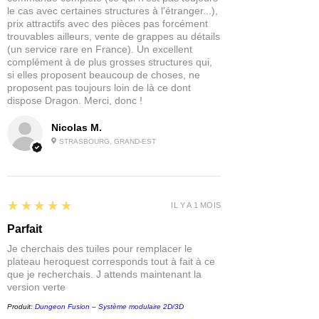
le cas avec certaines structures à l'étranger...),
prix attractifs avec des pièces pas forcément
trouvables ailleurs, vente de grappes au détails
(un service rare en France). Un excellent
complément à de plus grosses structures qui,
si elles proposent beaucoup de choses, ne
proposent pas toujours loin de là ce dont
dispose Dragon. Merci, donc !
Nicolas M.
STRASBOURG, GRAND-EST
5
★★★★★
IL Y A 1 MOIS
Parfait
Je cherchais des tuiles pour remplacer le
plateau heroquest corresponds tout à fait à ce
que je recherchais. J attends maintenant la
version verte
Produit:
Dungeon Fusion – Système modulaire 2D/3D