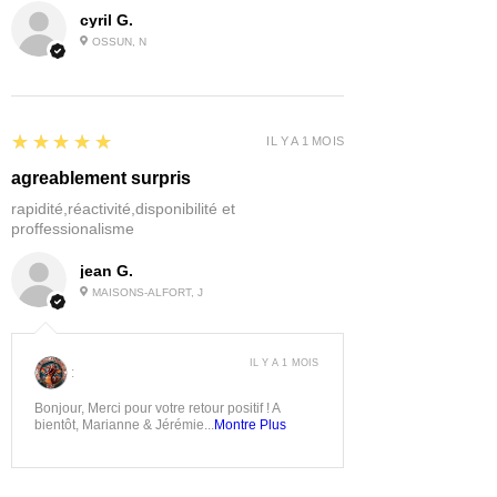
cyril G.
OSSUN, N
5
★★★★★
IL Y A 1 MOIS
agreablement surpris
rapidité,réactivité,disponibilité et
proffessionalisme
jean G.
MAISONS-ALFORT, J
IL Y A 1 MOIS
:
Bonjour, Merci pour votre retour positif ! A
bientôt, Marianne & Jérémie...
Montre Plus