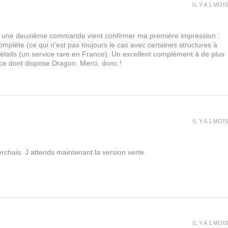
IL Y A 1 MOIS
urs, une deuxième commande vient confirmer ma première impression :
lète (ce qui n'est pas toujours le cas avec certaines structures à
 détails (un service rare en France). Un excellent complément à de plus
 ce dont dispose Dragon. Merci, donc !
IL Y A 1 MOIS
rchais. J attends maintenant la version verte
IL Y A 1 MOIS