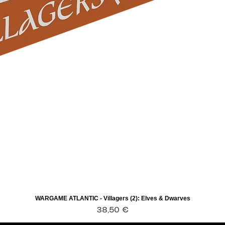
WARGAME ATLANTIC - Villagers (2): Elves & Dwarves
Aperçu rapide
Prix
38,50 €