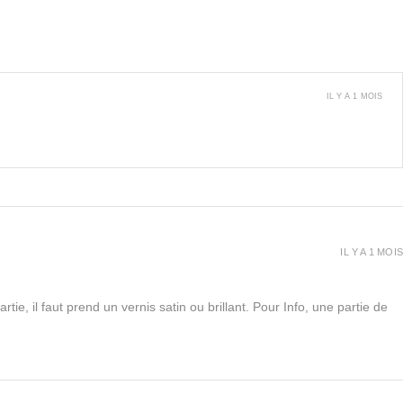
IL Y A 1 MOIS
IL Y A 1 MOIS
rtie, il faut prend un vernis satin ou brillant. Pour Info, une partie de