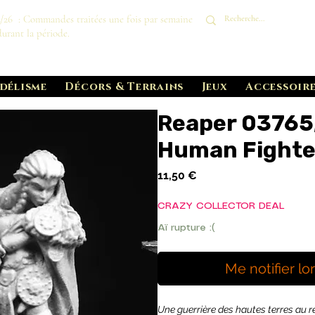
8/26 : Commandes traitées une fois par semaine
durant la période.
délisme
Décors & Terrains
Jeux
Accessoire
Reaper 03765,
Human Fighte
Prix
11,50 €
CRAZY COLLECTOR DEAL
Aï rupture :(
Me notifier lo
Une guerrière des hautes terres au r