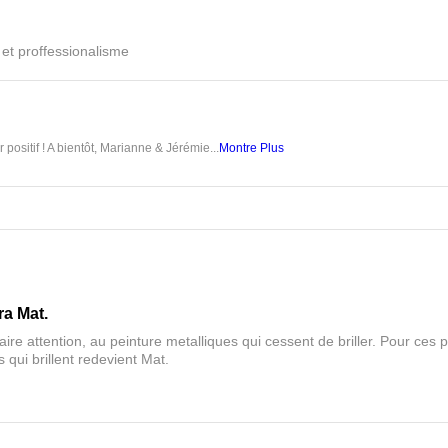
é et proffessionalisme
 positif ! A bientôt, Marianne & Jérémie...
Montre Plus
ra Mat.
aire attention, au peinture metalliques qui cessent de briller. Pour ces pa
 qui brillent redevient Mat.