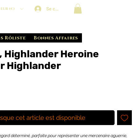
Se connecter
EUR (€)
s Rôliste
Bonnes Affaires
 Highlander Heroine
r Highlander
rsque cet article est disponible
egard déterminé, parfaite pour représenter une mercenaire aguerrie,