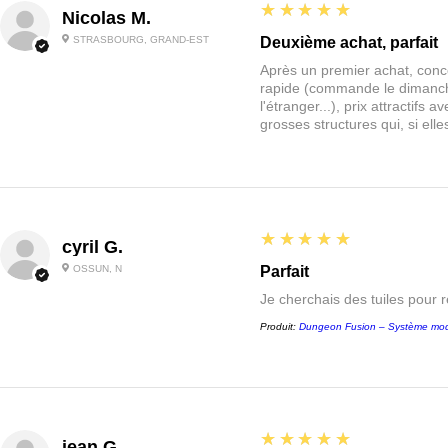
5
★★★★★
Nicolas M.
STRASBOURG, GRAND-EST
Deuxième achat, parfait
Après un premier achat, conce
rapide (commande le dimanche
l'étranger...), prix attractif
grosses structures qui, si el
5
★★★★★
cyril G.
OSSUN, N
Parfait
Je cherchais des tuiles pour 
Produit:
Dungeon Fusion – Système mod
5
★★★★★
jean G.