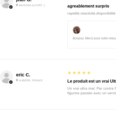
MAISONS-ALFORT, J
agreablement surpris
rapidité,réactivité,disponibilit
:
Bonjour, Merci pour votre retour
5
★★★★★
eric C.
AUBIÈRE, FRANCE
Le produit est un vrai Ult
Un vrai ultra mat. Par contre f
figurine passée avec un vernis