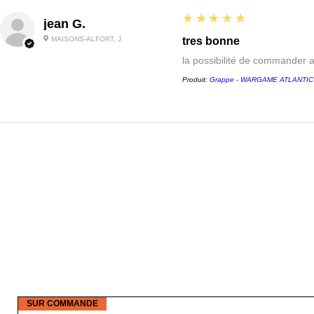
5
★★★★★
jean G.
MAISONS-ALFORT, J
tres bonne
la possibilité de commander 
Produit:
Grappe - WARGAME ATLANTIC - 
SUR COMMANDE