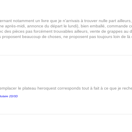
Pathfinder
Frostgrave
Rangers of Shadow Deep
rnant notamment un livre que je n'arrivais à trouver nulle part aille
Relicblade
 après-midi, annonce du départ le lundi), bien emballé, commande comp
s avec des pièces pas forcément trouvables ailleurs, vente de grappes au
les proposent beaucoup de choses, ne proposent pas toujours loin de là
remplacer le plateau heroquest corresponds tout à fait à ce que je reche
ulaire 2D/3D