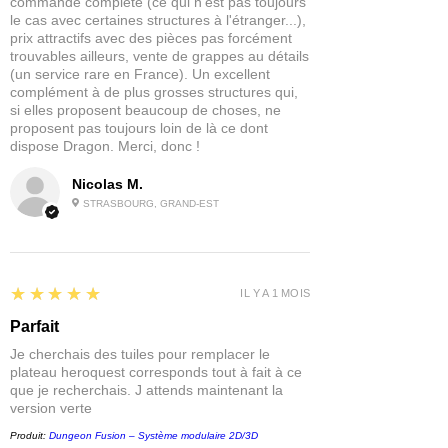
commande complète (ce qui n'est pas toujours
plus adaptée.
le cas avec certaines structures à l'étranger...),
prix attractifs avec des pièces pas forcément
En bref :
trouvables ailleurs, vente de grappes au détails
Disponibilité : réassort rapide
(un service rare en France). Un excellent
complément à de plus grosses structures qui,
Expédition estimée : 5–10 jours
si elles proposent beaucoup de choses, ne
Selon stock fournisseur : 3–20 jours
proposent pas toujours loin de là ce dont
Avantage pour vous : permet de
dispose Dragon. Merci, donc !
vous proposer la gamme complète
au meilleur prix !
Nicolas M.
STRASBOURG, GRAND-EST
5
★★★★★
IL Y A 1 MOIS
Parfait
Je cherchais des tuiles pour remplacer le
plateau heroquest corresponds tout à fait à ce
que je recherchais. J attends maintenant la
version verte
Produit:
Dungeon Fusion – Système modulaire 2D/3D