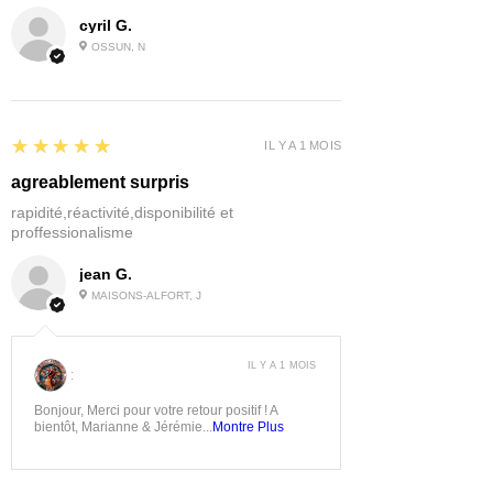
cyril G.
OSSUN, N
5
★★★★★
IL Y A 1 MOIS
agreablement surpris
rapidité,réactivité,disponibilité et
proffessionalisme
jean G.
MAISONS-ALFORT, J
IL Y A 1 MOIS
:
Bonjour, Merci pour votre retour positif ! A
bientôt, Marianne & Jérémie...
Montre Plus