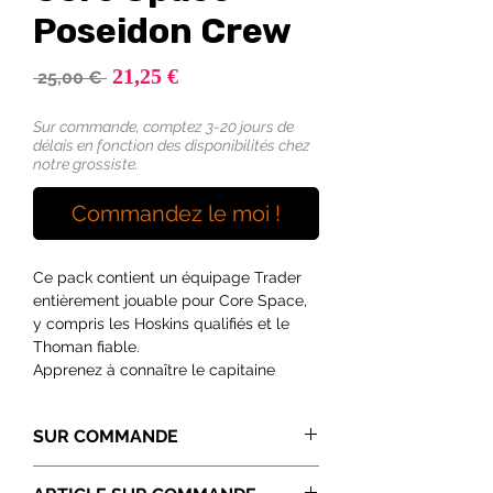
Poseidon Crew
Prix
21,25 €
Prix
 25,00 € 
promotionnel
original
Sur commande, comptez 3-20 jours de
délais en fonction des disponibilités chez
notre grossiste.
Commandez le moi !
Ce pack contient un équipage Trader
entièrement jouable pour Core Space,
y compris les Hoskins qualifiés et le
Thoman fiable.
Apprenez à connaître le capitaine
Teelac et son équipage dans le cadre
d'une nouvelle mission passionnante et
SUR COMMANDE
ajoutez une touche à vos parties avec
les nouvelles cartes d'assistance et les
Pour le moment, nous ne stockons pas
nouveaux équipements tels que le