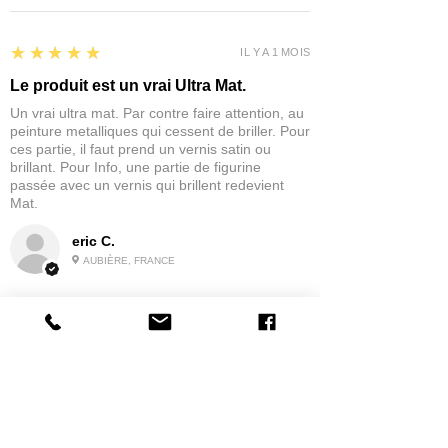
5
★★★★★
IL Y A 1 MOIS
Le produit est un vrai Ultra Mat.
Un vrai ultra mat. Par contre faire attention, au
peinture metalliques qui cessent de briller. Pour
ces partie, il faut prend un vernis satin ou
brillant. Pour Info, une partie de figurine
passée avec un vernis qui brillent redevient
Mat.
eric C.
AUBIÈRE, FRANCE
5
★★★★★
IL Y A 1 MOIS
tres bonne
la possibilité de commander a la grappe
Produit:
Grappe - WARGAME ATLANTIC - Foot Knights (1150-