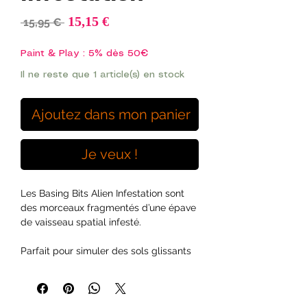
Prix
15,15 €
Prix
 15,95 € 
promotionnel
original
Paint & Play : 5% dès 50€
Il ne reste que 1 article(s) en stock
Ajoutez dans mon panier
Je veux !
Les Basing Bits Alien Infestation sont
des morceaux fragmentés d’une épave
de vaisseau spatial infesté.
Parfait pour simuler des sols glissants
recouverts de gelée alien, des vrilles
tordues et des fils cassés, des œufs
alien et de petites créatures