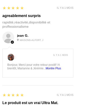
5
★★★★★
IL Y A 1 MOIS
agreablement surpris
rapidité,réactivité,disponibilité et
proffessionalisme
jean G.
MAISONS-ALFORT, J
IL Y A 1 MOIS
:
Bonjour, Merci pour votre retour positif ! A
bientôt, Marianne & Jérémie...
Montre Plus
5
★★★★★
IL Y A 1 MOIS
Le produit est un vrai Ultra Mat.