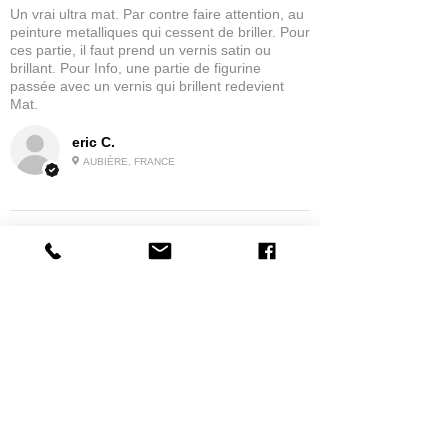
Un vrai ultra mat. Par contre faire attention, au
peinture metalliques qui cessent de briller. Pour
ces partie, il faut prend un vernis satin ou
brillant. Pour Info, une partie de figurine
passée avec un vernis qui brillent redevient
Mat.
eric C.
AUBIÈRE, FRANCE
5
★★★★★
IL Y A 1 MOIS
tres bonne
la possibilité de commander a la grappe
Produit:
Grappe - WARGAME ATLANTIC - Foot Knights (1150-
1320)
jean G.
MAISONS-ALFORT, J