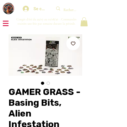
Se connecter
Congés d'été du 29/07 au 10/08/26 : Commandes
traitées une fois par semaine durant la période.
GAMER GRASS -
Basing Bits,
Alien
Infestation