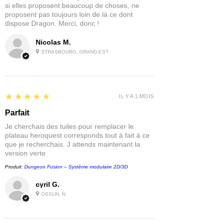
si elles proposent beaucoup de choses, ne
proposent pas toujours loin de là ce dont
dispose Dragon. Merci, donc !
Nicolas M.
STRASBOURG, GRAND-EST
5
★★★★★
IL Y A 1 MOIS
Parfait
Je cherchais des tuiles pour remplacer le
plateau heroquest corresponds tout à fait à ce
que je recherchais. J attends maintenant la
version verte
Produit:
Dungeon Fusion – Système modulaire 2D/3D
cyril G.
OSSUN, N