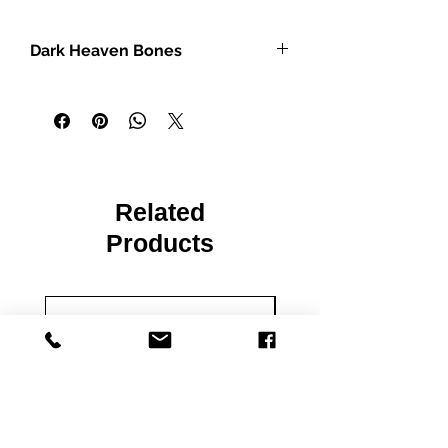
Ideal pour les peintres débutants à
exérimentés et les hobyistes.
Dark Heaven Bones
Figurines vendues non peintes et
pouvant necessitées de
- Miniatures heroic fantasy à l'échelle
l'assemblage.
de 25 mm
Les figurines Reaper Miniatures sont
- Bases intégrales
parfaites pour les jeux de rôles et de
- Modèles en polymère non peints
plateaux du type Pathfinder,
- Durable et prêt à peindre dès la sortie
Dungeons and Dragons, Dragon
de l'emballage
Age, Castles and Crusades,
Related
Hackmaster, Frostgrave, Savage
Products
Worlds, Ranger Of The Shadow
Deep...
IMPORTANT : Nos figurines ne sont
pas des jouets et ne conviennent
pas à un enfant de moins de 14 ans.