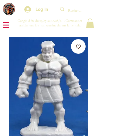
Log In
Congés d'été du 29/07 au 10/08/26 : Commandes
traitées une fois par semaine durant la période.