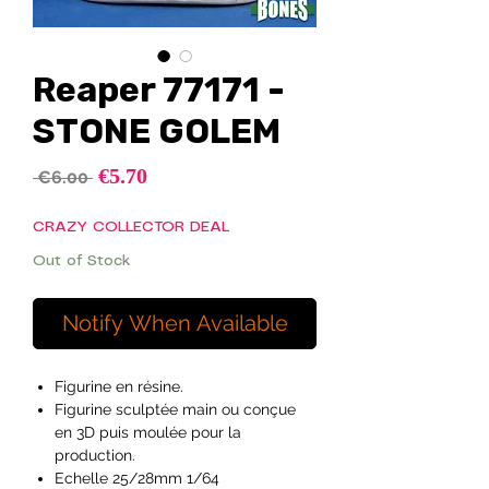
Reaper 77171 -
STONE GOLEM
Sale
€5.70
Regular
 €6.00 
Price
Price
CRAZY COLLECTOR DEAL
Out of Stock
Notify When Available
Figurine en résine.
Figurine sculptée main ou conçue
en 3D puis moulée pour la
production.
Echelle 25/28mm 1/64