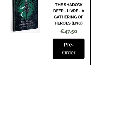
THE SHADOW
DEEP - LIVRE - A
GATHERING OF
HEROES (ENG)
Price
€47.50
Pre-
Order