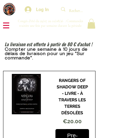
Log In
Congés d'été du 29/07 au 10/08/26 : Commandes
traitées une fois par semaine durant la période.
La livraison est offerte à partir de 80 € d'achat !
Compter une semaine à 10 jours de
délais de livraison pour un
jeu "Sur
commande".
RANGERS OF
SHADOW DEEP
- LIVRE - À
TRAVERS LES
TERRES
DÉSOLÉES
Price
€20.00
Pre-