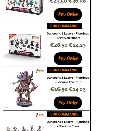
Regular Price
Sale Price
€43.50
€36.98
Pre-Order
SUR COMMANDE
Dungeons & Lasers - Figurines
- Dwarven Miners
Regular Price
Sale Price
€28.50
€24.23
Pre-Order
SUR COMMANDE
Dungeons & Lasers - Figurines
- Gervase The Ettin
Regular Price
Sale Price
€16.50
€14.03
Pre-Order
SUR COMMANDE
Dungeons & Lasers - Figurines
- Skeleton Crew