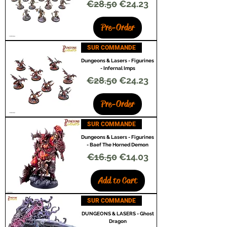
Regular Price
Sale Price
€28.50
€24.23
Pre-Order
SUR COMMANDE
Dungeons & Lasers - Figurines
- Infernal Imps
Regular Price
Sale Price
€28.50
€24.23
Pre-Order
SUR COMMANDE
Dungeons & Lasers - Figurines
- Baef The Horned Demon
Regular Price
Sale Price
€16.50
€14.03
Add to Cart
SUR COMMANDE
DUNGEONS & LASERS - Ghost
Dragon