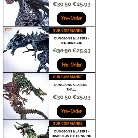
Regular Price
Sale Price
€30.50
€25.93
Pre-Order
SUR COMMANDE
DUNGEONS & LASERS -
XENODRAGON
Regular Price
Sale Price
€30.50
€25.93
Pre-Order
SUR COMMANDE
DUNGEONS & LASERS -
THALL
Regular Price
Sale Price
€30.50
€25.93
Pre-Order
SUR COMMANDE
DUNGEONS & LASERS -
DRACULUS THE CUNNING