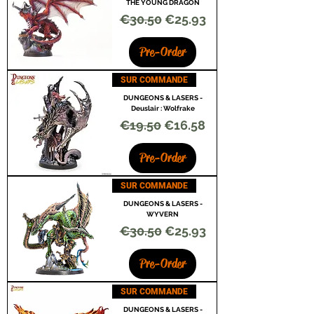
THE YOUNG DRAGON
Regular Price
Sale Price
€30.50
€25.93
Pre-Order
SUR COMMANDE
DUNGEONS & LASERS -
Deuslair : Wolfrake
Regular Price
Sale Price
€19.50
€16.58
Pre-Order
SUR COMMANDE
DUNGEONS & LASERS -
WYVERN
Regular Price
Sale Price
€30.50
€25.93
Pre-Order
SUR COMMANDE
DUNGEONS & LASERS -