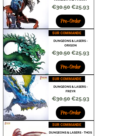
Regular Price
Sale Price
€30.50
€25.93
Pre-Order
SUR COMMANDE
DUNGEONS & LASERS -
ORIGON
Regular Price
Sale Price
€30.50
€25.93
Pre-Order
SUR COMMANDE
DUNGEONS & LASERS -
FREYR
Regular Price
Sale Price
€30.50
€25.93
Pre-Order
SUR COMMANDE
DUNGEONS & LASERS - THOS