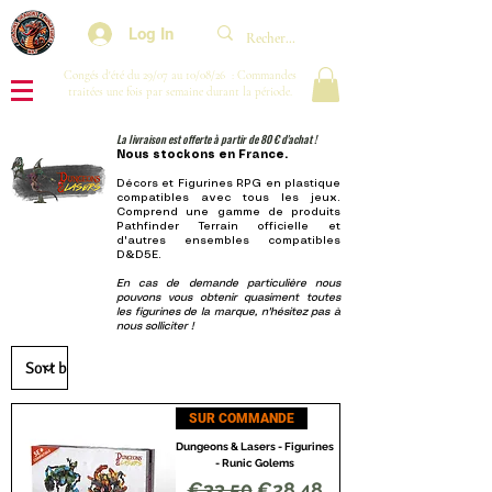
Log In
Congés d'été du 29/07 au 10/08/26 : Commandes
traitées une fois par semaine durant la période.
La livraison est offerte à partir de 80 € d'achat !
Nous stockons en France.
Décors et Figurines
RPG en plastique
compatibles avec tous les jeux.
Comprend une gamme de produits
Pathfinder Terrain officielle et
d'autres ensembles compatibles
D&D5E.
En cas de demande particulière nous
pouvons vous obtenir quasiment toutes
les figurines de la marque, n'hésitez pas à
nous solliciter !
SUR COMMANDE
Dungeons & Lasers - Figurines
- Runic Golems
Regular Price
Sale Price
€33.50
€28.48