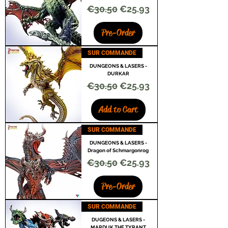
Regular Price
Sale Price
€30.50
€25.93
Pre-Order
SUR COMMANDE
DUNGEONS & LASERS -
DURKAR
Regular Price
Sale Price
€30.50
€25.93
Add to Cart
SUR COMMANDE
DUNGEONS & LASERS -
Dragon of Schmargonrog
Regular Price
Sale Price
€30.50
€25.93
Pre-Order
SUR COMMANDE
DUGEONS & LASERS -
MARDUK THE TYRANT