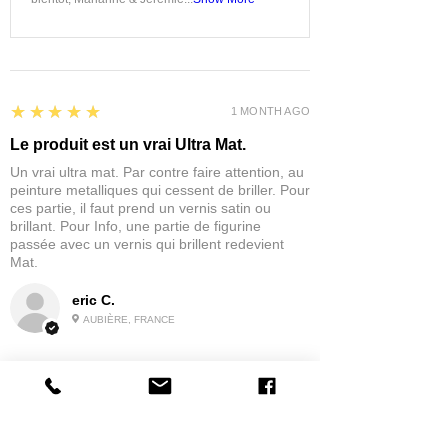
5
★★★★★
1 MONTH AGO
Le produit est un vrai Ultra Mat.
Un vrai ultra mat. Par contre faire attention, au
peinture metalliques qui cessent de briller. Pour
ces partie, il faut prend un vernis satin ou
brillant. Pour Info, une partie de figurine
passée avec un vernis qui brillent redevient
Mat.
eric C.
AUBIÈRE, FRANCE
5
★★★★★
1 MONTH AGO
tres bonne