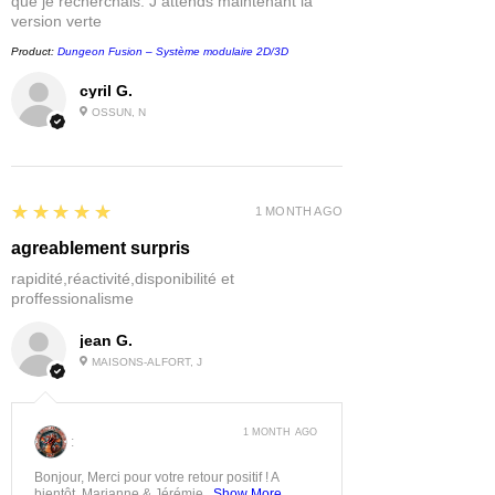
que je recherchais. J attends maintenant la
version verte
Product:
Dungeon Fusion – Système modulaire 2D/3D
cyril G.
OSSUN, N
5
★★★★★
1 MONTH AGO
agreablement surpris
rapidité,réactivité,disponibilité et
proffessionalisme
jean G.
MAISONS-ALFORT, J
1 MONTH AGO
:
Bonjour, Merci pour votre retour positif ! A
bientôt, Marianne & Jérémie...
Show More