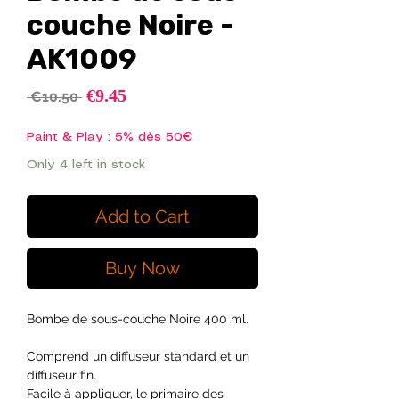
couche Noire -
AK1009
Sale
€9.45
Regular
 €10.50 
Price
Price
Paint & Play : 5% dès 50€
Only 4 left in stock
Add to Cart
Buy Now
Bombe de sous-couche Noire 400 ml.
Comprend un diffuseur standard et un
diffuseur fin.
Facile à appliquer, le primaire des