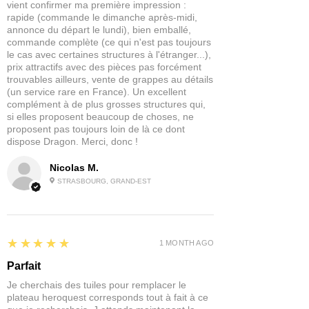
vient confirmer ma première impression :
pour obtenir un bon mélange.
rapide (commande le dimanche après-midi,
annonce du départ le lundi), bien emballé,
commande complète (ce qui n'est pas toujours
le cas avec certaines structures à l'étranger...),
prix attractifs avec des pièces pas forcément
trouvables ailleurs, vente de grappes au détails
(un service rare en France). Un excellent
complément à de plus grosses structures qui,
si elles proposent beaucoup de choses, ne
proposent pas toujours loin de là ce dont
dispose Dragon. Merci, donc !
Nicolas M.
STRASBOURG, GRAND-EST
5
★★★★★
1 MONTH AGO
Parfait
Je cherchais des tuiles pour remplacer le
plateau heroquest corresponds tout à fait à ce