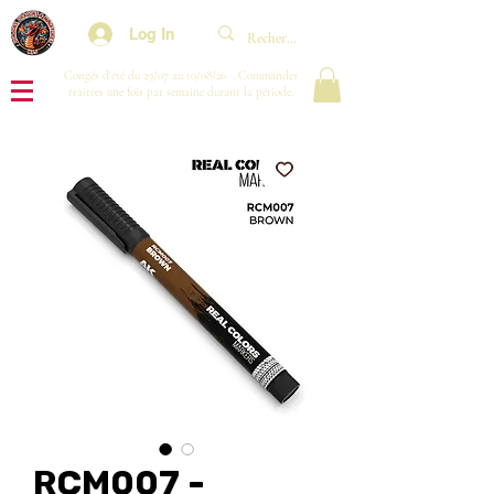
Log In
Congés d'été du 29/07 au 10/08/26 : Commandes
traitées une fois par semaine durant la période.
RCM007 -