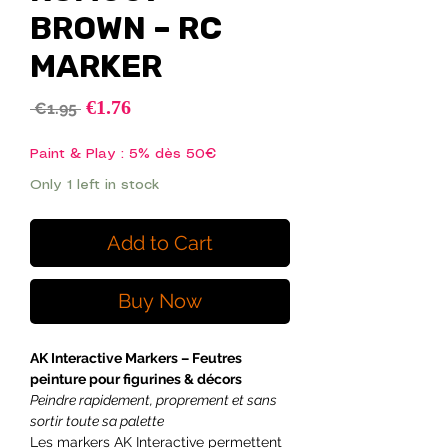
BROWN – RC
MARKER
Sale
€1.76
Regular
 €1.95 
Price
Price
Paint & Play : 5% dès 50€
Only 1 left in stock
Add to Cart
Buy Now
AK Interactive Markers – Feutres
peinture pour figurines & décors
Peindre rapidement, proprement et sans
sortir toute sa palette
Les markers AK Interactive permettent