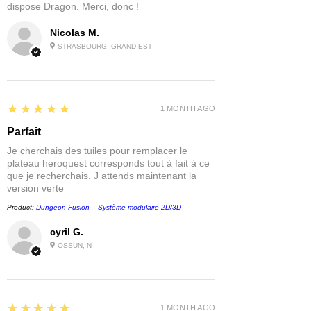
dispose Dragon. Merci, donc !
Nicolas M.
STRASBOURG, GRAND-EST
5
★★★★★
1 MONTH AGO
Parfait
Je cherchais des tuiles pour remplacer le
plateau heroquest corresponds tout à fait à ce
que je recherchais. J attends maintenant la
version verte
Product:
Dungeon Fusion – Système modulaire 2D/3D
cyril G.
OSSUN, N
5
★★★★★
1 MONTH AGO