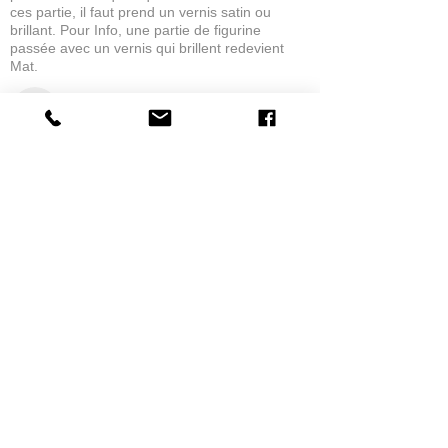
ces partie, il faut prend un vernis satin ou
brillant. Pour Info, une partie de figurine
passée avec un vernis qui brillent redevient
Mat.
eric C.
AUBIÈRE, FRANCE
5
★★★★★
1 MONTH AGO
tres bonne
la possibilité de commander a la grappe
Product:
Grappe - WARGAME ATLANTIC - Foot Knights (1150-
1320)
jean G.
MAISONS-ALFORT, J