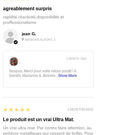
agreablement surpris
rapidité,réactivité,disponibilité et
proffessionalisme
jean G.
MAISONS-ALFORT, J
1 MONTH AGO
:
Bonjour, Merci pour votre retour positif ! A
bientôt, Marianne & Jérémie...
Show More
5
★★★★★
2 MONTHS AGO
Le produit est un vrai Ultra Mat.
Un vrai ultra mat. Par contre faire attention, au
peinture metalliques qui cessent de briller. Pour