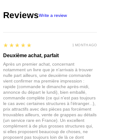
des figurines de jeu que sur des décors,
Application : Pointe feutre haute
ombrages naturels.
lining et corrections.
accessoires ou éléments de soclage.
précision
Reviews
Playmarkers
La sélection Dragon Miniature se
Write a review
Peinture acrylique couvrante plus
concentre volontairement sur les
précise.
couleurs les plus utiles afin d’éviter les
Parfait pour les détails, finitions, lining
doublons inutiles et proposer une
et corrections.
gamme réellement efficace au
5
★★★★★
RC Markers
1 MONTH AGO
quotidien.
Markers techniques orientés aplats
Deuxième achat, parfait
propres, décors et surfaces larges.
Après un premier achat, concernant
Très utiles pour le terrain, les éléments
notamment un livre que je n'arrivais à trouver
architecturaux et certains accessoires.
nulle part ailleurs, une deuxième commande
vient confirmer ma première impression :
rapide (commande le dimanche après-midi,
annonce du départ le lundi), bien emballé,
commande complète (ce qui n'est pas toujours
le cas avec certaines structures à l'étranger...),
prix attractifs avec des pièces pas forcément
trouvables ailleurs, vente de grappes au détails
(un service rare en France). Un excellent
complément à de plus grosses structures qui,
si elles proposent beaucoup de choses, ne
proposent pas toujours loin de là ce dont