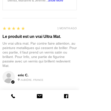
bientôt, Marianne & Jérémie...
Show More
5
★★★★★
1 MONTH AGO
Le produit est un vrai Ultra Mat.
Un vrai ultra mat. Par contre faire attention, au
peinture metalliques qui cessent de briller. Pour
ces partie, il faut prend un vernis satin ou
brillant. Pour Info, une partie de figurine
passée avec un vernis qui brillent redevient
Mat.
eric C.
AUBIÈRE, FRANCE
5
★★★★★
1 MONTH AGO
tres bonne