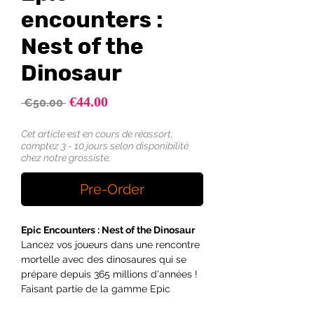
encounters :
Nest of the
Dinosaur
Sale
€44.00
Regular
 €50.00 
Price
Price
Cet article est en cours de réassort,
comptez 3 - 10 jours selon disponibilité
chez notre grossiste.
Pre-Order
Epic Encounters : Nest of the Dinosaur
Lancez vos joueurs dans une rencontre
mortelle avec des dinosaures qui se
prépare depuis 365 millions d'années !
Faisant partie de la gamme Epic
Encounters, cette boîte de boss