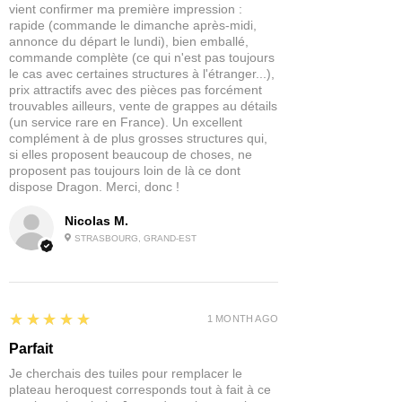
vient confirmer ma première impression :
plus grande adulation est réservée aux
rapide (commande le dimanche après-midi,
énormes carnivores dont les pieds
annonce du départ le lundi), bien emballé,
puissants ont secoué la terre dans le
commande complète (ce qui n'est pas toujours
le cas avec certaines structures à l'étranger...),
passé. Dans la plupart des endroits,
prix attractifs avec des pièces pas forcément
ces bêtes ont été consignées dans les
trouvables ailleurs, vente de grappes au détails
livres d'histoire. Pas ici. Les dinosaures
(un service rare en France). Un excellent
rôdent toujours sur ces terres. Et –
complément à de plus grosses structures qui,
grâce à ses deux têtes monstrueuses –
si elles proposent beaucoup de choses, ne
ce dinosaure est encore plus mortel
proposent pas toujours loin de là ce dont
dispose Dragon. Merci, donc !
que les autres.
Que le dinosaure à deux têtes soit une
Nicolas M.
créature de rêve née des terreurs
STRASBOURG, GRAND-EST
nocturnes, une bête dotée d'un pouvoir
psychique, un étrange mutant ou autre
chose, cela dépend entièrement du
maître du jeu.
5
★★★★★
1 MONTH AGO
Vivrez-vous pour raconter cette histoire
Parfait
de péril jurassique ? Ou finir par dîner pour
Je cherchais des tuiles pour remplacer le
un dinosaure meurtrier ?
plateau heroquest corresponds tout à fait à ce