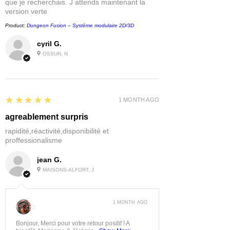
que je recherchais. J attends maintenant la
version verte
Product:
Dungeon Fusion – Système modulaire 2D/3D
cyril G.
OSSUN, N
5
★★★★★
1 MONTH AGO
agreablement surpris
rapidité,réactivité,disponibilité et
proffessionalisme
jean G.
MAISONS-ALFORT, J
1 MONTH AGO
:
Bonjour, Merci pour votre retour positif ! A