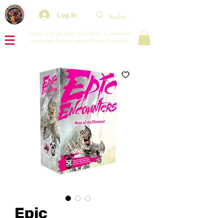
Log In
Congés d'été du 29/07 au 10/08/26 : Commandes
traitées une fois par semaine durant la période.
Epic