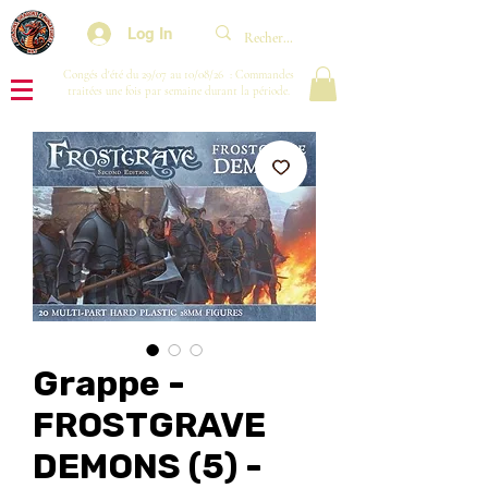
Log In
Congés d'été du 29/07 au 10/08/26 : Commandes
traitées une fois par semaine durant la période.
Grappe -
FROSTGRAVE
DEMONS (5) -