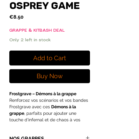
OSPREY GAME
Price
€8.50
GRAPPE & KITBASH DEAL
Only 2 left in stock
Add to Cart
Buy Now
Frostgrave – Démons à la grappe
Renforcez vos scénarios et vos bandes
Frostgrave avec ces
Démons à la
grappe
, parfaits pour ajouter une
touche d’infernal et de chaos à vos
parties. Bestiaux, déformés et
imprégnés d’une énergie surnaturelle,
NOS GRAPPES