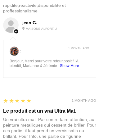
rapidité,réactivité,disponibilité et
proffessionalisme
jean G.
MAISONS-ALFORT, J
1 MONTH AGO
:
Bonjour, Merci pour votre retour positif ! A
bientôt, Marianne & Jérémie...
Show More
5
★★★★★
1 MONTH AGO
Le produit est un vrai Ultra Mat.
Un vrai ultra mat. Par contre faire attention, au
peinture metalliques qui cessent de briller. Pour
ces partie, il faut prend un vernis satin ou
brillant. Pour Info, une partie de figurine