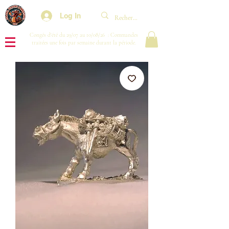
Log In
Congés d'été du 29/07 au 10/08/26 : Commandes
traitées une fois par semaine durant la période.