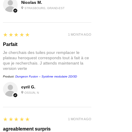
Nicolas M.
STRASBOURG, GRAND-EST
5
★★★★★
1 MONTH AGO
Parfait
Je cherchais des tuiles pour remplacer le
plateau heroquest corresponds tout à fait à ce
que je recherchais. J attends maintenant la
version verte
Product:
Dungeon Fusion – Système modulaire 2D/3D
cyril G.
OSSUN, N
5
★★★★★
1 MONTH AGO
agreablement surpris