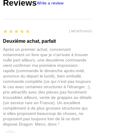
Reviews
Write a review
5
★★★★★
1 MONTH AGO
Deuxième achat, parfait
Après un premier achat, concernant
notamment un livre que je n'arrivais à trouver
nulle part ailleurs, une deuxième commande
vient confirmer ma première impression :
rapide (commande le dimanche après-midi,
annonce du départ le lundi), bien emballé,
commande complète (ce qui n'est pas toujours
le cas avec certaines structures à l'étranger...),
prix attractifs avec des pièces pas forcément
trouvables ailleurs, vente de grappes au détails
(un service rare en France). Un excellent
complément à de plus grosses structures qui,
si elles proposent beaucoup de choses, ne
proposent pas toujours loin de là ce dont
dispose Dragon. Merci, donc !