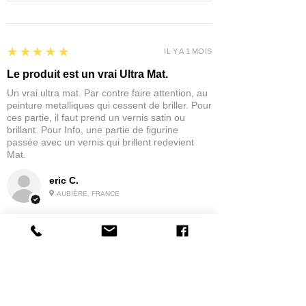
5
★★★★★
IL Y A 1 MOIS
Le produit est un vrai Ultra Mat.
Un vrai ultra mat. Par contre faire attention, au
peinture metalliques qui cessent de briller. Pour
ces partie, il faut prend un vernis satin ou
brillant. Pour Info, une partie de figurine
passée avec un vernis qui brillent redevient
Mat.
eric C.
AUBIÈRE, FRANCE
5
★★★★★
IL Y A 1 MOIS
tres bonne
la possibilité de commander a la grappe