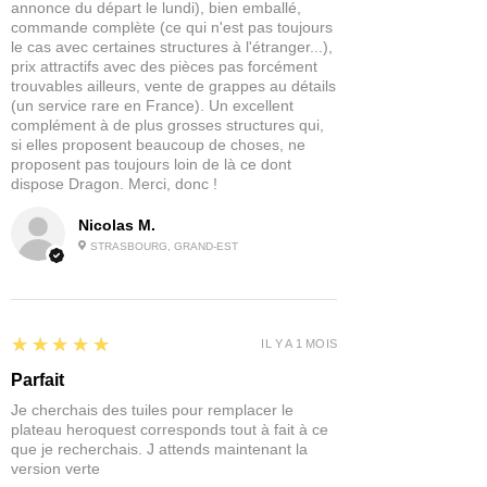
annonce du départ le lundi), bien emballé,
afin de trouver avec vous la solution la
commande complète (ce qui n'est pas toujours
plus adaptée.
le cas avec certaines structures à l'étranger...),
prix attractifs avec des pièces pas forcément
En bref :
trouvables ailleurs, vente de grappes au détails
Disponibilité : réassort rapide
(un service rare en France). Un excellent
complément à de plus grosses structures qui,
Expédition estimée : 5–10 jours
si elles proposent beaucoup de choses, ne
Selon stock fournisseur : 3–20 jours
proposent pas toujours loin de là ce dont
Avantage pour vous : permet de
dispose Dragon. Merci, donc !
vous proposer la gamme complète
au meilleur prix !
Nicolas M.
STRASBOURG, GRAND-EST
5
★★★★★
IL Y A 1 MOIS
Parfait
Je cherchais des tuiles pour remplacer le
plateau heroquest corresponds tout à fait à ce
que je recherchais. J attends maintenant la
version verte