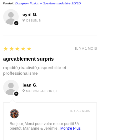
Produit:
Dungeon Fusion – Système modulaire 2D/3D
cyril G.
OSSUN, N
5
★★★★★
IL Y A 1 MOIS
agreablement surpris
rapidité,réactivité,disponibilité et
proffessionalisme
jean G.
MAISONS-ALFORT, J
IL Y A 1 MOIS
:
Bonjour, Merci pour votre retour positif ! A
bientôt, Marianne & Jérémie...
Montre Plus