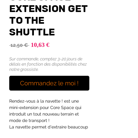
EXTENSION GET
TO THE
SHUTTLE
Prix
10,63 €
Prix
 12,50 € 
promotionnel
original
Sur commande, comptez 3-20 jours de
délais en fonction des disponibilités chez
notre grossiste.
Commandez le moi !
Rendez-vous à la navette ! est une
mini-extension pour Core Space qui
introduit un tout nouveau terrain et
mode de transport !
La navette permet d'extraire beaucoup
plus facilement votre équipage d'un