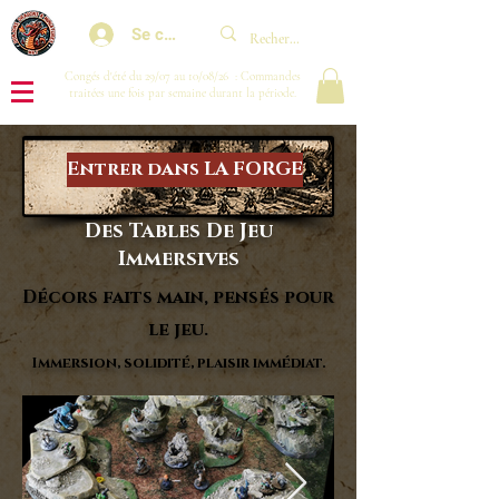
Se connecter
Congés d'été du 29/07 au 10/08/26 : Commandes
traitées une fois par semaine durant la période.
Entrer dans LA FORGE
Des Tables De Jeu
Immersives
Décors faits main, pensés pour
le jeu.
Immersion, solidité, plaisir immédiat.