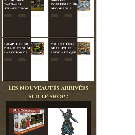
Villagers 2 :
Dans les
Wargames
coulisses d’un
Atlantic donne
décor pour
enfin une vie
Rôle N Play
civile à nos
univers Fantasy
Compte rendu
Mon matériel
du montage de
de peinture
la station de
perso – Ce que
peinture Green
j’utilise
Stuff World.
vraiment sur
mes figurines
et mes décors.
Les nouveautés arrivées
sur le shop :
SUR COMMANDE