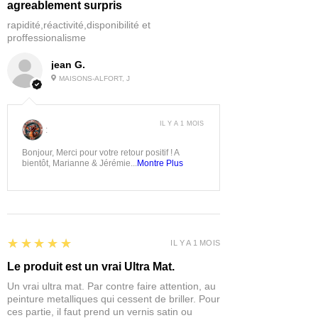
agreablement surpris
rapidité,réactivité,disponibilité et
proffessionalisme
jean G.
MAISONS-ALFORT, J
IL Y A 1 MOIS
:
Bonjour, Merci pour votre retour positif ! A
bientôt, Marianne & Jérémie...
Montre Plus
5
★★★★★
IL Y A 1 MOIS
Le produit est un vrai Ultra Mat.
Un vrai ultra mat. Par contre faire attention, au
peinture metalliques qui cessent de briller. Pour
ces partie, il faut prend un vernis satin ou