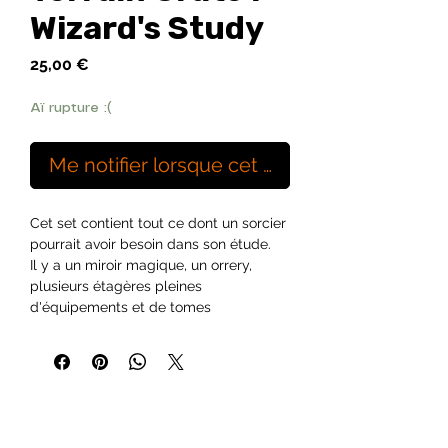
Wizard's Study
Prix
25,00 €
Aï rupture :(
Me notifier lorsque cet article est disponibl
Cet set contient tout ce dont un sorcier
pourrait avoir besoin dans son étude.
Il y a un miroir magique, un orrery,
plusieurs étagères pleines
d'équipements et de tomes
alchimiques, et même un hibou de
compagnie !
Contenu :
2x Bibliothèques Marron