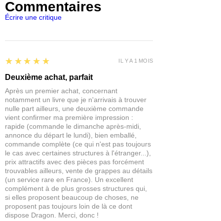
Commentaires
2x armoires marron
2x coins de bibliothèque marron
Écrire une critique
2x demi-bibliothèques marron
2x Bougeoirs Marron
2x piles de livres marron
1x parchemin marron
5
★★★★★
IL Y A 1 MOIS
1x ensemble de bougies marron
1x ensemble de potions marron
Deuxième achat, parfait
1x échelle marron
Après un premier achat, concernant
1x bureau marron
notamment un livre que je n'arrivais à trouver
1x chaise confortable marron
nulle part ailleurs, une deuxième commande
1x miroir marron
vient confirmer ma première impression :
rapide (commande le dimanche après-midi,
1x Planisphère Brun
annonce du départ le lundi), bien emballé,
1x chouette brune sur perchoir
commande complète (ce qui n'est pas toujours
1x Bassin de voyance marron
le cas avec certaines structures à l'étranger...),
prix attractifs avec des pièces pas forcément
NB : les décor sont fournis non peints
trouvables ailleurs, vente de grappes au détails
et un assemblage pourra être
(un service rare en France). Un excellent
complément à de plus grosses structures qui,
nécessaire.
si elles proposent beaucoup de choses, ne
proposent pas toujours loin de là ce dont
dispose Dragon. Merci, donc !