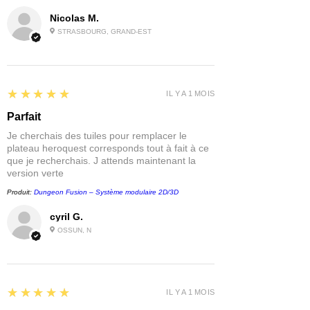
Nicolas M.
STRASBOURG, GRAND-EST
5
★★★★★
IL Y A 1 MOIS
Parfait
Je cherchais des tuiles pour remplacer le
plateau heroquest corresponds tout à fait à ce
que je recherchais. J attends maintenant la
version verte
Produit:
Dungeon Fusion – Système modulaire 2D/3D
cyril G.
OSSUN, N
5
★★★★★
IL Y A 1 MOIS