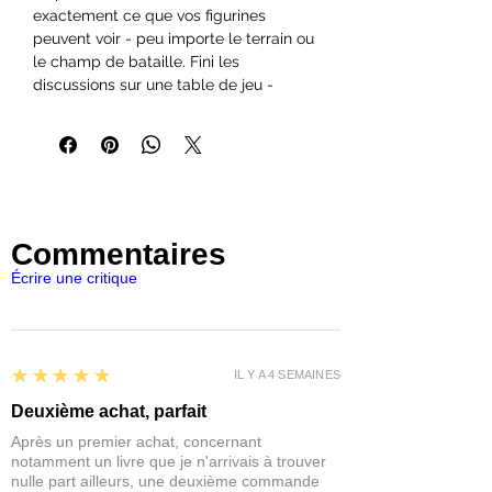
exactement ce que vos figurines
peuvent voir - peu importe le terrain ou
le champ de bataille. Fini les
discussions sur une table de jeu -
pointez et tirez avec précision !
3 piles incluses
Retirer la bande de sécurité pour
l'activer
Plus de discussions stériles pendant
Commentaires
les parties !
Écrire une critique
5
★★★★★
IL Y A 4 SEMAINES
Deuxième achat, parfait
Après un premier achat, concernant
notamment un livre que je n'arrivais à trouver
nulle part ailleurs, une deuxième commande