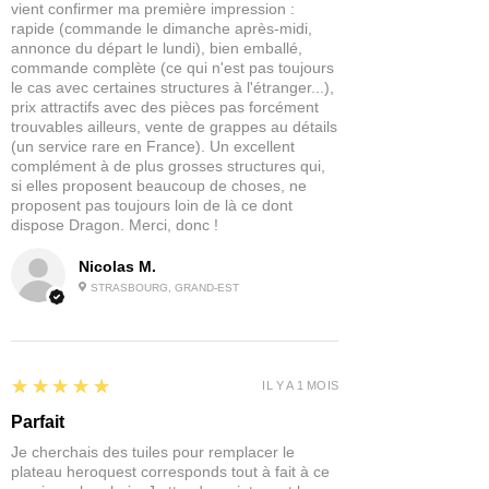
vient confirmer ma première impression :
rapide (commande le dimanche après-midi,
annonce du départ le lundi), bien emballé,
commande complète (ce qui n'est pas toujours
le cas avec certaines structures à l'étranger...),
prix attractifs avec des pièces pas forcément
trouvables ailleurs, vente de grappes au détails
(un service rare en France). Un excellent
complément à de plus grosses structures qui,
si elles proposent beaucoup de choses, ne
proposent pas toujours loin de là ce dont
dispose Dragon. Merci, donc !
Nicolas M.
STRASBOURG, GRAND-EST
5
★★★★★
IL Y A 1 MOIS
Parfait
Je cherchais des tuiles pour remplacer le
plateau heroquest corresponds tout à fait à ce