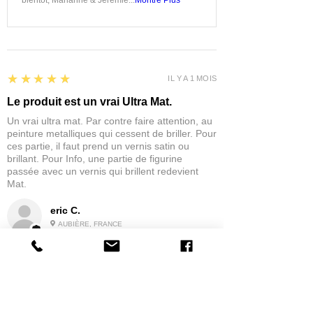
bientôt, Marianne & Jérémie...
Montre Plus
5
★★★★★
IL Y A 1 MOIS
Le produit est un vrai Ultra Mat.
Un vrai ultra mat. Par contre faire attention, au
peinture metalliques qui cessent de briller. Pour
ces partie, il faut prend un vernis satin ou
brillant. Pour Info, une partie de figurine
passée avec un vernis qui brillent redevient
Mat.
eric C.
AUBIÈRE, FRANCE
5
★★★★★
IL Y A 1 MOIS
tres bonne