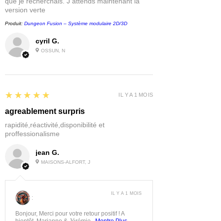
que je recherchais. J attends maintenant la
version verte
Produit:
Dungeon Fusion – Système modulaire 2D/3D
cyril G.
OSSUN, N
5
★★★★★
IL Y A 1 MOIS
agreablement surpris
rapidité,réactivité,disponibilité et
proffessionalisme
jean G.
MAISONS-ALFORT, J
IL Y A 1 MOIS
:
Bonjour, Merci pour votre retour positif ! A