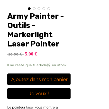
Army Painter -
Outils -
Markerlight
Laser Pointer
Prix
5,00 €
Prix
 10,00 € 
promotionnel
original
Il ne reste que 3 article(s) en stock
Ajoutez dans mon panier
Je veux !
Le pointeur laser vous montrera