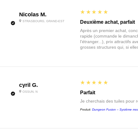
5
★★★★★
Nicolas M.
STRASBOURG, GRAND-EST
Deuxième achat, parfait
Après un premier achat, conce
rapide (commande le dimanche
l'étranger...), prix attractif
grosses structures qui, si el
5
★★★★★
cyril G.
OSSUN, N
Parfait
Je cherchais des tuiles pour 
Produit:
Dungeon Fusion – Système mod