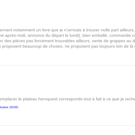
rnant notamment un livre que je n'arrivais à trouver nulle part aille
 après-midi, annonce du départ le lundi), bien emballé, commande comp
s avec des pièces pas forcément trouvables ailleurs, vente de grappes au
les proposent beaucoup de choses, ne proposent pas toujours loin de là
remplacer le plateau heroquest corresponds tout à fait à ce que je reche
ulaire 2D/3D