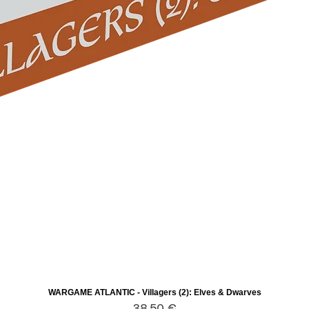
WARGAME ATLANTIC - Villagers (2): Elves & Dwarves
Aperçu rapide
Prix
38,50 €