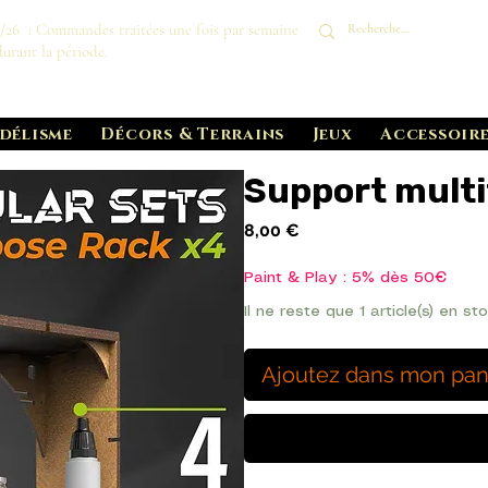
8/26 : Commandes traitées une fois par semaine
durant la période.
délisme
Décors & Terrains
Jeux
Accessoire
Support multi
Prix
8,00 €
Paint & Play : 5% dès 50€
Il ne reste que 1 article(s) en st
Ajoutez dans mon pan