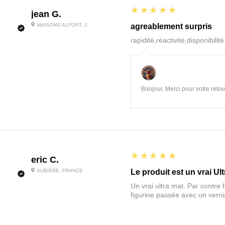
5
★★★★★
jean G.
MAISONS-ALFORT, J
agreablement surpris
rapidité,réactivité,disponibilit
:
Bonjour, Merci pour votre retour
5
★★★★★
eric C.
AUBIÈRE, FRANCE
Le produit est un vrai Ult
Un vrai ultra mat. Par contre f
figurine passée avec un vernis