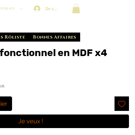
Se connecter
EUR (€)
s Rôliste
Bonnes Affaires
fonctionnel en MDF x4
ock
ier
Je veux !