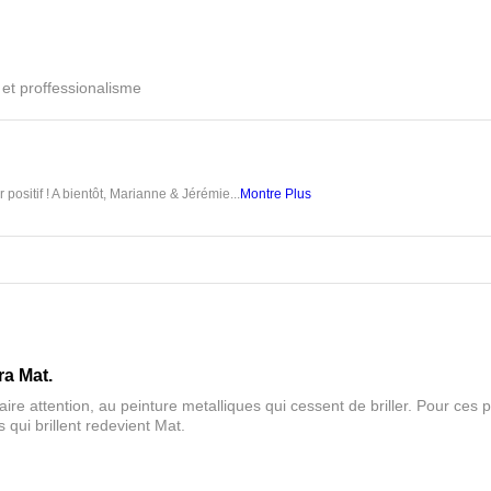
é et proffessionalisme
 positif ! A bientôt, Marianne & Jérémie...
Montre Plus
ra Mat.
aire attention, au peinture metalliques qui cessent de briller. Pour ces pa
 qui brillent redevient Mat.