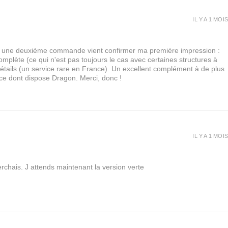
IL Y A 1 MOIS
urs, une deuxième commande vient confirmer ma première impression :
lète (ce qui n'est pas toujours le cas avec certaines structures à
 détails (un service rare en France). Un excellent complément à de plus
 ce dont dispose Dragon. Merci, donc !
IL Y A 1 MOIS
rchais. J attends maintenant la version verte