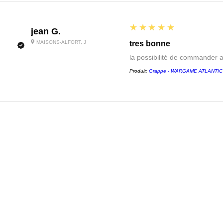
5
★★★★★
jean G.
MAISONS-ALFORT, J
tres bonne
la possibilité de commander 
Produit:
Grappe - WARGAME ATLANTIC - 