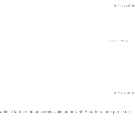
IL Y A 1 MOIS
IL Y A 1 MOIS
IL Y A 1 MOIS
rtie, il faut prend un vernis satin ou brillant. Pour Info, une partie de