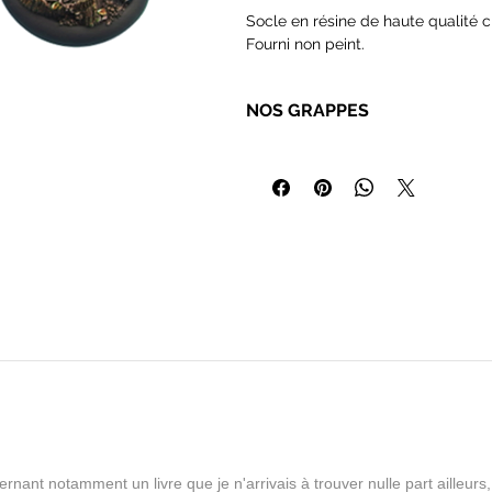
Socle en résine de haute qualité c
Fourni non peint.
NOS GRAPPES
•Les figurines et accessoires 
faudra disposer d'outils de mo
colles etc. Nous proposons to
disponibles pour vous conseiller
•Nos grappes sont livrées sans
vos commandes selon nos dispo
•Le contenu des grappes peut v
d'armes, bras, têtes en plus.
•Nous sommes toujours prêts à 
rnant notamment un livre que je n'arrivais à trouver nulle part aille