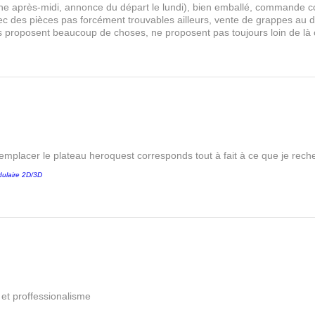
 après-midi, annonce du départ le lundi), bien emballé, commande comp
s avec des pièces pas forcément trouvables ailleurs, vente de grappes au
les proposent beaucoup de choses, ne proposent pas toujours loin de là
remplacer le plateau heroquest corresponds tout à fait à ce que je reche
ulaire 2D/3D
é et proffessionalisme