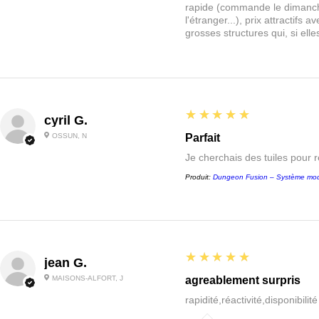
rapide (commande le dimanche
l'étranger...), prix attractif
grosses structures qui, si el
5
★★★★★
cyril G.
OSSUN, N
Parfait
Je cherchais des tuiles pour 
Produit:
Dungeon Fusion – Système mod
5
★★★★★
jean G.
MAISONS-ALFORT, J
agreablement surpris
rapidité,réactivité,disponibilit