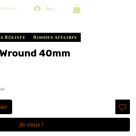
Se connecter
EUR (€)
s Rôliste
Bonnes Affaires
, Wround 40mm
ock
ier
Je veux !