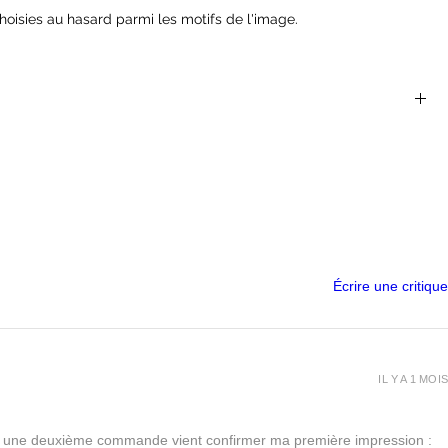
hoisies au hasard parmi les motifs de l'image.
vendus en grappe nécessitent souvent de l'assemblage, il vous
délisme comme des pinces coupantes, cutter de précision, limes,
us ces accessoires dans notre boutique et nous sommes
 par téléphone, mail, chat...
 socles cependant nous nous laissons la liberté d'en ajouter dans
nibilités.
arier légèrement, nous ajoutons parfois quelques options
Écrire une critique
créer une grappe sur demande, il suffit de nous contacter.
IL Y A 1 MOIS
urs, une deuxième commande vient confirmer ma première impression :