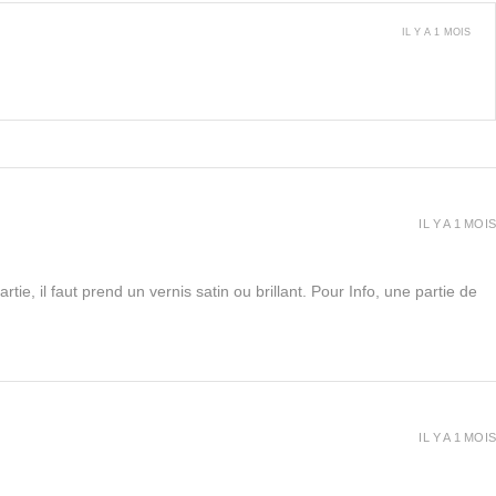
IL Y A 1 MOIS
IL Y A 1 MOIS
rtie, il faut prend un vernis satin ou brillant. Pour Info, une partie de
IL Y A 1 MOIS