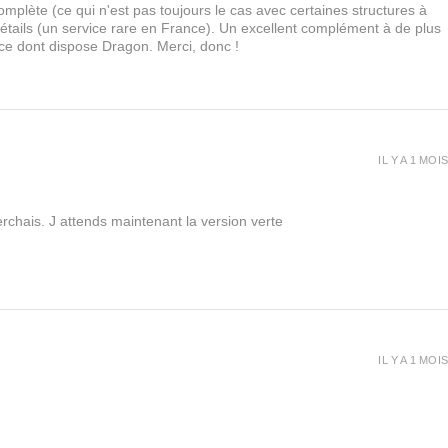
lète (ce qui n'est pas toujours le cas avec certaines structures à
 détails (un service rare en France). Un excellent complément à de plus
 ce dont dispose Dragon. Merci, donc !
IL Y A 1 MOIS
rchais. J attends maintenant la version verte
IL Y A 1 MOIS