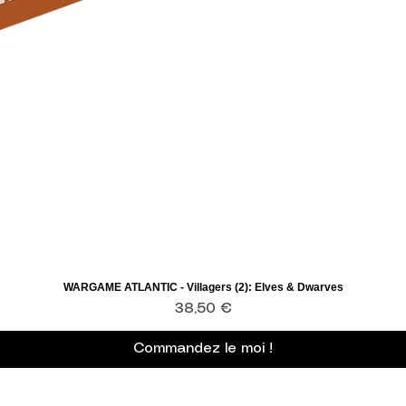
WARGAME ATLANTIC - Villagers (2): Elves & Dwarves
Aperçu rapide
Prix
38,50 €
Commandez le moi !