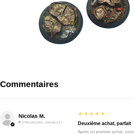
Commentaires
5
★★★★★
Nicolas M.
STRASBOURG, GRAND-EST
Deuxième achat, parfait
Après un premier achat, conce