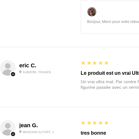
:
Bonjour, Merci pour votre retour
5
★★★★★
eric C.
AUBIÈRE, FRANCE
Le produit est un vrai Ult
Un vrai ultra mat. Par contre f
figurine passée avec un vernis
5
★★★★★
jean G.
MAISONS-ALFORT, J
tres bonne