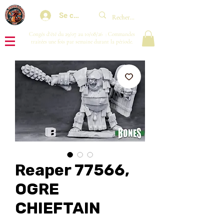
Se connecter
Congés d'été du 29/07 au 10/08/26 : Commandes
traitées une fois par semaine durant la période.
Reaper 77566,
OGRE
CHIEFTAIN