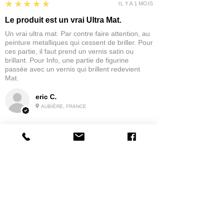
5
★★★★★
IL Y A 1 MOIS
Le produit est un vrai Ultra Mat.
Un vrai ultra mat. Par contre faire attention, au
peinture metalliques qui cessent de briller. Pour
ces partie, il faut prend un vernis satin ou
brillant. Pour Info, une partie de figurine
passée avec un vernis qui brillent redevient
Mat.
eric C.
AUBIÈRE, FRANCE
5
★★★★★
IL Y A 1 MOIS
tres bonne
la possibilité de commander a la grappe
Produit:
Grappe - WARGAME ATLANTIC - Foot Knights (1150-
1320)
jean G.