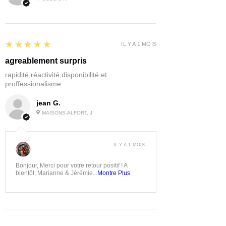
5
★★★★★
IL Y A 1 MOIS
agreablement surpris
rapidité,réactivité,disponibilité et
proffessionalisme
jean G.
MAISONS-ALFORT, J
IL Y A 1 MOIS
:
Bonjour, Merci pour votre retour positif ! A
bientôt, Marianne & Jérémie...
Montre Plus