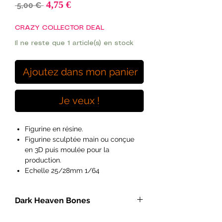
Prix
4,75 €
Prix
 5,00 € 
promotionnel
original
CRAZY COLLECTOR DEAL
Il ne reste que 1 article(s) en stock
Ajoutez dans mon panier
Je veux !
Figurine en résine.
Figurine sculptée main ou conçue
en 3D puis moulée pour la
production.
Echelle 25/28mm 1/64
Ideal pour les peintres débutants à
exérimentés et les hobyistes.
Dark Heaven Bones
Figurines vendues non peintes et
pouvant necessitées de
- Miniatures heroic fantasy à l'échelle