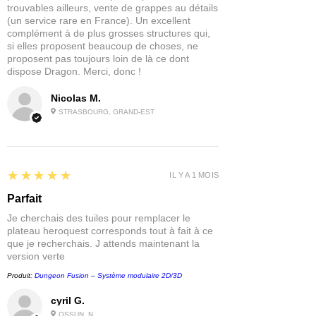
trouvables ailleurs, vente de grappes au détails
(un service rare en France). Un excellent
complément à de plus grosses structures qui,
si elles proposent beaucoup de choses, ne
proposent pas toujours loin de là ce dont
dispose Dragon. Merci, donc !
Nicolas M.
STRASBOURG, GRAND-EST
5
★★★★★
IL Y A 1 MOIS
Parfait
Je cherchais des tuiles pour remplacer le
plateau heroquest corresponds tout à fait à ce
que je recherchais. J attends maintenant la
version verte
Produit:
Dungeon Fusion – Système modulaire 2D/3D
cyril G.
OSSUN, N