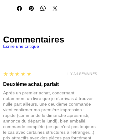
l'assemblage.
de 25 mm
Les figurines Reaper Miniatures sont
- Bases intégrales
parfaites pour les jeux de rôles et de
- Modèles en polymère non peints
plateaux du type Pathfinder,
- Durable et prêt à peindre dès la sortie
Dungeons and Dragons, Dragon
de l'emballage
Age, Castles and Crusades,
Commentaires
Hackmaster, Frostgrave, Savage
Écrire une critique
Worlds, Ranger Of The Shadow
Deep...
IMPORTANT : Nos figurines ne sont
pas des jouets et ne conviennent
pas à un enfant de moins de 14 ans.
5
★★★★★
IL Y A 4 SEMAINES
Deuxième achat, parfait
Après un premier achat, concernant
notamment un livre que je n'arrivais à trouver
nulle part ailleurs, une deuxième commande
vient confirmer ma première impression :
rapide (commande le dimanche après-midi,
annonce du départ le lundi), bien emballé,
commande complète (ce qui n'est pas toujours
le cas avec certaines structures à l'étranger...),
prix attractifs avec des pièces pas forcément