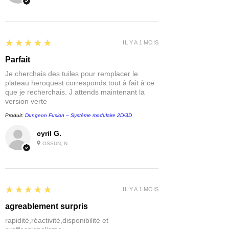
5
★★★★★
IL Y A 1 MOIS
Parfait
Je cherchais des tuiles pour remplacer le
plateau heroquest corresponds tout à fait à ce
que je recherchais. J attends maintenant la
version verte
Produit:
Dungeon Fusion – Système modulaire 2D/3D
cyril G.
OSSUN, N
5
★★★★★
IL Y A 1 MOIS
agreablement surpris
rapidité,réactivité,disponibilité et