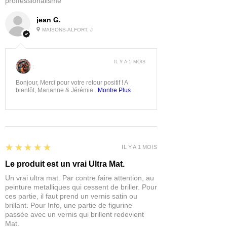
proffessionalisme
jean G.
MAISONS-ALFORT, J
IL Y A 1 MOIS
:
Bonjour, Merci pour votre retour positif ! A
bientôt, Marianne & Jérémie...
Montre Plus
5
★★★★★
IL Y A 1 MOIS
Le produit est un vrai Ultra Mat.
Un vrai ultra mat. Par contre faire attention, au
peinture metalliques qui cessent de briller. Pour
ces partie, il faut prend un vernis satin ou
brillant. Pour Info, une partie de figurine
passée avec un vernis qui brillent redevient
Mat.