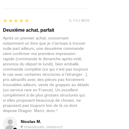
pas à un enfant de moins de 14 ans.
ligne Dark Heaven a produit plus de 1 300
miniatures fantastiques conçues et
fabriquées par les meilleurs sculpteurs de
5
★★★★★
IL Y A 1 MOIS
miniatures au monde.
Deuxième achat, parfait
Après un premier achat, concernant
notamment un livre que je n'arrivais à trouver
nulle part ailleurs, une deuxième commande
vient confirmer ma première impression :
rapide (commande le dimanche après-midi,
annonce du départ le lundi), bien emballé,
commande complète (ce qui n'est pas toujours
le cas avec certaines structures à l'étranger...),
prix attractifs avec des pièces pas forcément
trouvables ailleurs, vente de grappes au détails
(un service rare en France). Un excellent
complément à de plus grosses structures qui,
si elles proposent beaucoup de choses, ne
proposent pas toujours loin de là ce dont
dispose Dragon. Merci, donc !
Nicolas M.
STRASBOURG, GRAND-EST