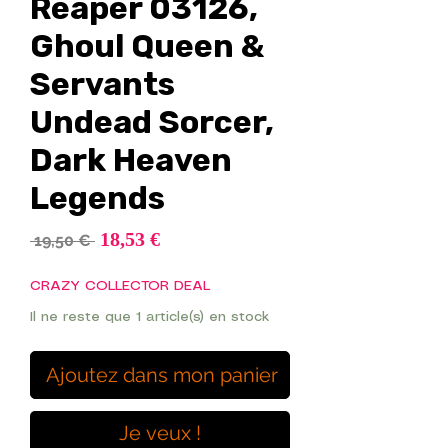
Reaper 03126,
Ghoul Queen &
Servants
Undead Sorcer,
Dark Heaven
Legends
Prix
18,53 €
Prix
 19,50 € 
promotionnel
original
CRAZY COLLECTOR DEAL
Il ne reste que 1 article(s) en stock
Ajoutez dans mon panier
Je veux !