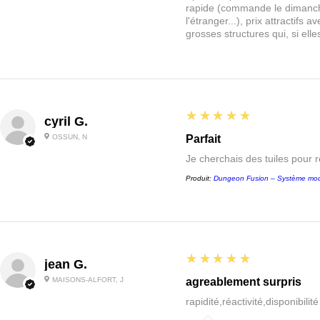
rapide (commande le dimanche
l'étranger...), prix attractif
grosses structures qui, si el
5
★★★★★
cyril G.
OSSUN, N
Parfait
Je cherchais des tuiles pour 
Produit:
Dungeon Fusion – Système mod
5
★★★★★
jean G.
MAISONS-ALFORT, J
agreablement surpris
rapidité,réactivité,disponibilit