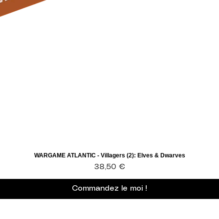
WARGAME ATLANTIC - Villagers (2): Elves & Dwarves
Aperçu rapide
Prix
38,50 €
Commandez le moi !