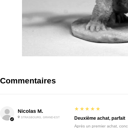
Commentaires
5
★★★★★
Nicolas M.
STRASBOURG, GRAND-EST
Deuxième achat, parfait
Après un premier achat, conce