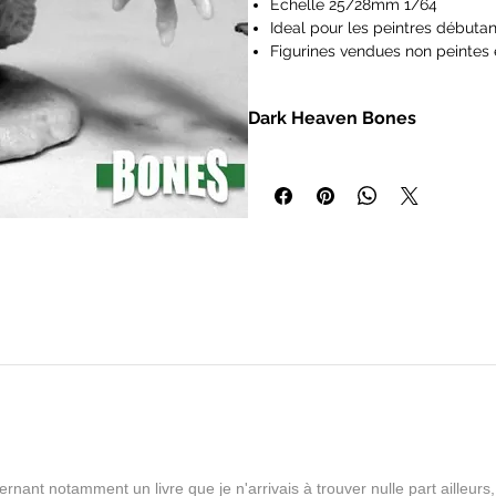
Echelle 25/28mm 1/64
Ideal pour les peintres débutan
Figurines vendues non peintes 
Les figurines Reaper Miniatures
type Pathfinder, Dungeons and
Dark Heaven Bones
Frostgrave, Savage Worlds, Ra
IMPORTANT : Nos figurines ne s
- Miniatures heroic fantasy à l'éc
de 14 ans.
- Bases intégrales
- Modèles en polymère non peint
- Durable et prêt à peindre dès la
rnant notamment un livre que je n'arrivais à trouver nulle part aille