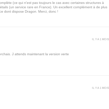
lète (ce qui n'est pas toujours le cas avec certaines structures à
 détails (un service rare en France). Un excellent complément à de plus
 ce dont dispose Dragon. Merci, donc !
IL Y A 1 MOIS
rchais. J attends maintenant la version verte
IL Y A 1 MOIS