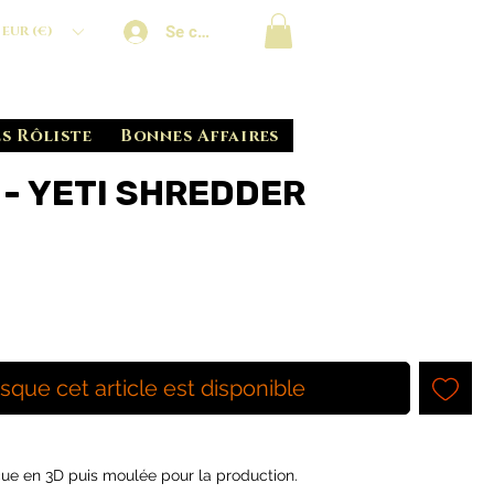
Se connecter
EUR (€)
s Rôliste
Bonnes Affaires
 - YETI SHREDDER
rsque cet article est disponible
ue en 3D puis moulée pour la production.