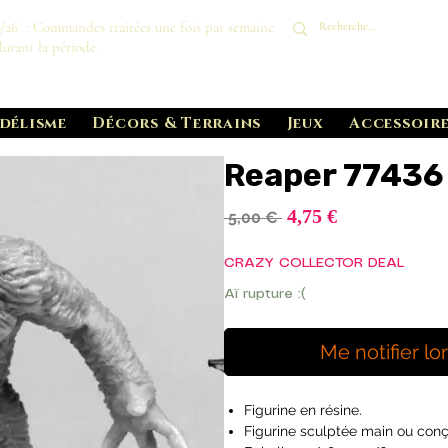
8/26 : Commandes traitées une fois par semaine
durant la période.
délisme
Décors & Terrains
Jeux
Accessoire
Reaper 77436
Prix
4,75 €
Prix
 5,00 € 
promotionnel
original
CRAZY COLLECTOR DEAL
Aï rupture :(
Me notifier lo
Figurine en résine.
Figurine sculptée main ou conç