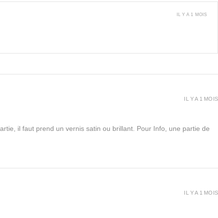
IL Y A 1 MOIS
IL Y A 1 MOIS
rtie, il faut prend un vernis satin ou brillant. Pour Info, une partie de
IL Y A 1 MOIS