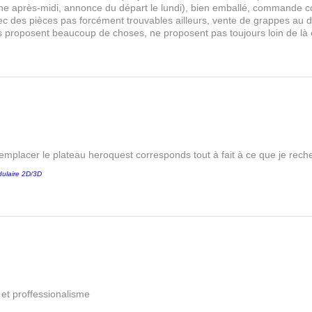
 après-midi, annonce du départ le lundi), bien emballé, commande comp
s avec des pièces pas forcément trouvables ailleurs, vente de grappes au
les proposent beaucoup de choses, ne proposent pas toujours loin de là
remplacer le plateau heroquest corresponds tout à fait à ce que je reche
ulaire 2D/3D
é et proffessionalisme