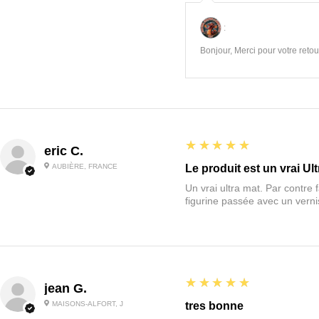
:
Bonjour, Merci pour votre retour
5
★★★★★
eric C.
AUBIÈRE, FRANCE
Le produit est un vrai Ult
Un vrai ultra mat. Par contre f
figurine passée avec un vernis
5
★★★★★
jean G.
MAISONS-ALFORT, J
tres bonne