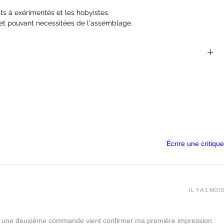
ts à exérimentés et les hobyistes.
et pouvant necessitées de l'assemblage.
 sont parfaites pour les jeux de rôles et de plateaux du
 Dragons, Dragon Age, Castles and Crusades, Hackmaster,
nger Of The Shadow Deep...
ont pas des jouets et ne conviennent pas à un enfant de moins
helle de 25 mm
s
 sortie de l'emballage
Écrire une critique
IL Y A 1 MOIS
urs, une deuxième commande vient confirmer ma première impression :