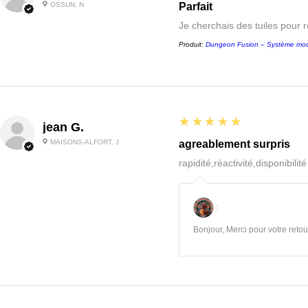
OSSUN, N
Parfait
Je cherchais des tuiles pour 
Produit:
Dungeon Fusion – Système mod
5
★★★★★
jean G.
MAISONS-ALFORT, J
agreablement surpris
rapidité,réactivité,disponibilit
:
Bonjour, Merci pour votre retour