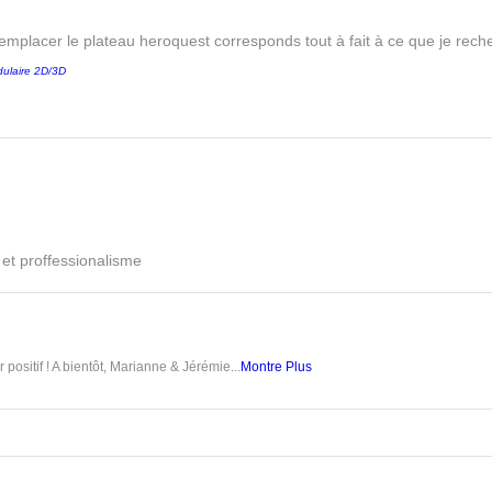
remplacer le plateau heroquest corresponds tout à fait à ce que je reche
ulaire 2D/3D
é et proffessionalisme
 positif ! A bientôt, Marianne & Jérémie...
Montre Plus