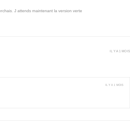
rchais. J attends maintenant la version verte
IL Y A 1 MOIS
IL Y A 1 MOIS