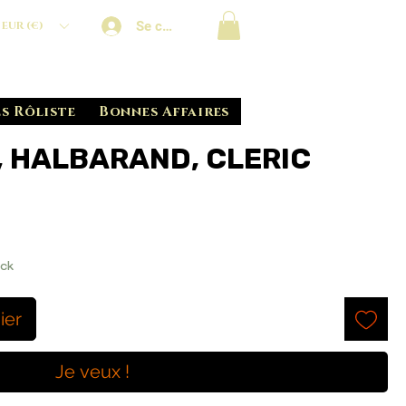
Se connecter
EUR (€)
s Rôliste
Bonnes Affaires
, HALBARAND, CLERIC
ock
ier
Je veux !