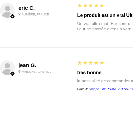
5
★★★★★
eric C.
AUBIÈRE, FRANCE
Le produit est un vrai Ult
Un vrai ultra mat. Par contre f
figurine passée avec un vernis
5
★★★★★
jean G.
MAISONS-ALFORT, J
tres bonne
la possibilité de commander 
Produit:
Grappe - WARGAME ATLANTIC - 