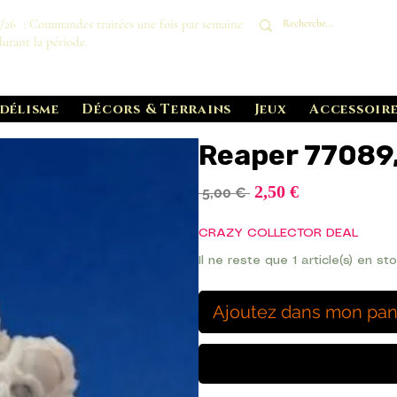
8/26 : Commandes traitées une fois par semaine
durant la période.
délisme
Décors & Terrains
Jeux
Accessoire
Reaper 77089
Prix
2,50 €
Prix
 5,00 € 
promotionnel
original
CRAZY COLLECTOR DEAL
Il ne reste que 1 article(s) en st
Ajoutez dans mon pan