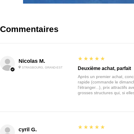
Commentaires
5
★★★★★
Nicolas M.
STRASBOURG, GRAND-EST
Deuxième achat, parfait
Après un premier achat, conce
rapide (commande le dimanche
l'étranger...), prix attractif
grosses structures qui, si el
5
★★★★★
cyril G.