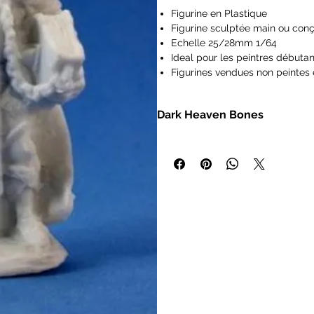
Figurine en Plastique
Figurine sculptée main ou conç
Echelle 25/28mm 1/64
Ideal pour les peintres débutan
Figurines vendues non peintes 
Les figurines Reaper Miniatures
type Pathfinder, Dungeons and
Dark Heaven Bones
Frostgrave, Savage Worlds, Ra
IMPORTANT : Nos figurines ne s
- Miniatures heroic fantasy à l'éc
de 14 ans.
- Bases intégrales
- Modèles en polymère non peint
- Durable et prêt à peindre dès la