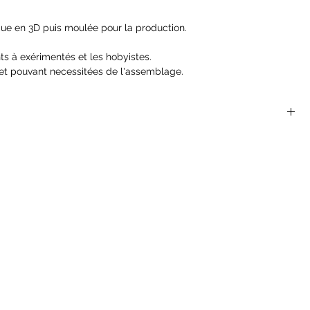
ue en 3D puis moulée pour la production.
ts à exérimentés et les hobyistes.
et pouvant necessitées de l'assemblage.
 sont parfaites pour les jeux de rôles et de plateaux du
 Dragons, Dragon Age, Castles and Crusades, Hackmaster,
nger Of The Shadow Deep...
ont pas des jouets et ne conviennent pas à un enfant de moins
helle de 25 mm
s
 sortie de l'emballage