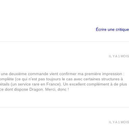
Écrire une critique
IL Y A 1 MOIS
urs, une deuxième commande vient confirmer ma première impression :
lète (ce qui n'est pas toujours le cas avec certaines structures à
 détails (un service rare en France). Un excellent complément à de plus
 ce dont dispose Dragon. Merci, donc !
IL Y A 1 MOIS