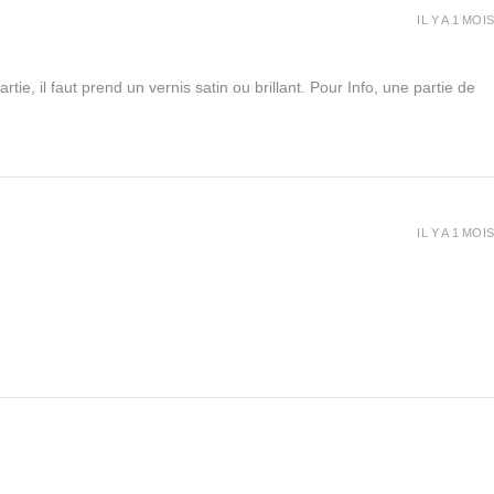
IL Y A 1 MOIS
rtie, il faut prend un vernis satin ou brillant. Pour Info, une partie de
IL Y A 1 MOIS