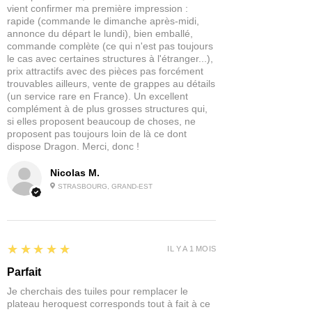
vient confirmer ma première impression :
rapide (commande le dimanche après-midi,
annonce du départ le lundi), bien emballé,
commande complète (ce qui n'est pas toujours
le cas avec certaines structures à l'étranger...),
prix attractifs avec des pièces pas forcément
trouvables ailleurs, vente de grappes au détails
(un service rare en France). Un excellent
complément à de plus grosses structures qui,
si elles proposent beaucoup de choses, ne
proposent pas toujours loin de là ce dont
dispose Dragon. Merci, donc !
Nicolas M.
STRASBOURG, GRAND-EST
5
★★★★★
IL Y A 1 MOIS
Parfait
Je cherchais des tuiles pour remplacer le
plateau heroquest corresponds tout à fait à ce