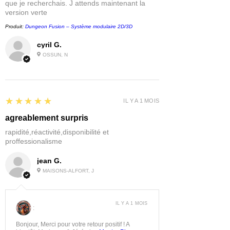
que je recherchais. J attends maintenant la
version verte
Produit:
Dungeon Fusion – Système modulaire 2D/3D
cyril G.
OSSUN, N
5
★★★★★
IL Y A 1 MOIS
agreablement surpris
rapidité,réactivité,disponibilité et
proffessionalisme
jean G.
MAISONS-ALFORT, J
IL Y A 1 MOIS
:
Bonjour, Merci pour votre retour positif ! A