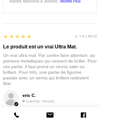
bientôt, Marianne & Jérémie...
Montre Plus
5
★★★★★
IL Y A 1 MOIS
Le produit est un vrai Ultra Mat.
Un vrai ultra mat. Par contre faire attention, au
peinture metalliques qui cessent de briller. Pour
ces partie, il faut prend un vernis satin ou
brillant. Pour Info, une partie de figurine
passée avec un vernis qui brillent redevient
Mat.
eric C.
AUBIÈRE, FRANCE
5
★★★★★
IL Y A 1 MOIS
tres bonne