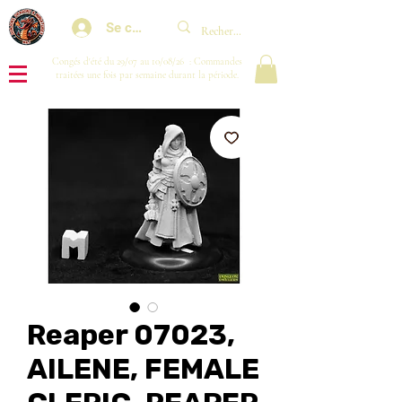
Se connecter
Congés d'été du 29/07 au 10/08/26 : Commandes
traitées une fois par semaine durant la période.
Reaper 07023,
AILENE, FEMALE