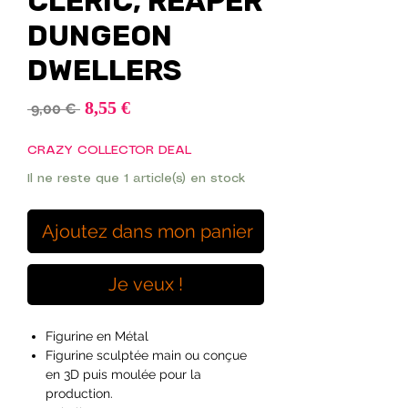
CLERIC, REAPER
DUNGEON
DWELLERS
Prix
8,55 €
Prix
 9,00 € 
promotionnel
original
CRAZY COLLECTOR DEAL
Il ne reste que 1 article(s) en stock
Ajoutez dans mon panier
Je veux !
Figurine en Métal
Figurine sculptée main ou conçue
en 3D puis moulée pour la
production.