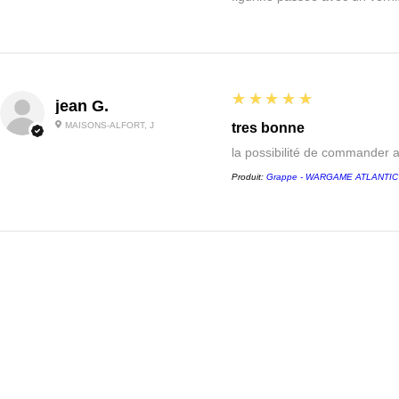
5
★★★★★
jean G.
MAISONS-ALFORT, J
tres bonne
la possibilité de commander 
Produit:
Grappe - WARGAME ATLANTIC - 