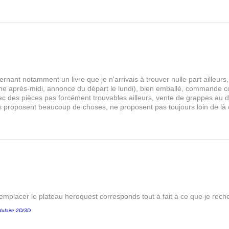
rnant notamment un livre que je n'arrivais à trouver nulle part aille
 après-midi, annonce du départ le lundi), bien emballé, commande comp
s avec des pièces pas forcément trouvables ailleurs, vente de grappes au
les proposent beaucoup de choses, ne proposent pas toujours loin de là
remplacer le plateau heroquest corresponds tout à fait à ce que je reche
ulaire 2D/3D