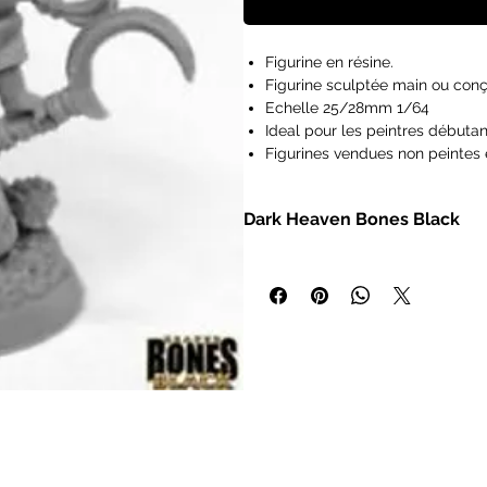
Figurine en résine.
Figurine sculptée main ou conç
Echelle 25/28mm 1/64
Ideal pour les peintres débutan
Figurines vendues non peintes 
Les figurines Reaper Miniatures
type Pathfinder, Dungeons and
Dark Heaven Bones Black
Frostgrave, Savage Worlds, Ra
IMPORTANT : Nos figurines ne s
- Miniatures héroic fantasy à l'éc
de 14 ans.
- Bases intégrales
- Modèles polymères non peints
- Gris foncé pour un apprêt plus f
- Durable et prêt à peindre dès la