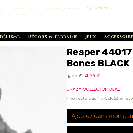
8/26 : Commandes traitées une fois par semaine
durant la période.
délisme
Décors & Terrains
Jeux
Accessoire
Reaper 44017
Bones BLACK
Prix
4,75 €
Prix
 5,00 € 
promotionnel
original
CRAZY COLLECTOR DEAL
Il ne reste que 1 article(s) en st
Ajoutez dans mon pan