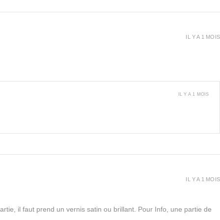
IL Y A 1 MOIS
IL Y A 1 MOIS
IL Y A 1 MOIS
rtie, il faut prend un vernis satin ou brillant. Pour Info, une partie de