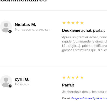
5
★★★★★
Nicolas M.
STRASBOURG, GRAND-EST
Deuxième achat, parfait
Après un premier achat, conce
rapide (commande le dimanche
l'étranger...), prix attractif
grosses structures qui, si el
5
★★★★★
cyril G.
OSSUN, N
Parfait
Je cherchais des tuiles pour 
Produit:
Dungeon Fusion – Système mod