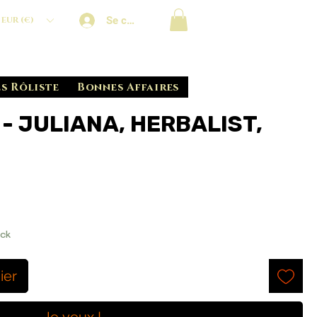
Se connecter
EUR (€)
s Rôliste
Bonnes Affaires
 - JULIANA, HERBALIST,
ock
ier