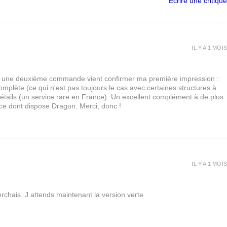
Écrire une critique
IL Y A 1 MOIS
urs, une deuxième commande vient confirmer ma première impression :
lète (ce qui n'est pas toujours le cas avec certaines structures à
 détails (un service rare en France). Un excellent complément à de plus
 ce dont dispose Dragon. Merci, donc !
IL Y A 1 MOIS
rchais. J attends maintenant la version verte