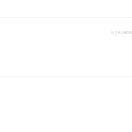
IL Y A 1 MOIS