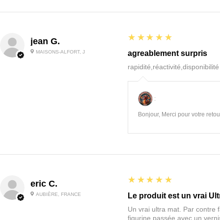
5
★★★★★
jean G.
MAISONS-ALFORT, J
agreablement surpris
rapidité,réactivité,disponibilit
:
Bonjour, Merci pour votre retour
5
★★★★★
eric C.
AUBIÈRE, FRANCE
Le produit est un vrai Ult
Un vrai ultra mat. Par contre f
figurine passée avec un vernis