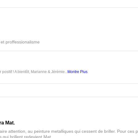
é et proffessionalisme
 positif ! A bientôt, Marianne & Jérémie...
Montre Plus
ra Mat.
aire attention, au peinture metalliques qui cessent de briller. Pour ces pa
 qui brillent redevient Mat.