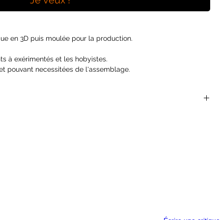
Je veux !
ue en 3D puis moulée pour la production.
ts à exérimentés et les hobyistes.
et pouvant necessitées de l'assemblage.
 sont parfaites pour les jeux de rôles et de plateaux du
 Dragons, Dragon Age, Castles and Crusades, Hackmaster,
nger Of The Shadow Deep...
ont pas des jouets et ne conviennent pas à un enfant de moins
helle de 25 mm
acile
 sortie de l'emballage