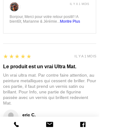
IL Y A 1 MOIS
:
Bonjour, Merci pour votre retour positif ! A
bientôt, Marianne & Jérémie...
Montre Plus
5
★★★★★
IL Y A 1 MOIS
Le produit est un vrai Ultra Mat.
Un vrai ultra mat. Par contre faire attention, au
peinture metalliques qui cessent de briller. Pour
ces partie, il faut prend un vernis satin ou
brillant. Pour Info, une partie de figurine
passée avec un vernis qui brillent redevient
Mat.
eric C.
AUBIÈRE, FRANCE