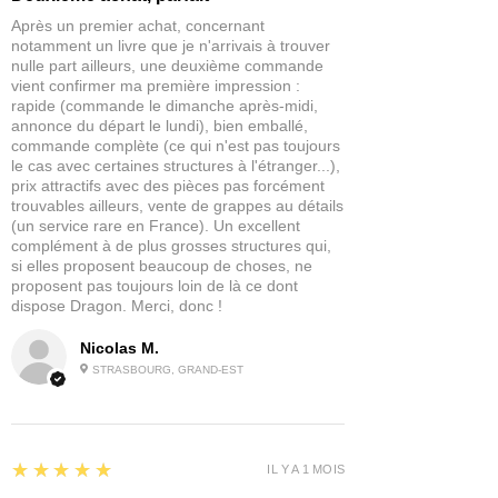
pas des jouets et ne conviennent
pas à un enfant de moins de 14 ans.
Après un premier achat, concernant
notamment un livre que je n'arrivais à trouver
nulle part ailleurs, une deuxième commande
vient confirmer ma première impression :
rapide (commande le dimanche après-midi,
annonce du départ le lundi), bien emballé,
commande complète (ce qui n'est pas toujours
le cas avec certaines structures à l'étranger...),
prix attractifs avec des pièces pas forcément
trouvables ailleurs, vente de grappes au détails
(un service rare en France). Un excellent
complément à de plus grosses structures qui,
si elles proposent beaucoup de choses, ne
proposent pas toujours loin de là ce dont
dispose Dragon. Merci, donc !
Nicolas M.
STRASBOURG, GRAND-EST
5
★★★★★
IL Y A 1 MOIS