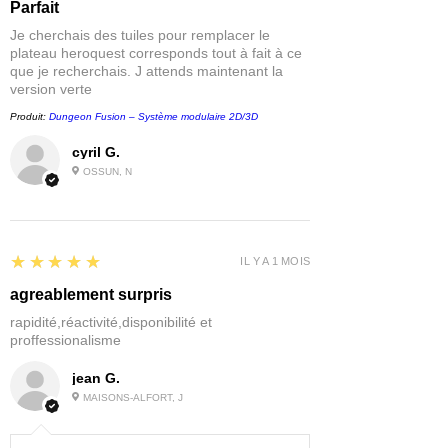
Parfait
Je cherchais des tuiles pour remplacer le
plateau heroquest corresponds tout à fait à ce
que je recherchais. J attends maintenant la
version verte
Produit:
Dungeon Fusion – Système modulaire 2D/3D
cyril G.
OSSUN, N
5
★★★★★
IL Y A 1 MOIS
agreablement surpris
rapidité,réactivité,disponibilité et
proffessionalisme
jean G.
MAISONS-ALFORT, J