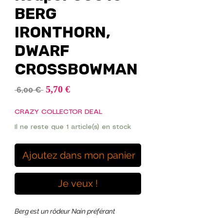
BERG
IRONTHORN,
DWARF
CROSSBOWMAN
Prix
5,70 €
Prix
 6,00 € 
promotionnel
original
CRAZY COLLECTOR DEAL
Il ne reste que 1 article(s) en stock
Ajoutez dans mon panier
Je veux !
Berg est un rôdeur Nain préférant