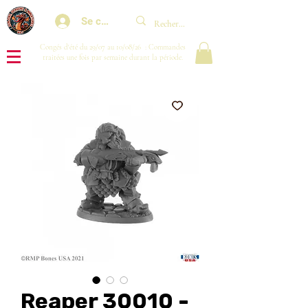
Se connecter
Congés d'été du 29/07 au 10/08/26 : Commandes
traitées une fois par semaine durant la période.
Reaper 30010 -