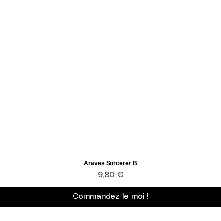
Araves Sorcerer B
Aperçu rapide
Prix
9,80 €
Commandez le moi !