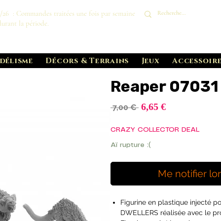
8/26 : Commandes traitées une fois par semaine
durant la période.
délisme
Décors & Terrains
Jeux
Accessoire
Reaper 07031
Prix
6,65 €
Prix
 7,00 € 
promotionnel
original
CRAZY COLLECTOR DEAL
Aï rupture :(
Me notifier lo
Figurine en plastique injecté
DWELLERS réalisée avec le p