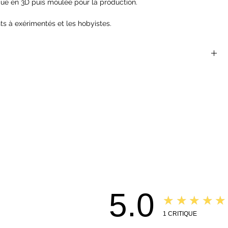
ue en 3D puis moulée pour la production.
ts à exérimentés et les hobyistes.
et pouvant necessitées de l'assemblage.
 sont parfaites pour les jeux de rôles et de plateaux du
 Dragons, Dragon Age, Castles and Crusades, Hackmaster,
nger Of The Shadow Deep...
helle de 25 mm
ont pas des jouets et ne conviennent pas à un enfant de moins
s pouvant nécessiter un assemblage
ges et de monstres pour les rôlistes fantastiques, les peintres de
e où les héros étaient des héros, les méchants étaient des méchants
plorés.
5.0
★★★★★
1
CRITIQUE