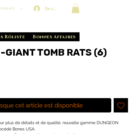
Se connecter
EUR (€)
s Rôliste
Bonnes Affaires
 -GIANT TOMB RATS (6)
rsque cet article est disponible
 pour plus de détails et de qualité, nouvelle gamme DUNGEON
rocédé Bones USA.