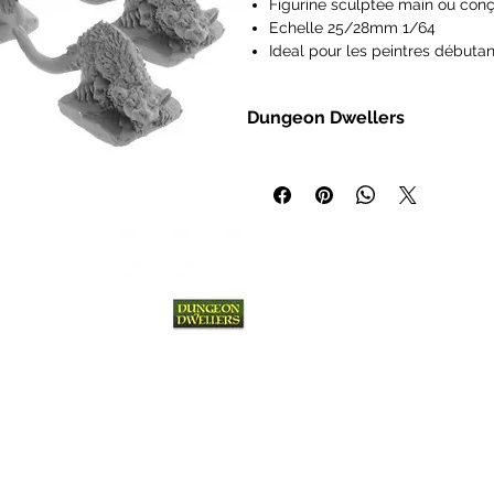
Figurine sculptée main ou conç
Echelle 25/28mm 1/64
Ideal pour les peintres débutan
Figurines vendues non peintes 
Les figurines Reaper Miniatures
Dungeon Dwellers
type Pathfinder, Dungeons and
Frostgrave, Savage Worlds, Ra
- Miniatures heroic fantasy à l'éc
IMPORTANT : Nos figurines ne s
- Modèles en plastique non peint
de 14 ans.
- Sélection croissante de personna
figurines et les wargamers
Un souvenir d'une époque plus simpl
et les donjons étaient censés être ex