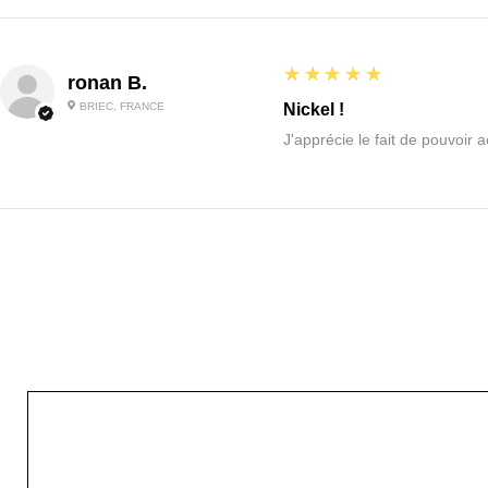
5
★★★★★
ronan B.
BRIEC, FRANCE
Nickel !
J'apprécie le fait de pouvoir 