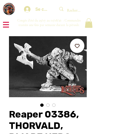
Se connecter
Congés d'été du 29/07 au 10/08/26 : Commandes
traitées une fois par semaine durant la période.
Reaper 03386,
THORVALD,