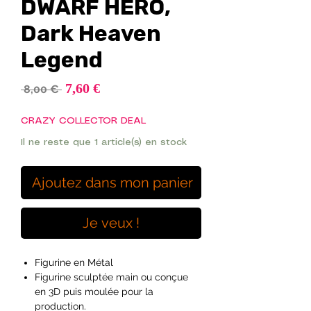
DWARF HERO,
Dark Heaven
Legend
Prix
7,60 €
Prix
 8,00 € 
promotionnel
original
CRAZY COLLECTOR DEAL
Il ne reste que 1 article(s) en stock
Ajoutez dans mon panier
Je veux !
Figurine en Métal
Figurine sculptée main ou conçue
en 3D puis moulée pour la
production.