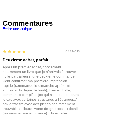
une campagne de fantasy, à un JDR
des scénarios sombres ou spirituels.
gothique ou à un village déchu, sa
Lieu idéal pour quêtes
: abri
construction simple et ses textures
d’ermite, relique sacrée, cachette ou
réalistes offrent un décor évocateur
Commentaires
repaire de cultistes.
rempli d’atmosphère.
Intégration modulable
: à placer
Écrire une critique
dans des hameaux, cimetières ou
1 décor en plastique rigide à
villages sinistrés.
assembler (2 grappes)
Compatible avec les décors
Murs fissurés, arches brisées,
Fireforge
: combinez-la avec un
clocher écroulé
5
★★★★★
IL Y A 1 MOIS
cottage, grange ou dépendance
Intérieur accessible (ouvertures et
pour un village abandonné.
Deuxième achat, parfait
toit partiel)
Montage simple
: rendu soigné
Échelle 28 mm – dimensions
Après un premier achat, concernant
grâce au plastique rigide, prêt à
notamment un livre que je n'arrivais à trouver
adaptée.
peindre et personnaliser.
nulle part ailleurs, une deuxième commande
Figurines non incluses – montage &
vient confirmer ma première impression :
peinture requis
rapide (commande le dimanche après-midi,
annonce du départ le lundi), bien emballé,
commande complète (ce qui n'est pas toujours
le cas avec certaines structures à l'étranger...),
prix attractifs avec des pièces pas forcément
trouvables ailleurs, vente de grappes au détails
(un service rare en France). Un excellent