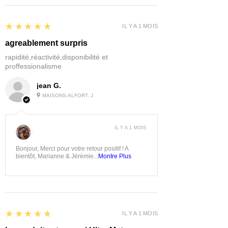
5
★★★★★
IL Y A 1 MOIS
agreablement surpris
rapidité,réactivité,disponibilité et
proffessionalisme
jean G.
MAISONS-ALFORT, J
IL Y A 1 MOIS
:
Bonjour, Merci pour votre retour positif ! A
bientôt, Marianne & Jérémie...
Montre Plus
5
★★★★★
IL Y A 1 MOIS