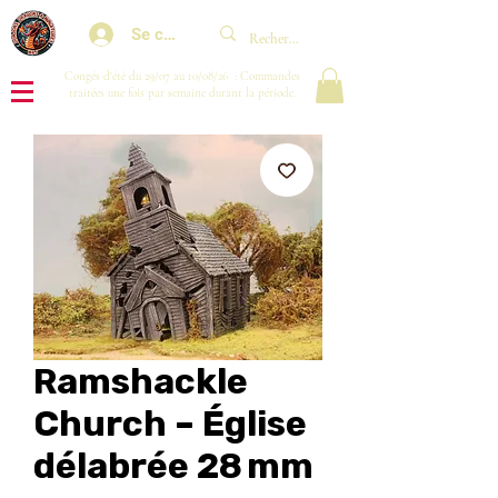
Se connecter
Congés d'été du 29/07 au 10/08/26 : Commandes
traitées une fois par semaine durant la période.
Ramshackle
Church – Église
délabrée 28 mm