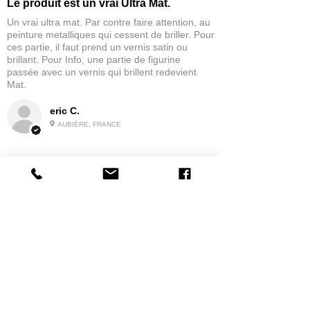
Le produit est un vrai Ultra Mat.
Un vrai ultra mat. Par contre faire attention, au
peinture metalliques qui cessent de briller. Pour
ces partie, il faut prend un vernis satin ou
brillant. Pour Info, une partie de figurine
passée avec un vernis qui brillent redevient
Mat.
eric C.
AUBIÈRE, FRANCE
5
★★★★★
IL Y A 1 MOIS
tres bonne
la possibilité de commander a la grappe
Produit:
Grappe - WARGAME ATLANTIC - Foot Knights (1150-
1320)
jean G.
MAISONS-ALFORT, J