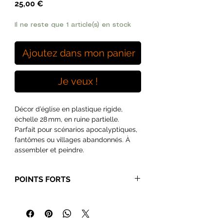
Prix
25,00 €
Il ne reste que 1 article(s) en stock
Ajoutez dans mon panier
Je veux !
Décor d’église en plastique rigide,
échelle 28 mm, en ruine partielle.
Parfait pour scénarios apocalyptiques,
fantômes ou villages abandonnés. À
assembler et peindre.
Au soir tombant, cette église
POINTS FORTS
abandonnée surplombe la vallée, ses
arches brisées et son clocher écroulé
Ambiance dramatique assurée
:
racontent une histoire de foi érodée et
bâtiments en ruine, portes
de mystère. Parfaitement adaptée à
effondrées et fenêtres voilées pour