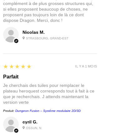
complément à de plus grosses structures qui,
si elles proposent beaucoup de choses, ne
proposent pas toujours loin de là ce dont
dispose Dragon. Merci, donc !
Nicolas M.
STRASBOURG, GRAND-EST
5
★★★★★
IL Y A 1 MOIS
Parfait
Je cherchais des tuiles pour remplacer le
plateau heroquest corresponds tout à fait à ce
que je recherchais. J attends maintenant la
version verte
Produit:
Dungeon Fusion – Système modulaire 2D/3D
cyril G.
OSSUN, N