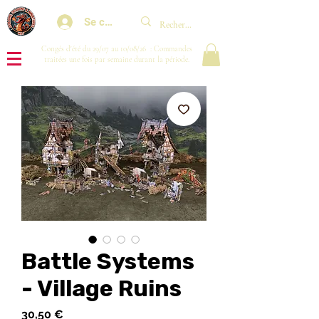
Se connecter
Congés d'été du 29/07 au 10/08/26 : Commandes
traitées une fois par semaine durant la période.
Battle Systems
- Village Ruins
Prix
30,50 €