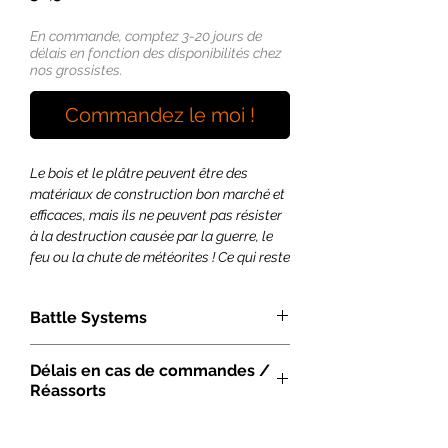
En commande, comptez 3-20 jours de
délais en fonction des disponibilités chez
nos grossistes.
Commandez le moi !
Le bois et le plâtre peuvent être des
matériaux de construction bon marché et
efficaces, mais ils ne peuvent pas résister
à la destruction causée par la guerre, le
feu ou la chute de météorites ! Ce qui reste
est une coquille noircie et abandonnée de
la civilisation qui existait autrefois, bien
Battle Systems
qu'elle puisse fournir de riches cueillettes
aux pillards et aux habitants de
Les décors fantastique de Battle
l'obscurité...
Délais en cas de commandes /
Systems convienent à de nombreux
Réassorts
jeux à l'échelle 28-35 mm, notamment
Cette boîte contient tout ce dont vous
Dungeons & Dragons, Kings of War, Age
avez besoin pour transformer votre
Vous souhaitez commander cet article
of Sigmar, Lord of the Rings, Frostgrave,
table de jeu en une ville dévastée,