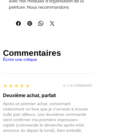
avec nos modules d'organisation de la
peinture. Nous recommandons
l'utilisation de colle blanche pour une
finition solide.
Cet ensemble contient 3 grandes
étagères.
Taille totale : 15 cm de largeur x 28 cm
de hauteur x 8,2 cm de profondeur
Commentaires
* Cet article n'inclut pas les pinceaux ni les
pots de peinture. Cet article doit être
Écrire une critique
assemblé, mais comprend des
instructions de montage.
* Le bois est un matériau organique
d'origine naturelle qui peut avoir
5
★★★★★
IL Y A 4 SEMAINES
différentes nuances de couleur ou de
finition. Cette différence ne sera pas
Deuxième achat, parfait
considérée comme un défaut de l'article.
Après un premier achat, concernant
notamment un livre que je n'arrivais à trouver
nulle part ailleurs, une deuxième commande
vient confirmer ma première impression :
rapide (commande le dimanche après-midi,
annonce du départ le lundi), bien emballé,