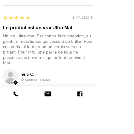
5
★★★★★
IL Y A 1 MOIS
Le produit est un vrai Ultra Mat.
Un vrai ultra mat. Par contre faire attention, au
peinture metalliques qui cessent de briller. Pour
ces partie, il faut prend un vernis satin ou
brillant. Pour Info, une partie de figurine
passée avec un vernis qui brillent redevient
Mat.
eric C.
AUBIÈRE, FRANCE
5
★★★★★
IL Y A 1 MOIS
tres bonne
la possibilité de commander a la grappe
Produit:
Grappe - WARGAME ATLANTIC - Foot Knights (1150-