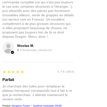
commande complète (ce qui n'est pas toujours
le cas avec certaines structures à l'étranger...),
prix attractifs avec des pièces pas forcément
trouvables ailleurs, vente de grappes au détails
(un service rare en France). Un excellent
complément à de plus grosses structures qui,
si elles proposent beaucoup de choses, ne
proposent pas toujours loin de là ce dont
dispose Dragon. Merci, donc !
Nicolas M.
STRASBOURG, GRAND-EST
5
★★★★★
IL Y A 1 MOIS
Parfait
Je cherchais des tuiles pour remplacer le
plateau heroquest corresponds tout à fait à ce
que je recherchais. J attends maintenant la
version verte
Produit:
Dungeon Fusion – Système modulaire 2D/3D