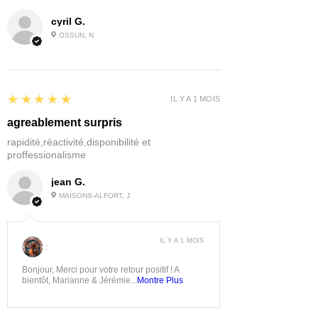
cyril G.
OSSUN, N
5
★★★★★
IL Y A 1 MOIS
agreablement surpris
rapidité,réactivité,disponibilité et
proffessionalisme
jean G.
MAISONS-ALFORT, J
IL Y A 1 MOIS
:
Bonjour, Merci pour votre retour positif ! A
bientôt, Marianne & Jérémie...
Montre Plus