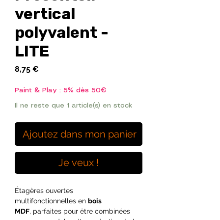
vertical
polyvalent -
LITE
Prix
8,75 €
Paint & Play : 5% dès 50€
Il ne reste que 1 article(s) en stock
Ajoutez dans mon panier
Je veux !
Étagères ouvertes
multifonctionnelles en
bois
MDF
, parfaites pour être combinées