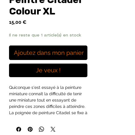
Colour XL
Prix
15,00 €
Il ne reste que 1 article(s) en stock
Ajoutez dans mon panier
Je veux !
Quiconque s'est essayé à la peinture
miniature connaît la difficulté de tenir
une miniature tout en essayant de
peindre ces zones difficiles à atteindre.
La poignée de peinture Citadel se fixe à
vos figurines en la maintenant en place
pour vous aider pendant que vous
peignez.