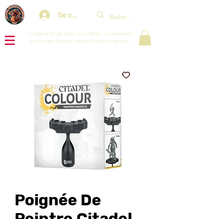
Se connecter
Congés d'été du 29/07 au 10/08/26 : Commandes
traitées une fois par semaine durant la période.
Poignée De
Peintre Citadel