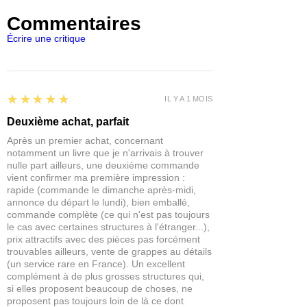
et dioramas.
Commentaires
Nous recommandons d’utiliser une
pince pour décoller les touffes avec
Écrire une critique
précision. Pour une fixation plus solide
et durable, vous pouvez ajouter une
petite touche de colle PVA.
5
★★★★★
IL Y A 1 MOIS
Deuxième achat, parfait
Après un premier achat, concernant
notamment un livre que je n'arrivais à trouver
nulle part ailleurs, une deuxième commande
vient confirmer ma première impression :
rapide (commande le dimanche après-midi,
annonce du départ le lundi), bien emballé,
commande complète (ce qui n'est pas toujours
le cas avec certaines structures à l'étranger...),
prix attractifs avec des pièces pas forcément
trouvables ailleurs, vente de grappes au détails
(un service rare en France). Un excellent
complément à de plus grosses structures qui,
si elles proposent beaucoup de choses, ne
proposent pas toujours loin de là ce dont