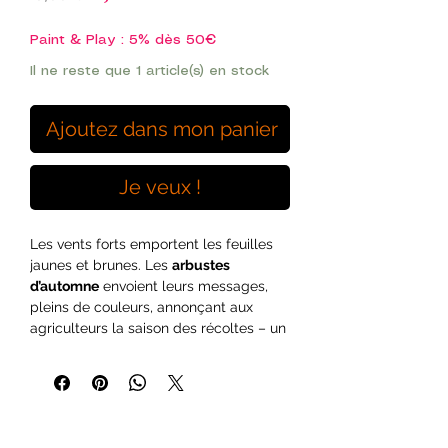
promotionnel
original
Paint & Play : 5% dès 50€
Il ne reste que 1 article(s) en stock
Ajoutez dans mon panier
Je veux !
Les vents forts emportent les feuilles
jaunes et brunes. Les
arbustes
d’automne
envoient leurs messages,
pleins de couleurs, annonçant aux
agriculteurs la saison des récoltes – un
temps de moisson.
Cette feuille contient environ
75
touffes
de formes et tailles variées,
idéales pour vos maquettes, figurines