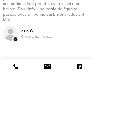
ces partie, il faut prend un vernis satin ou
brillant. Pour Info, une partie de figurine
passée avec un vernis qui brillent redevient
Mat.
eric C.
AUBIÈRE, FRANCE
5
★★★★★
IL Y A 1 MOIS
tres bonne
la possibilité de commander a la grappe
Produit:
Grappe - WARGAME ATLANTIC - Foot Knights (1150-
1320)
jean G.
MAISONS-ALFORT, J