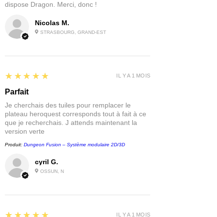
dispose Dragon. Merci, donc !
Nicolas M.
STRASBOURG, GRAND-EST
5
★★★★★
IL Y A 1 MOIS
Parfait
Je cherchais des tuiles pour remplacer le
plateau heroquest corresponds tout à fait à ce
que je recherchais. J attends maintenant la
version verte
Produit:
Dungeon Fusion – Système modulaire 2D/3D
cyril G.
OSSUN, N
5
★★★★★
IL Y A 1 MOIS