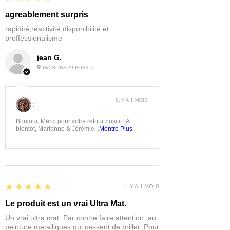
agreablement surpris
rapidité,réactivité,disponibilité et
proffessionalisme
jean G.
MAISONS-ALFORT, J
IL Y A 1 MOIS
:
Bonjour, Merci pour votre retour positif ! A
bientôt, Marianne & Jérémie...
Montre Plus
5
★★★★★
IL Y A 1 MOIS
Le produit est un vrai Ultra Mat.
Un vrai ultra mat. Par contre faire attention, au
peinture metalliques qui cessent de briller. Pour