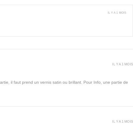
IL Y A 1 MOIS
IL Y A 1 MOIS
rtie, il faut prend un vernis satin ou brillant. Pour Info, une partie de
IL Y A 1 MOIS