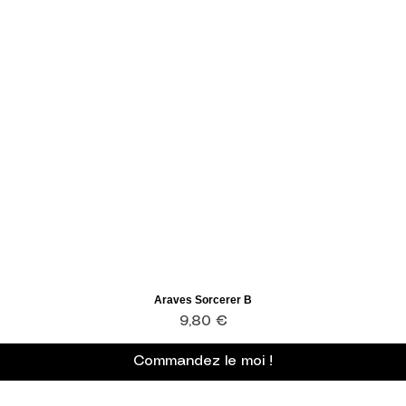
Araves Sorcerer B
Aperçu rapide
Prix
9,80 €
Commandez le moi !