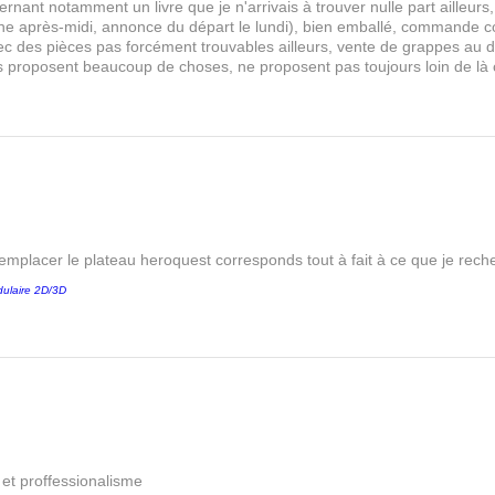
rnant notamment un livre que je n'arrivais à trouver nulle part aille
 après-midi, annonce du départ le lundi), bien emballé, commande comp
s avec des pièces pas forcément trouvables ailleurs, vente de grappes au
les proposent beaucoup de choses, ne proposent pas toujours loin de là
remplacer le plateau heroquest corresponds tout à fait à ce que je reche
ulaire 2D/3D
é et proffessionalisme