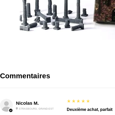
Commentaires
5
★★★★★
Nicolas M.
STRASBOURG, GRAND-EST
Deuxième achat, parfait