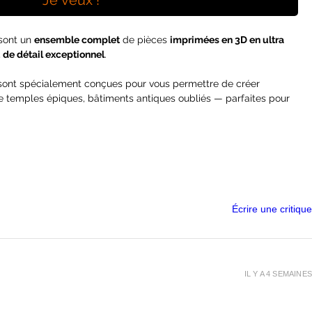
Je veux !
sont un
ensemble complet
de pièces
imprimées en 3D en ultra
 de détail exceptionnel
.
s sont spécialement conçues pour vous permettre de créer
 temples épiques, bâtiments antiques oubliés — parfaites pour
e jeux de plateau
.
 par la terre
, ces colonnes antiques murmurent encore les récits
res face au temps
, tandis que d’autres se sont effondrées,
brisées
ps
, et dans le
silence
, on croit entendre les
échos lointains
Écrire une critique
nt de
Basing Bits de colonnes antiques imprimées en 3D
.
on peints
.
IL Y A 4 SEMAINES