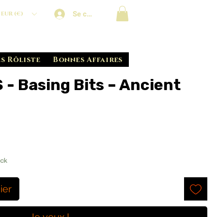
Se connecter
EUR (€)
s Rôliste
Bonnes Affaires
 Basing Bits – Ancient
el
ock
ier