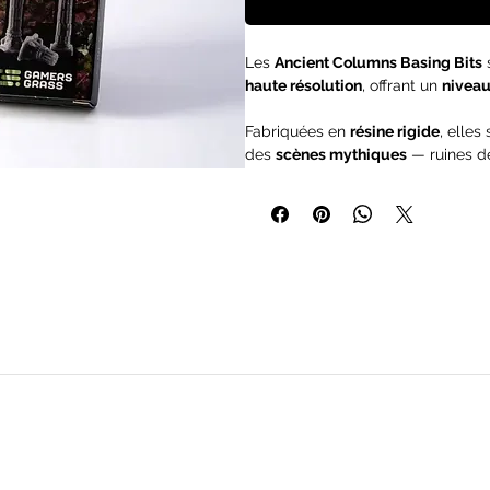
Les
Ancient Columns Basing Bits
haute résolution
, offrant un
niveau
Fabriquées en
résine rigide
, elle
des
scènes mythiques
— ruines de
les
socles de figurines
et
décors d
Érodées par les âges
et
englouties
de
civilisations disparues
.
Certaines se dressent encore,
fiè
par les siècles
.
Chacune porte la
marque du Tem
d’empires oubliés
…
Cette boîte contient un assortime
Tous les
Basing Bits
sont fournis
n