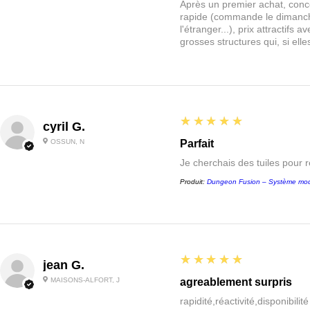
Après un premier achat, conce
rapide (commande le dimanche
l'étranger...), prix attractif
grosses structures qui, si el
5
★★★★★
cyril G.
OSSUN, N
Parfait
Je cherchais des tuiles pour 
Produit:
Dungeon Fusion – Système mod
5
★★★★★
jean G.
MAISONS-ALFORT, J
agreablement surpris
rapidité,réactivité,disponibilit