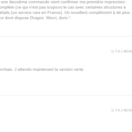
urs, une deuxième commande vient confirmer ma première impression :
lète (ce qui n'est pas toujours le cas avec certaines structures à
 détails (un service rare en France). Un excellent complément à de plus
 ce dont dispose Dragon. Merci, donc !
IL Y A 1 MOIS
rchais. J attends maintenant la version verte
IL Y A 1 MOIS