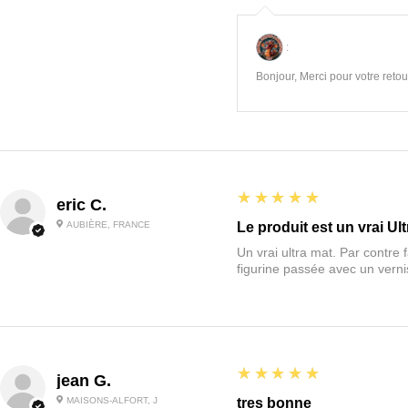
:
Bonjour, Merci pour votre retour
5
★★★★★
eric C.
AUBIÈRE, FRANCE
Le produit est un vrai Ult
Un vrai ultra mat. Par contre f
figurine passée avec un vernis
5
★★★★★
jean G.
MAISONS-ALFORT, J
tres bonne