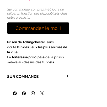
promotionnel
original
Sur commande, comptez 3-20 jours de
délais en fonction des disponibilités chez
notre grossiste.
Commandez le moi !
Prison de Tollingchester
, sans
doute
l’un des lieux les plus animés de
la ville
.
La
forteresse principale
de la prison
s’élève au-dessus des
tunnels
cachés
et des
innombrables
cachots
qui s’étendent en dessous.
SUR COMMANDE
Contenu de l’ensemble :
Nous ne stockons pas cet article, mais
Donjon de la prison
pas d’inquiétude !
Accessoires du donjon
Nous travaillons avec des partenaires
Mur de bastion avec connexion au
sérieux et fiables, ce qui nous permet
donjon
de vous garantir
des délais