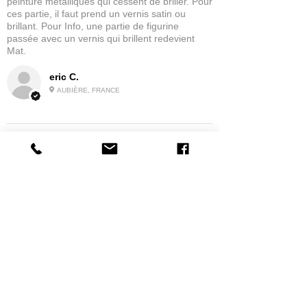
peinture metalliques qui cessent de briller. Pour
ces partie, il faut prend un vernis satin ou
brillant. Pour Info, une partie de figurine
passée avec un vernis qui brillent redevient
Mat.
eric C.
AUBIÈRE, FRANCE
5
★★★★★
IL Y A 1 MOIS
tres bonne
la possibilité de commander a la grappe
Produit:
Grappe - WARGAME ATLANTIC - Foot Knights (1150-
1320)
jean G.
MAISONS-ALFORT, J