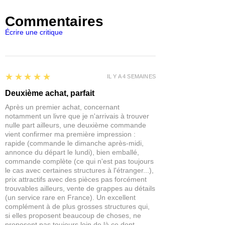
Arches de liaison avec le mur de la
raisonnables et suivis
.
ville
Commentaires
Dès votre commande, nous lançons
À construire et à jouer, sans peinture
immédiatement l’approvisionnement
Écrire une critique
nécessaire !
auprès de l’un d’eux.
Délai estimé : 3 à 5 jours ouvrés avant
Cet ensemble est imprimé en
couleurs
expédition.
Sarissa-CMYK
, luxueuses et
résistantes.
5
★★★★★
IL Y A 4 SEMAINES
Fournie
non assemblée
, avec
Deuxième achat, parfait
des
instructions complètes
.
Aucune peinture requise ! Il suffit
Après un premier achat, concernant
notamment un livre que je n'arrivais à trouver
de
détacher les pièces
et de
les coller
.
nulle part ailleurs, une deuxième commande
Les modèles ou accessoires visibles
vient confirmer ma première impression :
sur les photos sont uniquement à des
rapide (commande le dimanche après-midi,
fins d’échelle et
ne sont pas inclus
.
annonce du départ le lundi), bien emballé,
commande complète (ce qui n'est pas toujours
Dimensions :
le cas avec certaines structures à l'étranger...),
prix attractifs avec des pièces pas forcément
Conçu pour les jeux à l’échelle
25–
trouvables ailleurs, vente de grappes au détails
32 mm
(un service rare en France). Un excellent
Empreinte au sol :
170 mm x 140
complément à de plus grosses structures qui,
mm (environ)
si elles proposent beaucoup de choses, ne
Hauteur du bâtiment :
220 mm
proposent pas toujours loin de là ce dont