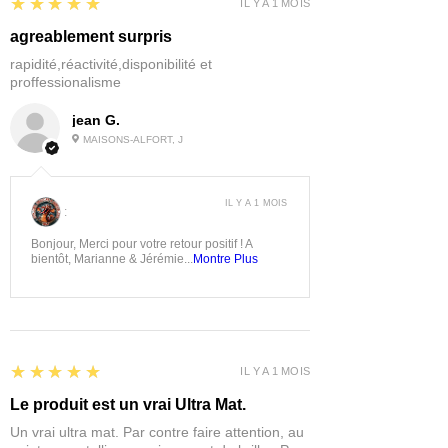
5
★★★★★
IL Y A 1 MOIS
agreablement surpris
rapidité,réactivité,disponibilité et
proffessionalisme
jean G.
MAISONS-ALFORT, J
IL Y A 1 MOIS
:
Bonjour, Merci pour votre retour positif ! A
bientôt, Marianne & Jérémie...
Montre Plus
5
★★★★★
IL Y A 1 MOIS
Le produit est un vrai Ultra Mat.
Un vrai ultra mat. Par contre faire attention, au