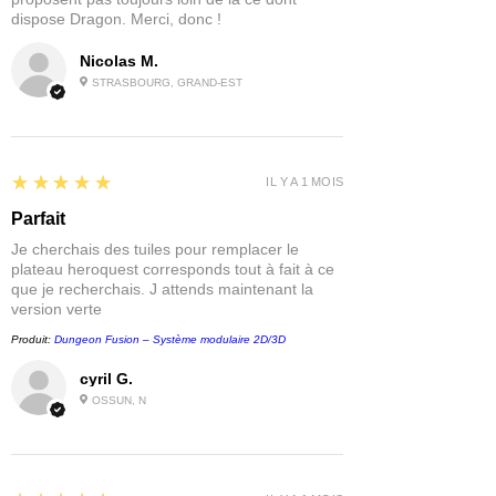
Matériau :
MDF
dispose Dragon. Merci, donc !
Contenu :
Nicolas M.
1 bâtiment imprimé
Sarissa-CMYK
STRASBOURG, GRAND-EST
1 accessoire/extension
imprimé
Sarissa-CMYK
1 pont imprimé
Sarissa-CMYK
5
★★★★★
IL Y A 1 MOIS
Parfait
Je cherchais des tuiles pour remplacer le
plateau heroquest corresponds tout à fait à ce
que je recherchais. J attends maintenant la
version verte
Produit:
Dungeon Fusion – Système modulaire 2D/3D
cyril G.
OSSUN, N