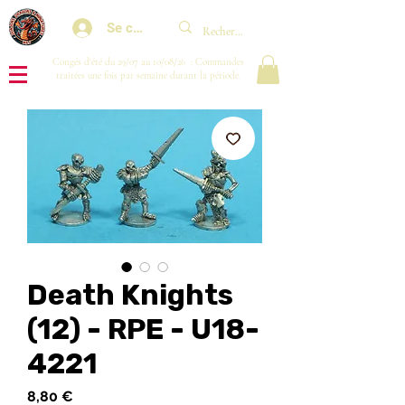
Se connecter
Congés d'été du 29/07 au 10/08/26 : Commandes
traitées une fois par semaine durant la période.
Death Knights
(12) - RPE - U18-
4221
Prix
8,80 €