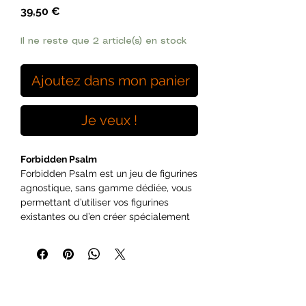
Prix
39,50 €
Il ne reste que 2 article(s) en stock
Ajoutez dans mon panier
Je veux !
Forbidden Psalm
Forbidden Psalm est un jeu de figurines
agnostique, sans gamme dédiée, vous
permettant d’utiliser vos figurines
existantes ou d’en créer spécialement
pour le jeu. Prévu pour une échelle
28mm, il s’adapte aussi aux échelles
proches (25mm ou 32mm).
Vous dirigez une bande de 5 figurines –
des âmes désespérées ou avides –
cherchant à satisfaire les demandes