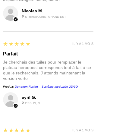
Forbidden Psalm : L’Édition de la fin des
Nicolas M.
temps
est la version ultime du jeu,
STRASBOURG, GRAND-EST
regroupant le livre de base et
l’extension
Sur les traces du magicien
fou
en un seul volume.
5
★★★★★
IL Y A 1 MOIS
Contenu :
Modes solo, coopératif et
Parfait
affrontement
Je cherchais des tuiles pour remplacer le
Une campagne de 26 scénarios
plateau heroquest corresponds tout à fait à ce
Un bestiaire de 37 créatures
que je recherchais. J attends maintenant la
version verte
Un générateur aléatoire de
personnages
Produit:
Dungeon Fusion – Système modulaire 2D/3D
cyril G.
OSSUN, N
5
★★★★★
IL Y A 1 MOIS