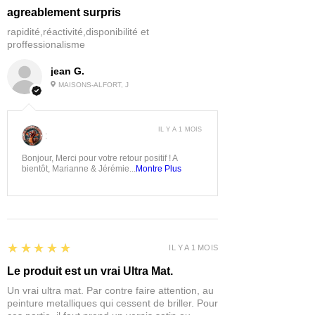
agreablement surpris
rapidité,réactivité,disponibilité et
proffessionalisme
jean G.
MAISONS-ALFORT, J
IL Y A 1 MOIS
:
Bonjour, Merci pour votre retour positif ! A
bientôt, Marianne & Jérémie...
Montre Plus
5
★★★★★
IL Y A 1 MOIS
Le produit est un vrai Ultra Mat.
Un vrai ultra mat. Par contre faire attention, au
peinture metalliques qui cessent de briller. Pour