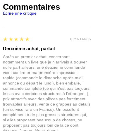
Commentaires
fantasques de Vriprix à travers une
vingtaine de scénarios. Mais attention,
Écrire une critique
d’autres bandes rivales et des
monstres affamés se dresseront sur
votre chemin, et même des reliques
dangereuses pourraient compliquer
5
★★★★★
IL Y A 1 MOIS
votre quête. Peut-être aiderez-vous
aussi le magicien fou à retrouver ses
Deuxième achat, parfait
chaussettes perdues !
Après un premier achat, concernant
Forbidden Psalm peut se jouer en solo,
notamment un livre que je n'arrivais à trouver
en coopération ou en un contre un.
nulle part ailleurs, une deuxième commande
Toutes les règles nécessaires,
vient confirmer ma première impression :
rapide (commande le dimanche après-midi,
adaptées à chaque mode, sont
annonce du départ le lundi), bien emballé,
incluses. De plus, son contenu est
commande complète (ce qui n'est pas toujours
compatible avec le jeu de rôle
MÖRK
le cas avec certaines structures à l'étranger...),
BORG
.
prix attractifs avec des pièces pas forcément
Un jeu de sang, de métal et de mort où
trouvables ailleurs, vente de grappes au détails
blessures et décès font partie du défi.
(un service rare en France). Un excellent
complément à de plus grosses structures qui,
Mais pour les survivants, l’aventure
si elles proposent beaucoup de choses, ne
promet expérience et, peut-être,
proposent pas toujours loin de là ce dont
fortune.
dispose Dragon. Merci, donc !