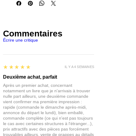
1 ranger nain
1 barbare elfe
1 ranger demi-orque
1 druide orque
Commentaires
6 socles mystiques
Écrire une critique
Constituez votre armée et combattez
entre amis.
Toutes nos figurines sont fournies non
5
★★★★★
IL Y A 4 SEMAINES
peintes et certaines nécessitent un
assemblage. Les exemples peints sont
Deuxième achat, parfait
donnés à titre indicatif uniquement.
Après un premier achat, concernant
notamment un livre que je n'arrivais à trouver
AVERTISSEMENT
: Ceci n’est pas un
nulle part ailleurs, une deuxième commande
jouet ! Recommandé aux 14 ans et plus.
vient confirmer ma première impression :
rapide (commande le dimanche après-midi,
Peut être nocif en cas de mastication
annonce du départ le lundi), bien emballé,
ou d’ingestion.
commande complète (ce qui n'est pas toujours
le cas avec certaines structures à l'étranger...),
prix attractifs avec des pièces pas forcément
trouvables ailleurs, vente de grappes au détails