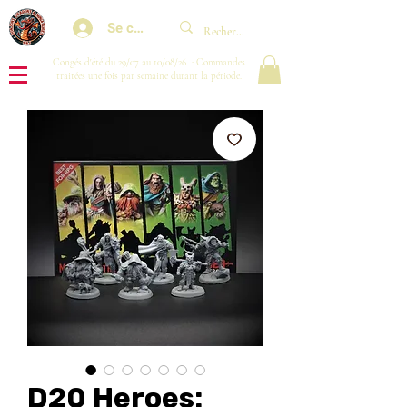
Se connecter
Congés d'été du 29/07 au 10/08/26 : Commandes
traitées une fois par semaine durant la période.
D20 Heroes: