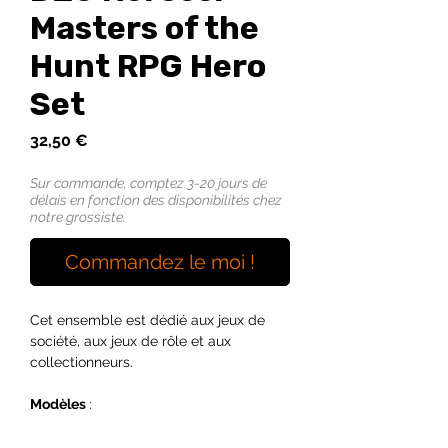
Masters of the
Hunt RPG Hero
Set
Prix
32,50 €
Sur commande, comptez 3-20 jours de
délais en fonction des disponibilités chez
notre grossiste.
Commandez le moi !
Cet ensemble est dédié aux jeux de
société, aux jeux de rôle et aux
collectionneurs.
Modèles
:
1 druide nain
1 barbare naine