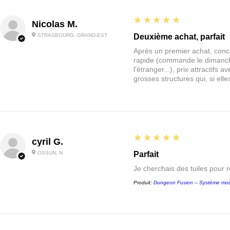
5
★★★★★
Nicolas M.
STRASBOURG, GRAND-EST
Deuxième achat, parfait
Après un premier achat, conce
rapide (commande le dimanche
l'étranger...), prix attractif
grosses structures qui, si el
5
★★★★★
cyril G.
OSSUN, N
Parfait
Je cherchais des tuiles pour 
Produit:
Dungeon Fusion – Système mod