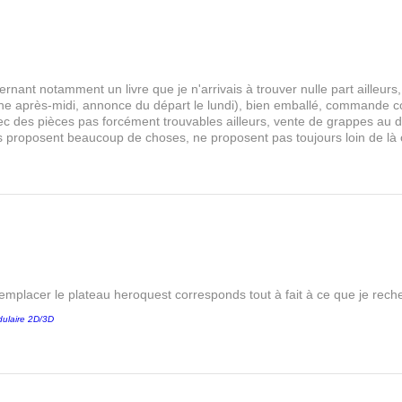
rnant notamment un livre que je n'arrivais à trouver nulle part aille
 après-midi, annonce du départ le lundi), bien emballé, commande comp
s avec des pièces pas forcément trouvables ailleurs, vente de grappes au
les proposent beaucoup de choses, ne proposent pas toujours loin de là
remplacer le plateau heroquest corresponds tout à fait à ce que je reche
ulaire 2D/3D