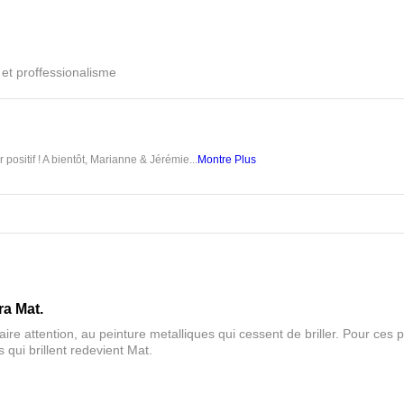
é et proffessionalisme
 positif ! A bientôt, Marianne & Jérémie...
Montre Plus
ra Mat.
aire attention, au peinture metalliques qui cessent de briller. Pour ces pa
 qui brillent redevient Mat.