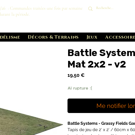
8/26 : Commandes traitées une fois par semaine
durant la période.
délisme
Décors & Terrains
Jeux
Accessoire
Battle System
Mat 2x2 - v2
Prix
19,50 €
Aï rupture :(
Me notifier lo
Battle Systems - Grassy Fields G
Tapis de jeu de 2' x 2' / 60cm x 6