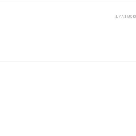
IL Y A 1 MOIS