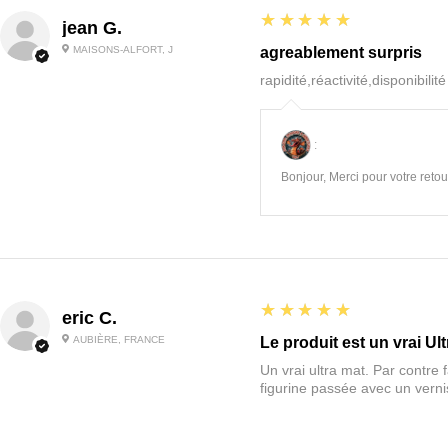
5
★★★★★
jean G.
MAISONS-ALFORT, J
agreablement surpris
rapidité,réactivité,disponibilit
:
Bonjour, Merci pour votre retour
5
★★★★★
eric C.
AUBIÈRE, FRANCE
Le produit est un vrai Ult
Un vrai ultra mat. Par contre f
figurine passée avec un vernis