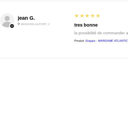
5
★★★★★
jean G.
MAISONS-ALFORT, J
tres bonne
la possibilité de commander 
Produit:
Grappe - WARGAME ATLANTIC - 