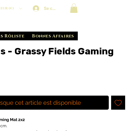
Se connecter
EUR (€)
s Rôliste
Bonnes Affaires
s - Grassy Fields Gaming
rsque cet article est disponible
aming Mat 2x2
0cm.