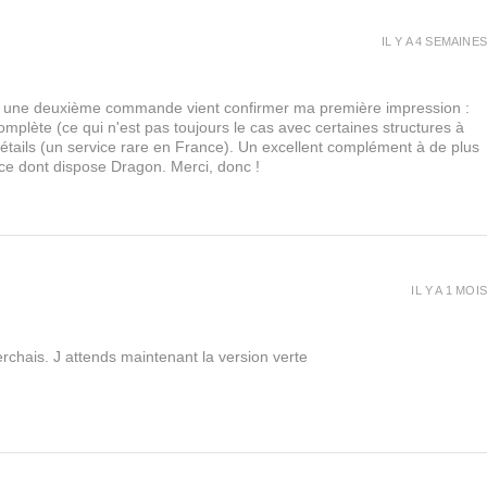
IL Y A 4 SEMAINES
urs, une deuxième commande vient confirmer ma première impression :
lète (ce qui n'est pas toujours le cas avec certaines structures à
 détails (un service rare en France). Un excellent complément à de plus
 ce dont dispose Dragon. Merci, donc !
IL Y A 1 MOIS
rchais. J attends maintenant la version verte