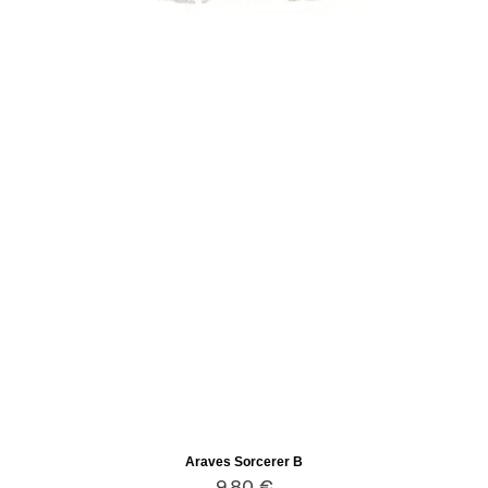
Araves Sorcerer B
Aperçu rapide
Prix
9,80 €