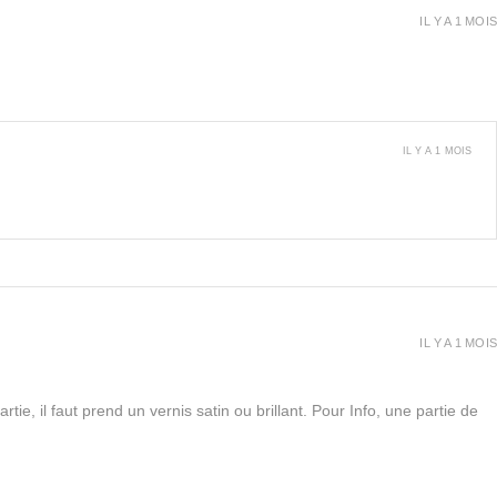
IL Y A 1 MOIS
IL Y A 1 MOIS
IL Y A 1 MOIS
rtie, il faut prend un vernis satin ou brillant. Pour Info, une partie de